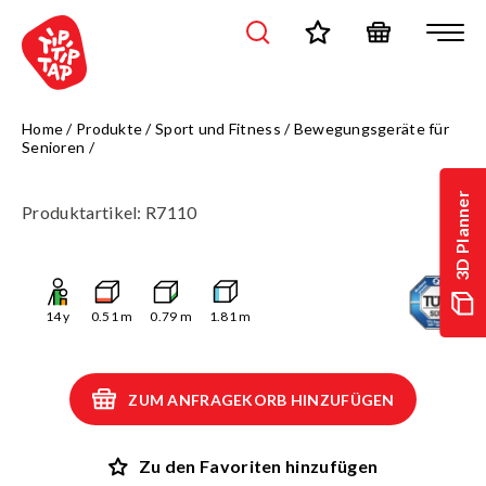
Home
/
Produkte
/
Sport und Fitness
/
Bewegungsgeräte für
Senioren
/
3D Planner
Produktartikel
:
R7110
14
y
0.51
m
0.79
m
1.81
m
ZUM ANFRAGEKORB HINZUFÜGEN
Zu den Favoriten hinzufügen