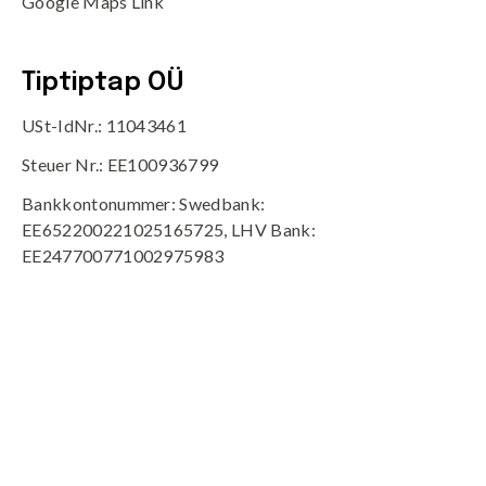
Google Maps Link
Tiptiptap OÜ
USt-IdNr.: 11043461
Steuer Nr.: EE100936799
Bankkontonummer: Swedbank:
EE652200221025165725, LHV Bank:
EE247700771002975983