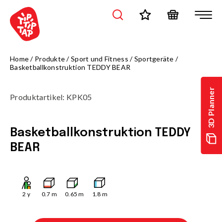
Home
/
Produkte
/
Sport und Fitness
/
Sportgeräte
/
Basketballkonstruktion TEDDY BEAR
3D Planner
Produktartikel
:
KPK05
Basketballkonstruktion TEDDY
BEAR
2
y
0.7
m
0.65
m
1.8
m