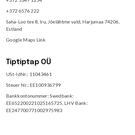
+372 6576 222
Saha-Loo tee 8, Iru, Jõelähtme vald, Harjumaa 74206,
Estland
Google Maps Link
Tiptiptap OÜ
USt-IdNr.: 11043461
Steuer Nr.: EE100936799
Bankkontonummer: Swedbank:
EE652200221025165725, LHV Bank:
EE247700771002975983