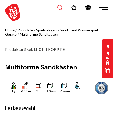
Home
/
Produkte
/
Spielanlagen
/
Sand - und Wasserspiel
Geräte
/
Multiforme Sandkästen
3D Planner
Produktartikel
:
LK01-1 FORP PE
Multiforme Sandkästen
1
y
0.66
m
2
m
2.56
m
0.66
m
Farbauswahl