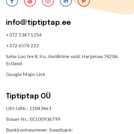
info@tiptiptap.ee
+372 5347 1254
+372 6576 222
Saha-Loo tee 8, Iru, Jõelähtme vald, Harjumaa 74206,
Estland
Google Maps Link
Tiptiptap OÜ
USt-IdNr.: 11043461
Steuer Nr.: EE100936799
Bankkontonummer: Swedbank: