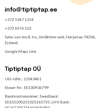
info@tiptiptap.ee
+372 5347 1254
+372 6576 222
Saha-Loo tee 8, Iru, Jõelähtme vald, Harjumaa 74206,
Estland
Google Maps Link
Tiptiptap OÜ
USt-IdNr.: 11043461
Steuer Nr.: EE100936799
Bankkontonummer: Swedbank:
EE652200221025165725, LHV Bank:
EE247700771002975983