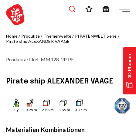
Home
/
Produkte
/
Themenwelte
/
PIRATENWELT Serie
/
Pirate ship ALEXANDER VAAGE
3D Planner
Produktartikel
:
MM128-2P PE
Pirate ship ALEXANDER VAAGE
1
y
0.95
m
2.88
m
3.89
m
3.75
m
Materialien Kombinationen