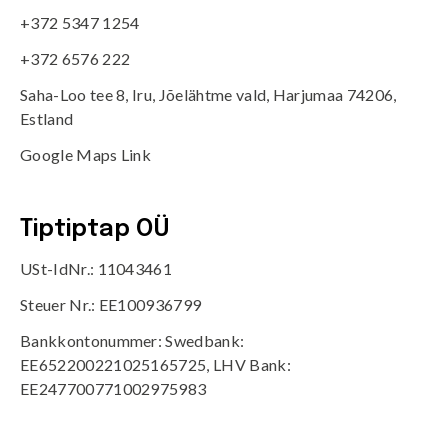
+372 5347 1254
+372 6576 222
Saha-Loo tee 8, Iru, Jõelähtme vald, Harjumaa 74206,
Estland
Google Maps Link
Tiptiptap OÜ
USt-IdNr.: 11043461
Steuer Nr.: EE100936799
Bankkontonummer: Swedbank:
EE652200221025165725, LHV Bank:
EE247700771002975983