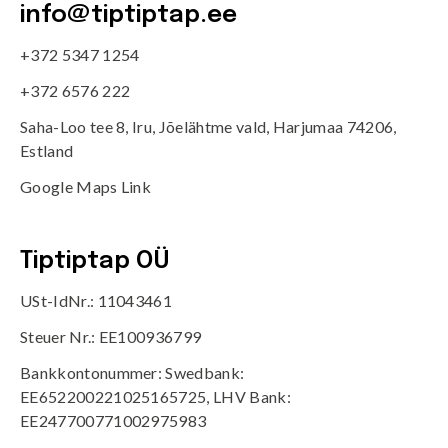
info@tiptiptap.ee
+372 5347 1254
+372 6576 222
Saha-Loo tee 8, Iru, Jõelähtme vald, Harjumaa 74206,
Estland
Google Maps Link
Tiptiptap OÜ
USt-IdNr.: 11043461
Steuer Nr.: EE100936799
Bankkontonummer: Swedbank:
EE652200221025165725, LHV Bank:
EE247700771002975983