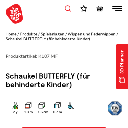
Home
/
Produkte
/
Spielanlagen
/
Wippen und Federwippen
/
Schaukel BUTTERFLY (für behinderte Kinder)
3D Planner
Produktartikel
:
K107 MF
Schaukel BUTTERFLY (für
behinderte Kinder)
2
y
1.3
m
1.89
m
0.7
m