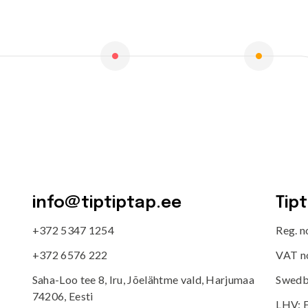
VÄLIMÖÖBEL
Kõik tooted
guvahendid
Linnaruumi tooted
Laste lauad ja pingid
ATTEMATERJALID
Pargipingid
Prügikastid
d
Jalgrattahoidjad
aluskate
Aiad
d
Koerteväljaku tooted (Agility)
s
uru turvaaluskate
info@tiptiptap.ee
Tip
rukärg
+372 5347 1254
Reg. 
pave kivikatend
+372 6576 222
VAT n
Saha-Loo tee 8, Iru, Jõelähtme vald, Harjumaa
Swedb
74206, Eesti
LHV: 