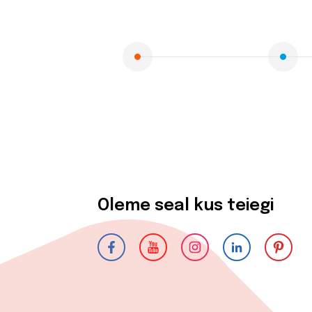
Kiiged
ROBIINIA
Vedru- ja kaalukiiged
Spooky män
Mängumajad ja varjualused
Rollimängud
ALUSK
Karussellid
Kõik toote
Liiva- ja veemängud
EPDM turva
Tasakaalu- ja tervisespordivahendid
Kummimati
Võrkatraktsioonid ja välibatuudid
Kummimult
3D Kummiloomad & Asfaldimängud
Kunstm
Õuesõpe ja muusikamängud
UUS!
Oleme seal kus teiegi
Kummist mu
Interaktiivsed - ja teadustooted
Erivajadustega lastele
Elasto
UUS!