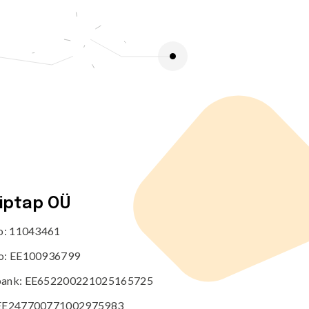
Välijõusaal
Seenioritele
tiptap OÜ
no: 11043461
o: EE100936799
ank: EE652200221025165725
EE247700771002975983