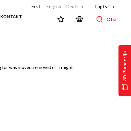
Eesti
English
Deutsch
Logi sisse
KONTAKT
Otsi
SPORT JA FITNESS
Kõik tooted
3D Planeerija
NINJA-rada
UUS!
 for was moved, removed or it might
PARKUUR
UUS!
URBAN sari
UUS!
Spordivahendid
Välitreeningvahendid
d
Tänavatreening
)
Roostevaba välijõusaal
Multifunktsionaalsed väljakud
TEQ mängulauad