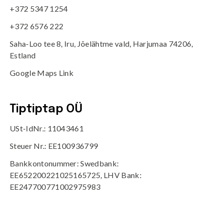
+372 5347 1254
+372 6576 222
Saha-Loo tee 8, Iru, Jõelähtme vald, Harjumaa 74206,
Estland
Google Maps Link
Tiptiptap OÜ
USt-IdNr.: 11043461
Steuer Nr.: EE100936799
Bankkontonummer: Swedbank:
EE652200221025165725, LHV Bank:
EE247700771002975983