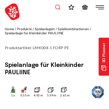
Home
/
Produkte
/
Spielanlagen
/
Spielkombinationen
/
Spielanlage für Kleinkinder PAULIINE
3D Planner
Produktartikel
:
LMK004-1 FORP PE
Spielanlage für Kleinkinder
PAULIINE
1
y
0.55
m
4.92
m
5.39
m
2.61
m