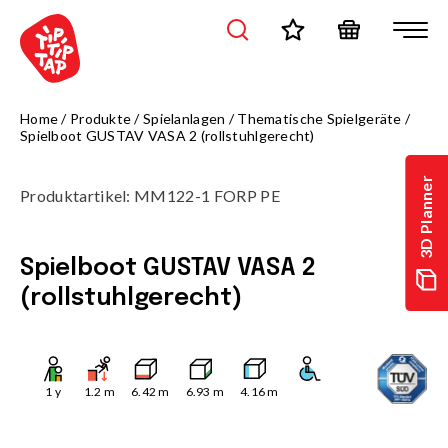
Home
/
Produkte
/
Spielanlagen
/
Thematische Spielgeräte
/
Spielboot GUSTAV VASA 2 (rollstuhlgerecht)
3D Planner
Produktartikel
:
MM122-1 FORP PE
Spielboot GUSTAV VASA 2
(rollstuhlgerecht)
1
y
1.2
m
6.42
m
6.93
m
4.16
m