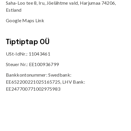
Saha-Loo tee 8, Iru, Jõelähtme vald, Harjumaa 74206,
Estland
Google Maps Link
Tiptiptap OÜ
USt-IdNr.: 11043461
Steuer Nr.: EE100936799
Bankkontonummer: Swedbank:
EE652200221025165725, LHV Bank:
EE247700771002975983