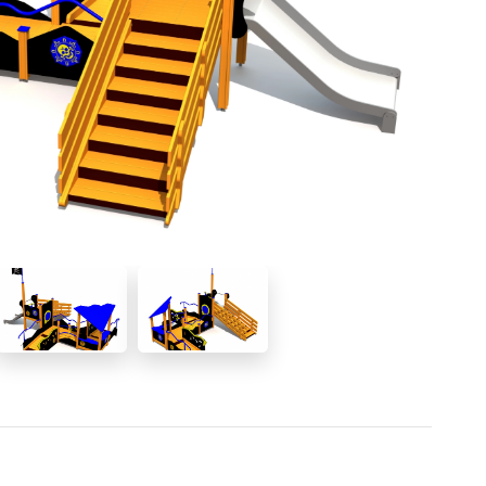
Alle Produkte anzeigen
NINJA-Parcours
NEU!
PARKOUR
NEU!
URBAN Serie
NEU!
Sportgeräte
Bewegungsstationen
gn
Calisthenics
Outdoor-Fitnessgeräte (Edelstahl)
Multisportfelder
Teqball-Tisch
Bewegungsgeräte für Senioren