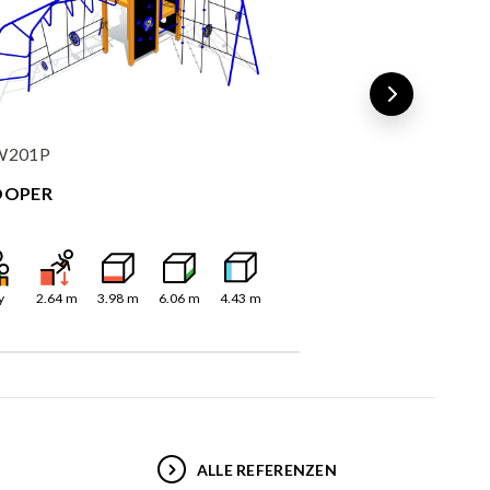
W201P
NW102P
OOPER
POWER
y
2.64
m
3.98
m
6.06
m
4.43
m
4
y
2.64
m
5.5
ALLE REFERENZEN