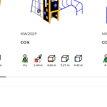
NW202P
N
COX
C
m
4
y
2.64
m
4.66
m
5.27
m
4.42
m
4