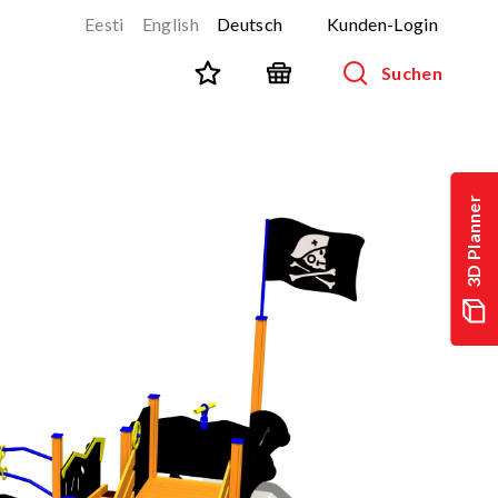
Eesti
English
Deutsch
Kunden-Login
Suchen
STADTMÖBLIERUNG
Alle Produkte anzeigen
3D Planner
Aussenmobiliar für Kinder
Parkbänke
Abfallbehälter
Fahrradständer
Zäune
Geräte für Hundeparks (Agility)
SPORT UND FITNESS