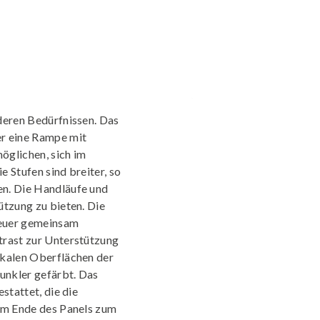
deren Bedürfnissen. Das
er eine Rampe mit
öglichen, sich im
 Stufen sind breiter, so
en. Die Handläufe und
ützung zu bieten. Die
treuer gemeinsam
trast zur Unterstützung
ikalen Oberflächen der
dunkler gefärbt. Das
stattet, die die
nem Ende des Panels zum