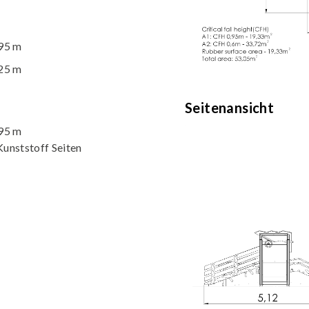
.95 m
.25 m
Seitenansicht
.95 m
unststoff Seiten