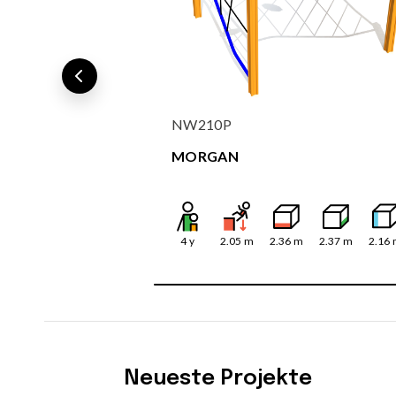
NW210P
MORGAN
4
y
2.05
m
2.36
m
2.37
m
2.16
Neueste Projekte