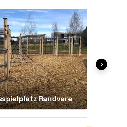
spielplatz Randvere
Mähdr