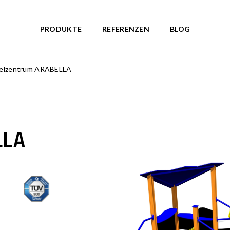
PRODUKTE
REFERENZEN
BLOG
ielzentrum ARABELLA
ANLAGEN
THEMENWELTE
kte anzeigen
Alle Produkte anzeigen
nationen
NORDIC ROOTS
NEU!
te
TRIBUTE TO WILDLIFE
NEU!
LLA
BAUERNHOF Serie
NEU!
 Federwippen
ARKTIS Serie
NEU!
und Pavillons
OCTO Serie
 Spielgeräte
ZODIAC Serie
AMAZON Serie
Wasserspiel Geräte
PIRATENWELT Serie
d Fitnessgeräte
WASSERWELT Serie