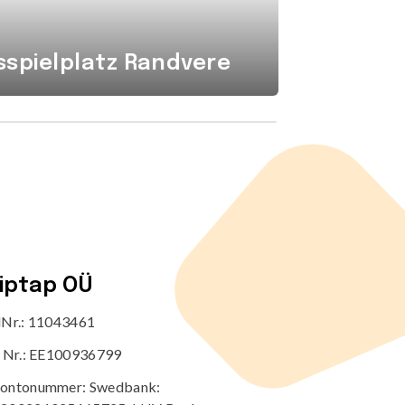
spielplatz Randvere
Mähdr
tiptap OÜ
dNr.: 11043461
r Nr.: EE100936799
ontonummer: Swedbank: