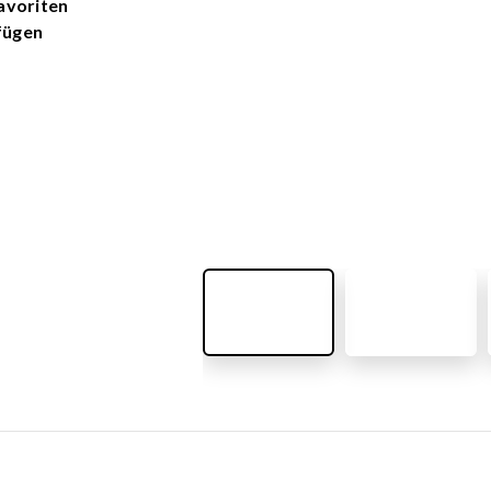
avoriten
e
ROBINIE
fügen
äte und Asphaltspiele
e Spiele und
SKATEANLAGEN
umente
 und Wissenschaftsprodukte
Alle Produkte anzeigen
ielgeräte
Vorgefertigtes Skatepark-Desi
Minirampen
Einzelne Skatepark Elemente
PLAZA Skatepark
MONO-Skateparks
Mobile Skatepark-Elemente