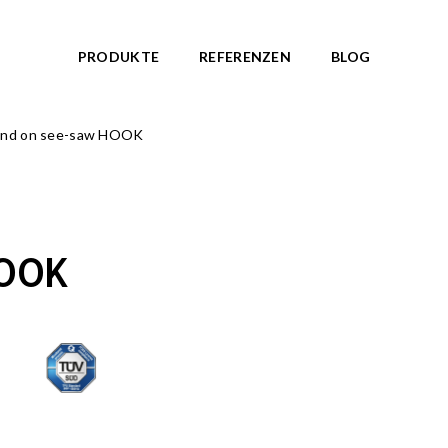
PRODUKTE
REFERENZEN
BLOG
and on see-saw HOOK
ANLAGEN
THEMENWELTE
kte anzeigen
Alle Produkte anzeigen
nationen
NORDIC ROOTS
NEU!
te
TRIBUTE TO WILDLIFE
NEU!
HOOK
BAUERNHOF Serie
NEU!
 Federwippen
ARKTIS Serie
NEU!
und Pavillons
OCTO Serie
 Spielgeräte
ZODIAC Serie
AMAZON Serie
Wasserspiel Geräte
PIRATENWELT Serie
d Fitnessgeräte
WASSERWELT Serie