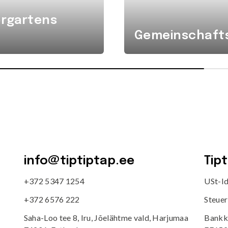
ergartens
Gemeinschafts
info@tiptiptap.ee
Tip
+372 5347 1254
USt-I
+372 6576 222
Steue
Saha-Loo tee 8, Iru, Jõelähtme vald, Harjumaa
Bankk