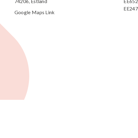
74206, Estland
EE652
EE247
Google Maps Link