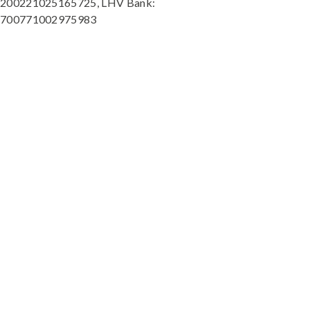
200221025165725, LHV Bank:
700771002975983