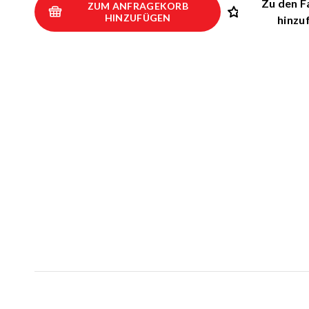
Zu den F
ZUM ANFRAGEKORB
Kletternetz
HINZUFÜGEN
hinzu
3D Spielger
Pädagogisch
Musikinstr
Interaktive
Inklusive Sp