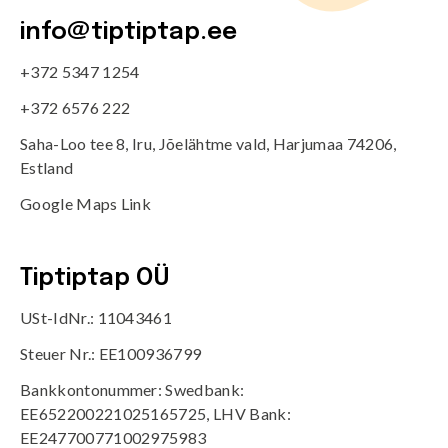
info@tiptiptap.ee
+372 5347 1254
+372 6576 222
Saha-Loo tee 8, Iru, Jõelähtme vald, Harjumaa 74206,
Estland
Google Maps Link
Tiptiptap OÜ
USt-IdNr.: 11043461
Steuer Nr.: EE100936799
Bankkontonummer: Swedbank:
EE652200221025165725, LHV Bank:
EE247700771002975983