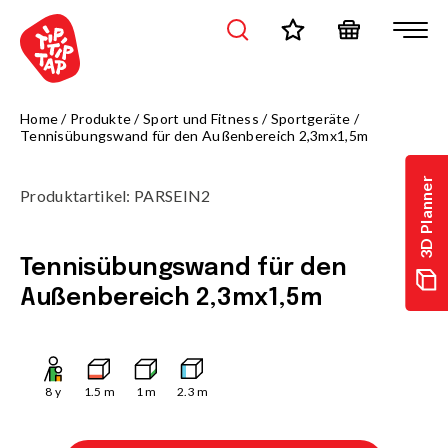
Home
/
Produkte
/
Sport und Fitness
/
Sportgeräte
/
Tennisübungswand für den Außenbereich 2,3mx1,5m
3D Planner
Produktartikel
:
PARSEIN2
Tennisübungswand für den
Außenbereich 2,3mx1,5m
8
y
1.5
m
1
m
2.3
m