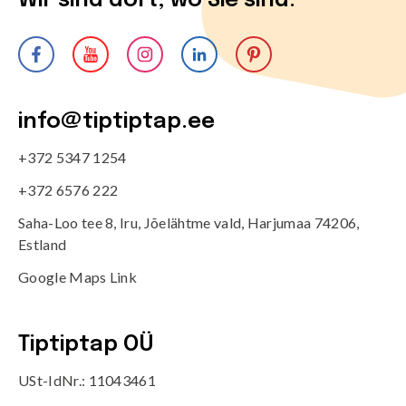
Wir sind dort, wo Sie sind.
info@tiptiptap.ee
+372 5347 1254
+372 6576 222
Saha-Loo tee 8, Iru, Jõelähtme vald, Harjumaa 74206,
Estland
Google Maps Link
Tiptiptap OÜ
USt-IdNr.: 11043461