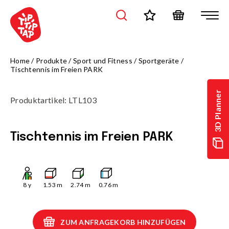
Home
/
Produkte
/
Sport und Fitness
/
Sportgeräte
/
Tischtennis im Freien PARK
3D Planner
Produktartikel
:
LTL103
Tischtennis im Freien PARK
8
y
1.53
m
2.74
m
0.76
m
ZUM ANFRAGEKORB HINZUFÜGEN