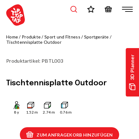
Home
/
Produkte
/
Sport und Fitness
/
Sportgeräte
/
Tischtennisplatte Outdoor
3D Planner
Produktartikel
:
PBTL003
Tischtennisplatte Outdoor
8
y
1.52
m
2.74
m
0.76
m
ZUM ANFRAGEKORB HINZUFÜGEN