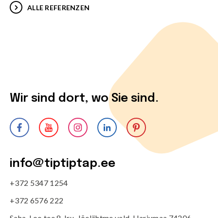
ALLE REFERENZEN
Wir sind dort, wo Sie sind.
info@tiptiptap.ee
+372 5347 1254
+372 6576 222
Saha-Loo tee 8, Iru, Jõelähtme vald, Harjumaa 74206,