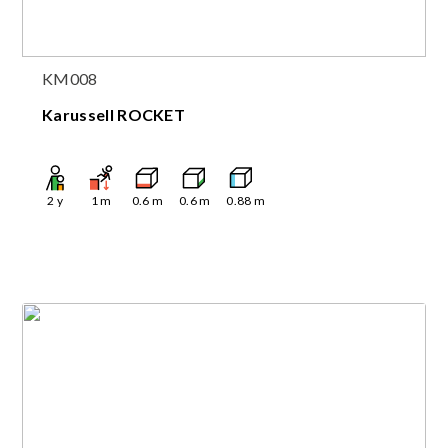
KM008
Karussell ROCKET
2
y
1
m
0.6
m
0.6
m
0.88
m