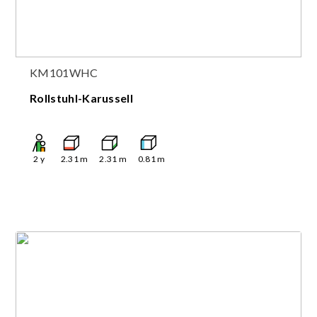
KM101WHC
Rollstuhl-Karussell
2
y
2.31
m
2.31
m
0.81
m