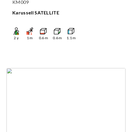
KM009
Karussell SATELLITE
2
y
1
m
0.6
m
0.6
m
1.1
m