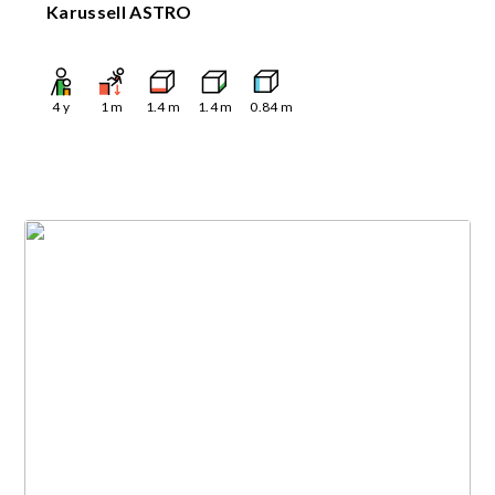
Karussell ASTRO
4
y
1
m
1.4
m
1.4
m
0.84
m