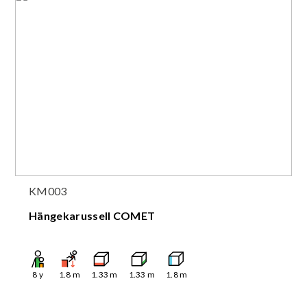
KM003
Hängekarussell COMET
8
y
1.8
m
1.33
m
1.33
m
1.8
m