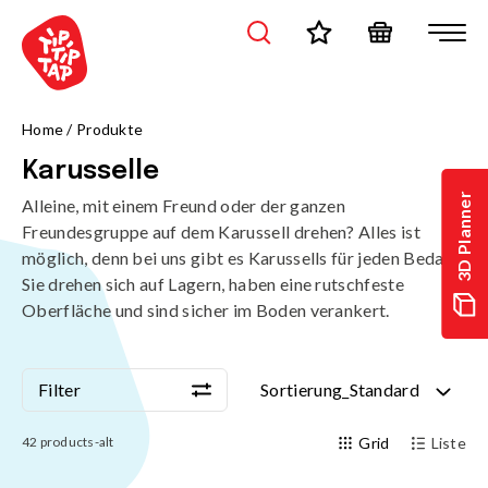
/de/produkte/spielanlagen/karusselle?page=1&sort=standard
Home
/
Produkte
Karusselle
3D Planner
Alleine, mit einem Freund oder der ganzen
Freundesgruppe auf dem Karussell drehen? Alles ist
möglich, denn bei uns gibt es Karussells für jeden Bedarf.
Sie drehen sich auf Lagern, haben eine rutschfeste
Oberfläche und sind sicher im Boden verankert.
Filter
Sortierung_Standard
Filter
Sortierung_Standard
42
products-alt
Grid
Liste