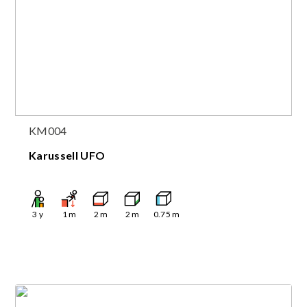
KM004
Karussell UFO
3
y
1
m
2
m
2
m
0.75
m