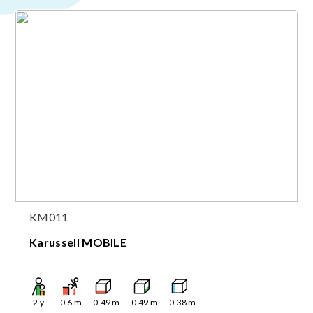
KM011
Karussell MOBILE
2
y
0.6
m
0.49
m
0.49
m
0.38
m