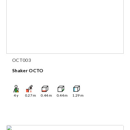
OCT003
Shaker OCTO
4
y
0.27
m
0.44
m
0.44
m
1.29
m