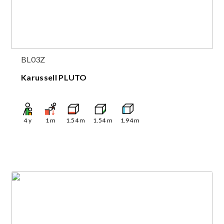
BL03Z
Karussell PLUTO
4
y
1
m
1.54
m
1.54
m
1.94
m