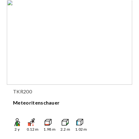
TKR200
Meteoritenschauer
2
y
0.12
m
1.98
m
2.2
m
1.02
m