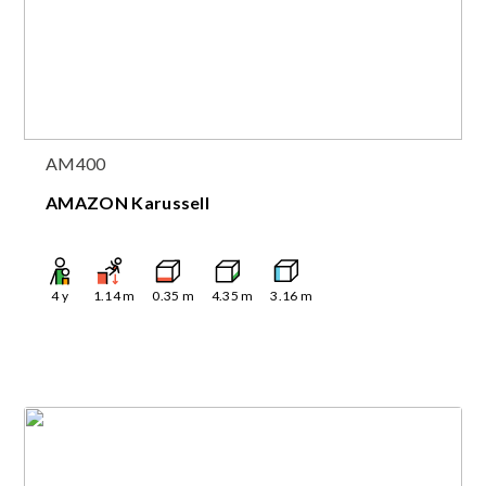
AM400
AMAZON Karussell
4
y
1.14
m
0.35
m
4.35
m
3.16
m