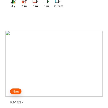
4
y
1
m
1
m
1
m
2.09
m
Neu
KM017