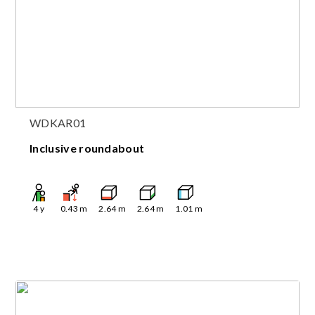
WDKAR01
Inclusive roundabout
4
y
0.43
m
2.64
m
2.64
m
1.01
m