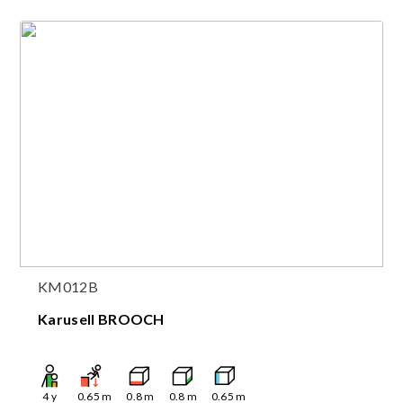
KM012B
Karusell BROOCH
4
y
0.65
m
0.8
m
0.8
m
0.65
m