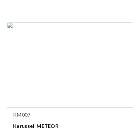
KM007
Karussell METEOR