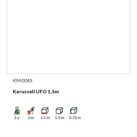
KM004S
Karussell UFO 1,5m
3
y
1
m
1.5
m
1.5
m
0.73
m