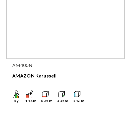
AM400N
AMAZON Karussell
4
y
1.14
m
0.35
m
4.35
m
3.16
m