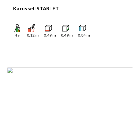
Karussell STARLET
4
y
0.12
m
0.49
m
0.49
m
0.84
m