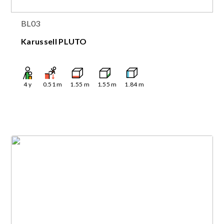
BL03
Karussell PLUTO
4
y
0.51
m
1.55
m
1.55
m
1.84
m