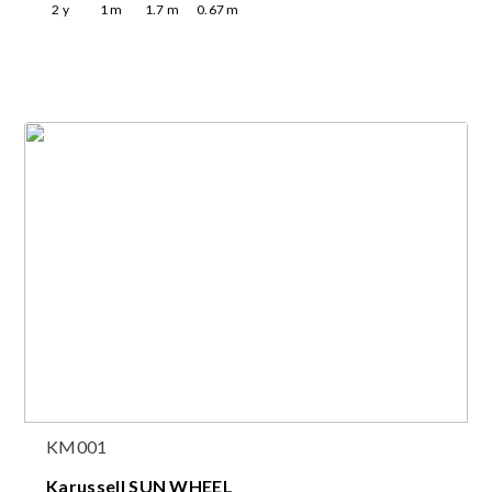
2
y
1
m
1.7
m
0.67
m
KM001
Karussell SUN WHEEL