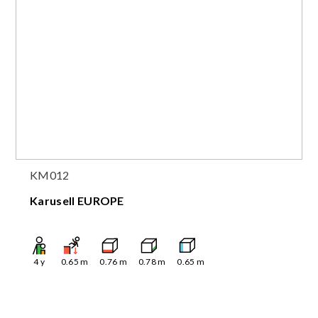
KM012
Karusell EUROPE
4
y
0.65
m
0.76
m
0.78
m
0.65
m