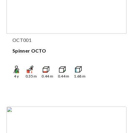
OCT001
Spinner OCTO
4
y
0.35
m
0.44
m
0.44
m
1.68
m