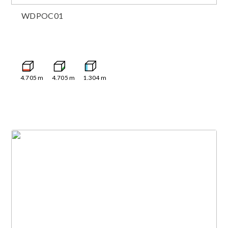
WDPOC01
4.705
m
4.705
m
1.304
m