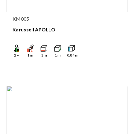
KM005
Karussell APOLLO
2
y
1
m
1
m
1
m
0.84
m