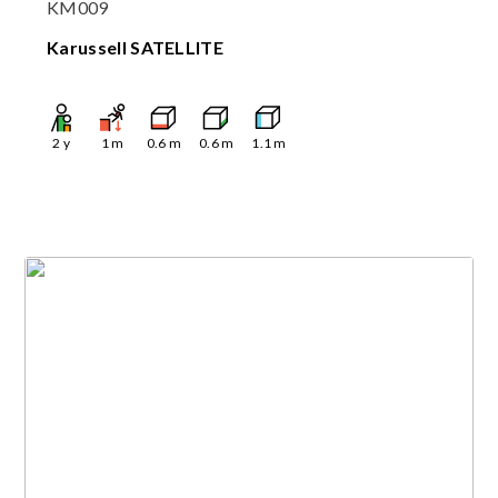
KM009
Karussell SATELLITE
2
y
1
m
0.6
m
0.6
m
1.1
m