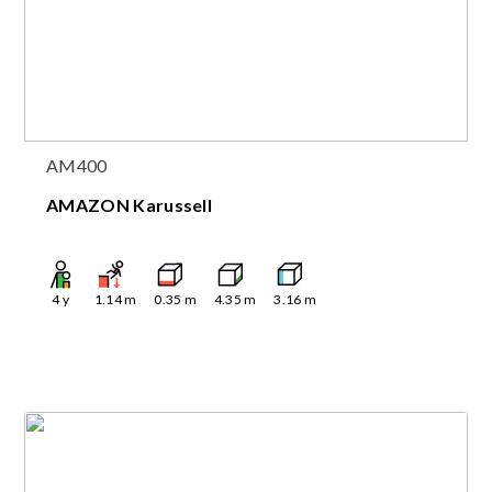
AM400
AMAZON Karussell
4
y
1.14
m
0.35
m
4.35
m
3.16
m