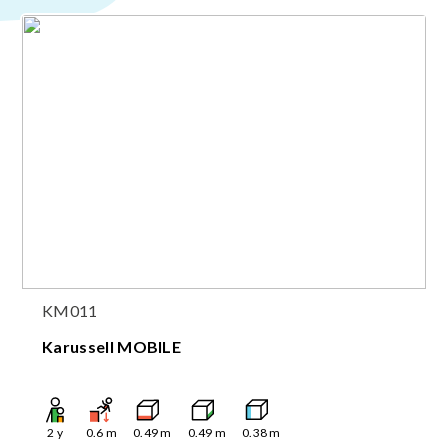
KM011
Karussell MOBILE
2
y
0.6
m
0.49
m
0.49
m
0.38
m