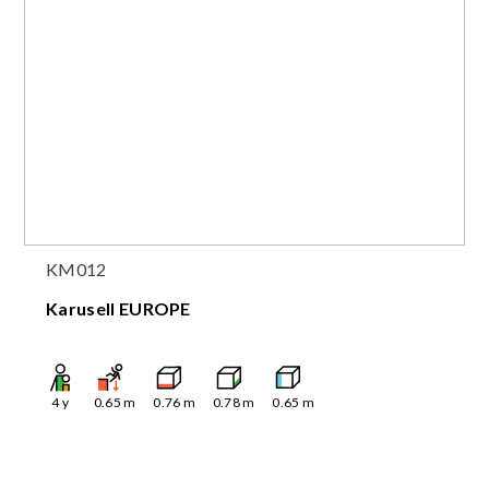
KM012
Karusell EUROPE
4
y
0.65
m
0.76
m
0.78
m
0.65
m