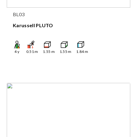
BL03
Karussell PLUTO
4
y
0.51
m
1.55
m
1.55
m
1.84
m