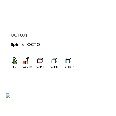
OCT001
Spinner OCTO
4
y
0.35
m
0.44
m
0.44
m
1.68
m