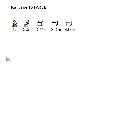
Karussell STARLET
4
y
0.12
m
0.49
m
0.49
m
0.84
m