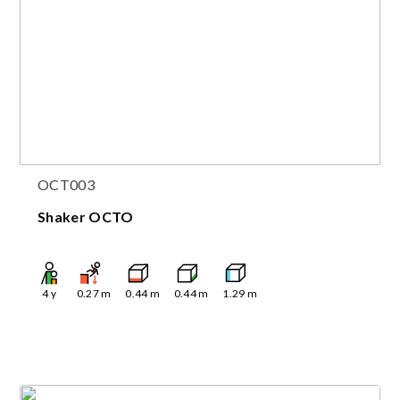
OCT003
Shaker OCTO
4
y
0.27
m
0.44
m
0.44
m
1.29
m