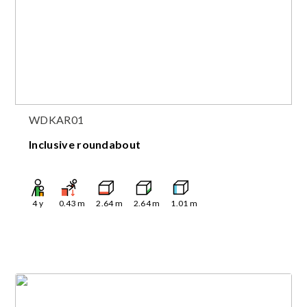
WDKAR01
Inclusive roundabout
4
y
0.43
m
2.64
m
2.64
m
1.01
m