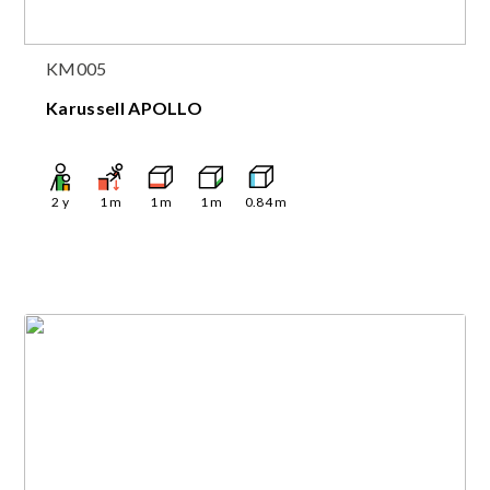
KM005
Karussell APOLLO
2
y
1
m
1
m
1
m
0.84
m