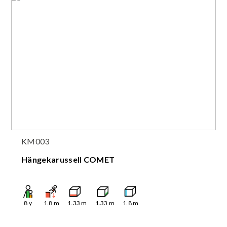
KM003
Hängekarussell COMET
8
y
1.8
m
1.33
m
1.33
m
1.8
m