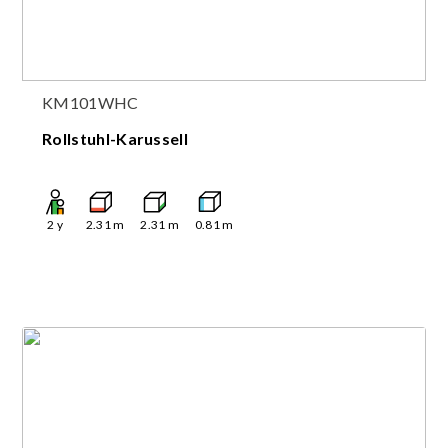
KM101WHC
Rollstuhl-Karussell
2
y
2.31
m
2.31
m
0.81
m