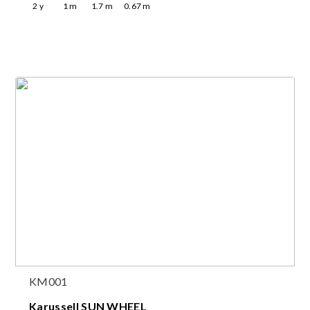
2
y
1
m
1.7
m
0.67
m
KM001
Karussell SUN WHEEL