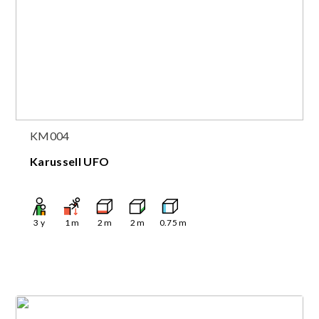
KM004
Karussell UFO
3
y
1
m
2
m
2
m
0.75
m