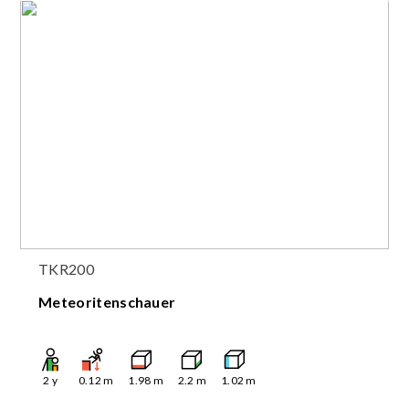
TKR200
Meteoritenschauer
2
y
0.12
m
1.98
m
2.2
m
1.02
m