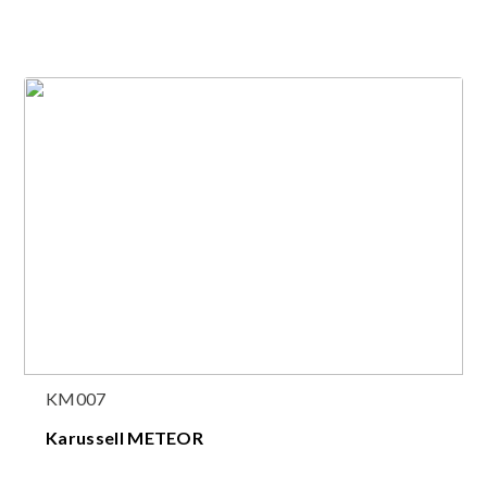
KM007
Karussell METEOR