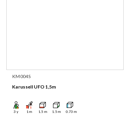
KM004S
Karussell UFO 1,5m
3
y
1
m
1.5
m
1.5
m
0.73
m