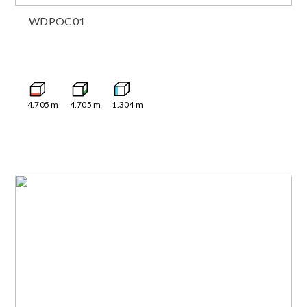
WDPOC01
4.705
m
4.705
m
1.304
m