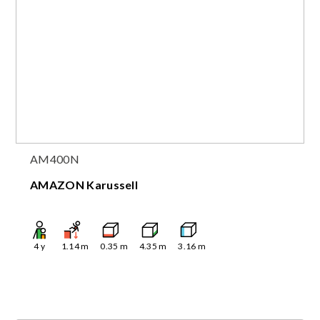
AM400N
AMAZON Karussell
4
y
1.14
m
0.35
m
4.35
m
3.16
m