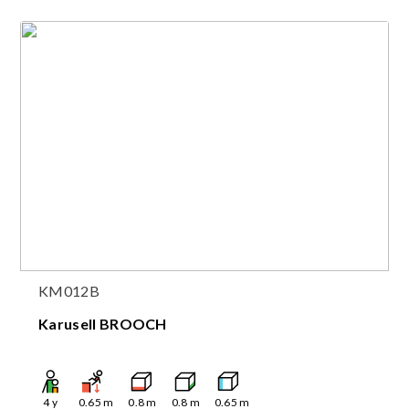
KM012B
Karusell BROOCH
4
y
0.65
m
0.8
m
0.8
m
0.65
m