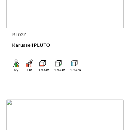
BL03Z
Karussell PLUTO
4
y
1
m
1.54
m
1.54
m
1.94
m