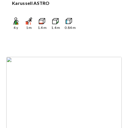
Karussell ASTRO
4
y
1
m
1.4
m
1.4
m
0.84
m