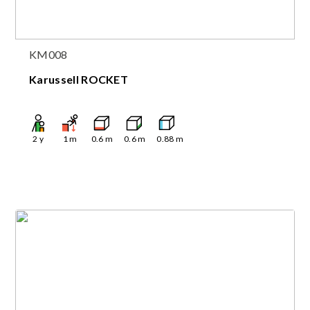
KM008
Karussell ROCKET
2
y
1
m
0.6
m
0.6
m
0.88
m