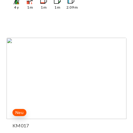
4
y
1
m
1
m
1
m
2.09
m
Neu
KM017