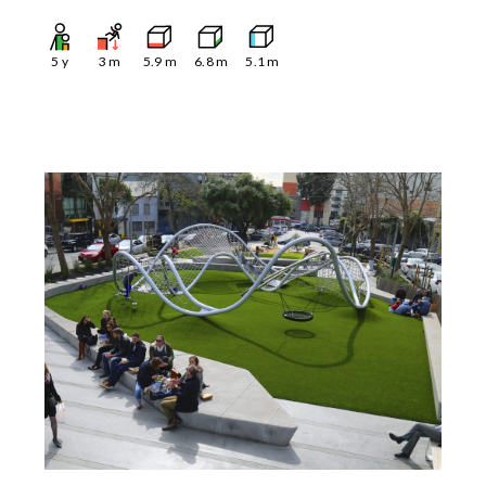
5
y
3
m
5.9
m
6.8
m
5.1
m