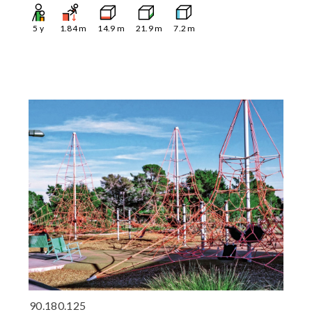
5
y
1.84
m
14.9
m
21.9
m
7.2
m
90.180.125