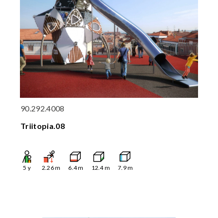
90.292.4008
Triitopia.08
5
y
2.26
m
6.4
m
12.4
m
7.9
m