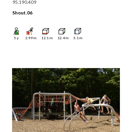
95.190.409
Shout.06
5
y
2.99
m
12.1
m
12.4
m
3.1
m