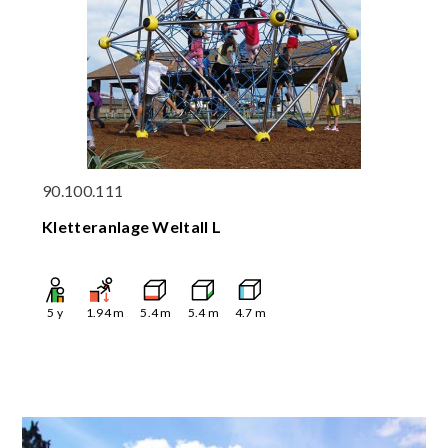
90.100.111
Kletteranlage Weltall L
5
y
1.94
m
5.4
m
5.4
m
4.7
m