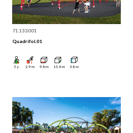
71.133.001
Quadrifol.01
5
y
2.9
m
9.8
m
15.4
m
3.8
m