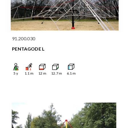
91.200.030
PENTAGODE L
5
y
1.1
m
12
m
12.7
m
6.1
m