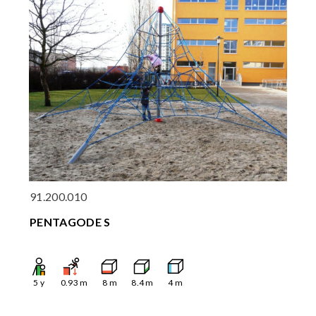
91.200.010
PENTAGODE S
5
y
0.93
m
8
m
8.4
m
4
m