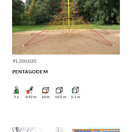
91.200.020
PENTAGODE M
5
y
0.92
m
10
m
10.5
m
5.1
m