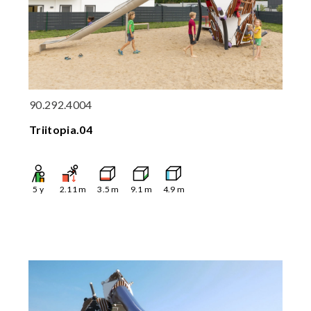
90.292.4004
Triitopia.04
5
y
2.11
m
3.5
m
9.1
m
4.9
m