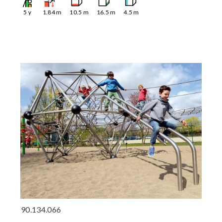
5
y
1.84
m
10.5
m
16.5
m
4.5
m
90.134.066