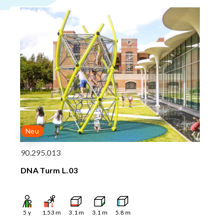
Neu
90.295.013
DNA Turm L.03
5
y
1.53
m
3.1
m
3.1
m
5.8
m