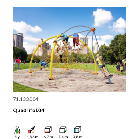
71.133.004
Quadrifol.04
5
y
1.56
m
6.7
m
7.4
m
3.8
m