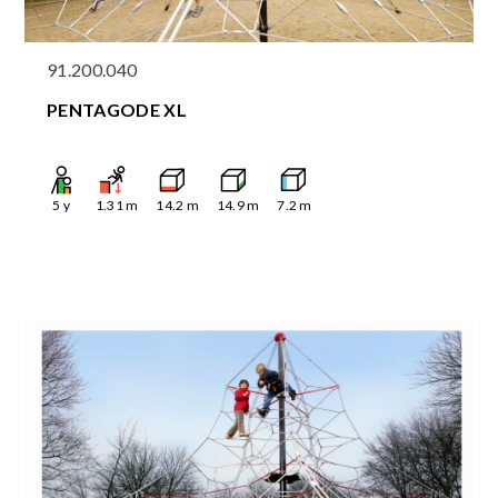
91.200.040
PENTAGODE XL
5
y
1.31
m
14.2
m
14.9
m
7.2
m