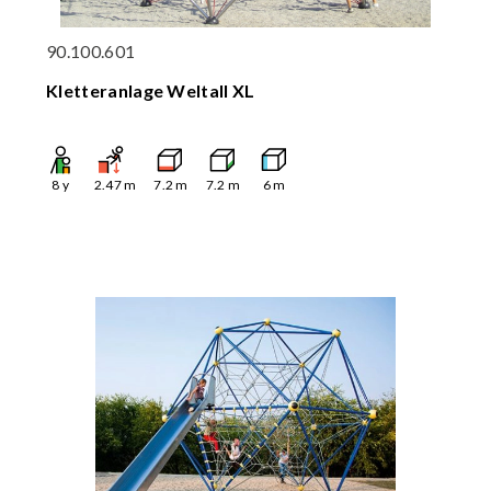
90.100.601
Kletteranlage Weltall XL
8
y
2.47
m
7.2
m
7.2
m
6
m