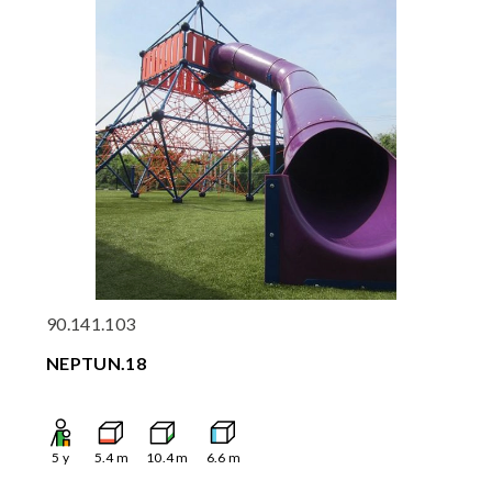
90.141.103
NEPTUN.18
5
y
5.4
m
10.4
m
6.6
m