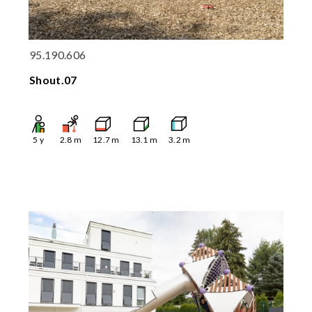
95.190.606
Shout.07
5
y
2.8
m
12.7
m
13.1
m
3.2
m