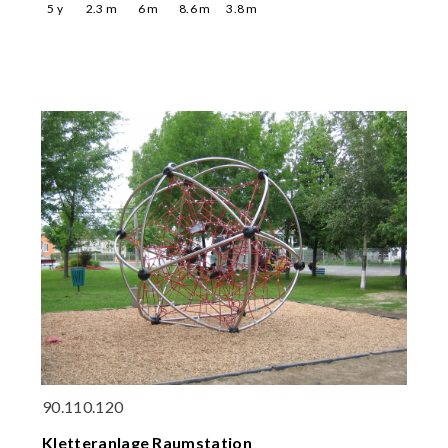
5
y
2.3
m
6
m
8.6
m
3.8
m
90.110.120
Kletteranlage Raumstation