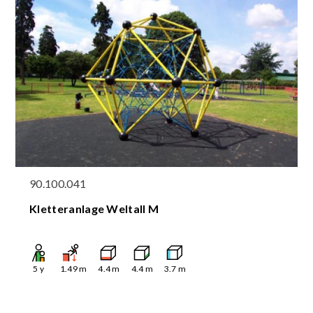
90.100.041
Kletteranlage Weltall M
5
y
1.49
m
4.4
m
4.4
m
3.7
m