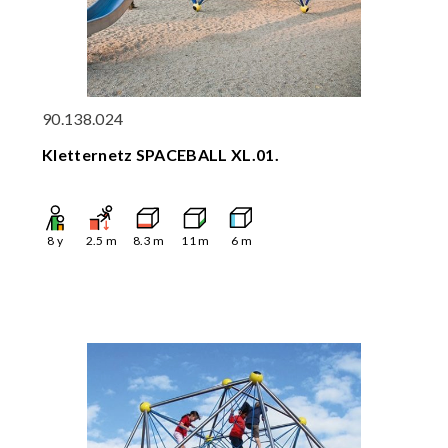
90.138.024
Kletternetz SPACEBALL XL.01.
8
y
2.5
m
8.3
m
11
m
6
m