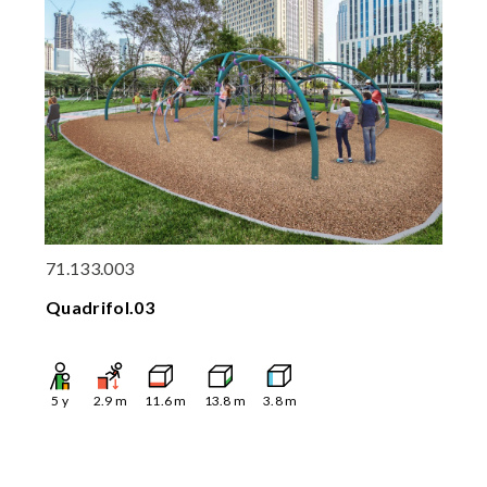
71.133.003
Quadrifol.03
5
y
2.9
m
11.6
m
13.8
m
3.8
m