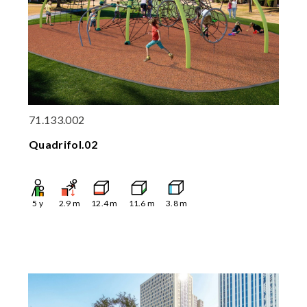
71.133.002
Quadrifol.02
5
y
2.9
m
12.4
m
11.6
m
3.8
m