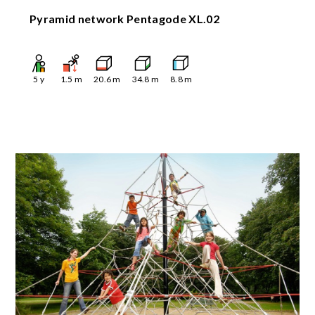
Pyramid network Pentagode XL.02
5
y
1.5
m
20.6
m
34.8
m
8.8
m