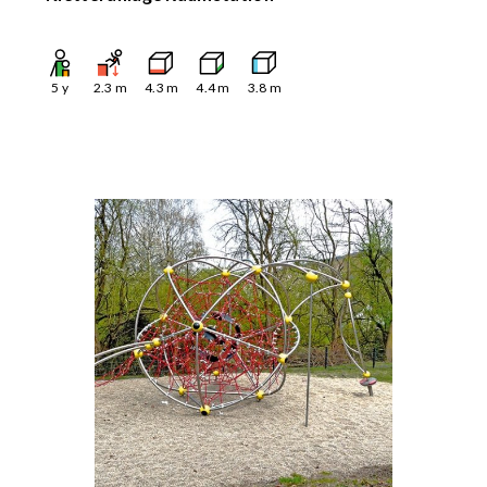
5
y
2.3
m
4.3
m
4.4
m
3.8
m