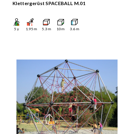
Klettergerüst SPACEBALL M.01
5
y
1.95
m
5.3
m
10
m
3.6
m