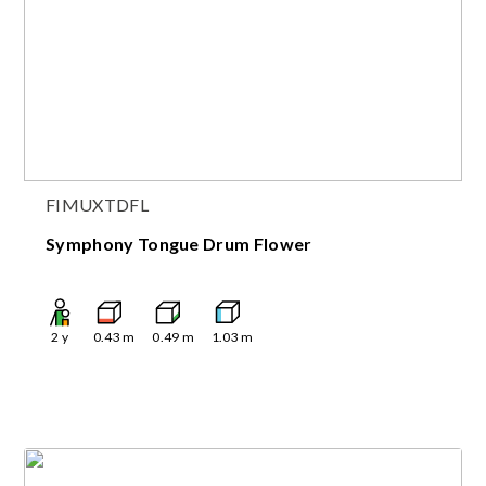
FIMUXTDFL
Symphony Tongue Drum Flower
2
y
0.43
m
0.49
m
1.03
m