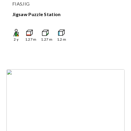
FIASJIG
Jigsaw Puzzle Station
2
y
1.27
m
1.27
m
1.2
m