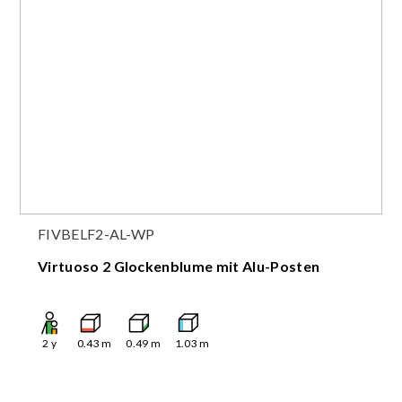
FIVBELF2-AL-WP
Virtuoso 2 Glockenblume mit Alu-Posten
2
y
0.43
m
0.49
m
1.03
m