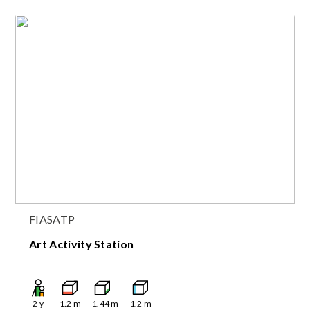
FIASATP
Art Activity Station
2
y
1.2
m
1.44
m
1.2
m