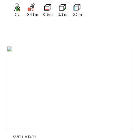
5
y
0.41
m
0.6
m
1.1
m
0.5
m
WDLAB01