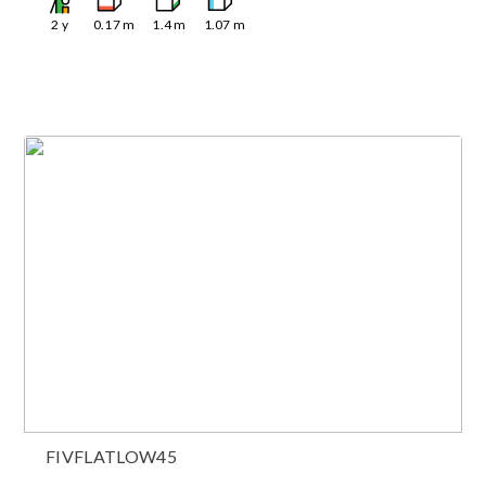
2
y
0.17
m
1.4
m
1.07
m
FIVFLATLOW45