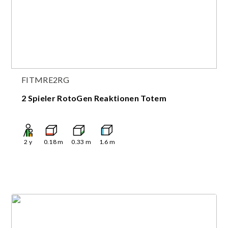
FITMRE2RG
2 Spieler RotoGen Reaktionen Totem
2
y
0.18
m
0.33
m
1.6
m