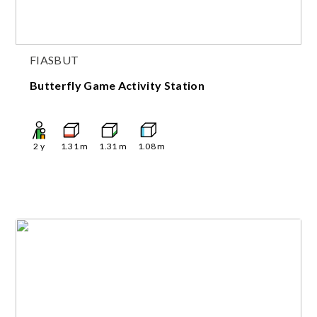
FIASBUT
Butterfly Game Activity Station
2
y
1.31
m
1.31
m
1.08
m