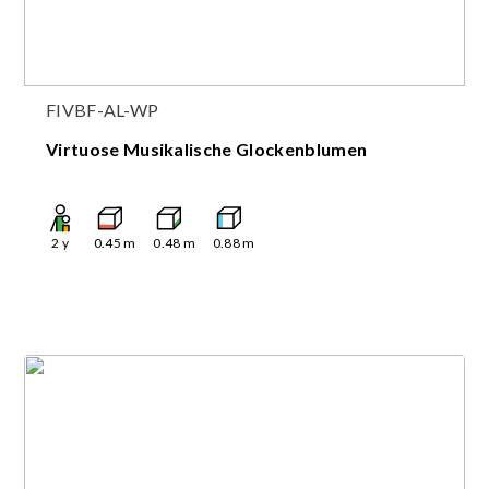
FIVBF-AL-WP
Virtuose Musikalische Glockenblumen
2
y
0.45
m
0.48
m
0.88
m