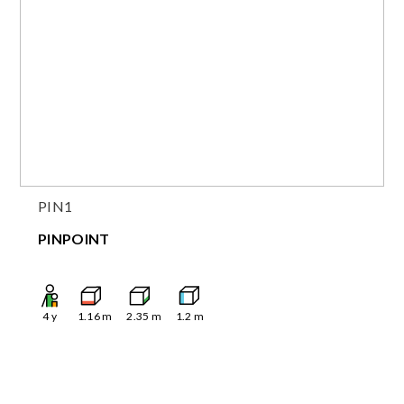
PIN1
PINPOINT
4
y
1.16
m
2.35
m
1.2
m