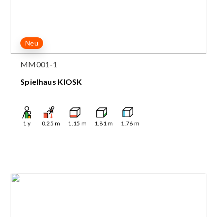
Neu
MM001-1
Spielhaus KIOSK
1
y
0.25
m
1.15
m
1.81
m
1.76
m