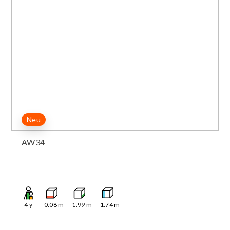
Neu
AW34
4
y
0.08
m
1.99
m
1.74
m