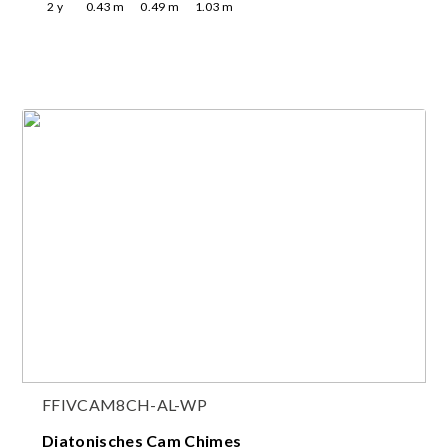
2
y
0.43
m
0.49
m
1.03
m
FFIVCAM8CH-AL-WP
Diatonisches Cam Chimes