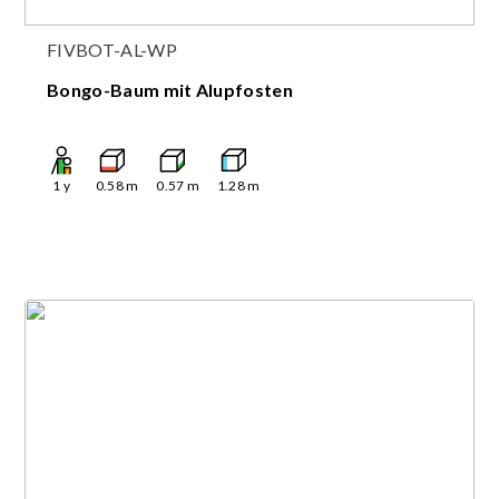
FIVBOT-AL-WP
Bongo-Baum mit Alupfosten
1
y
0.58
m
0.57
m
1.28
m