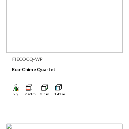
FIECOCQ-WP
Eco-Chime Quartet
2
y
2.43
m
3.5
m
1.41
m