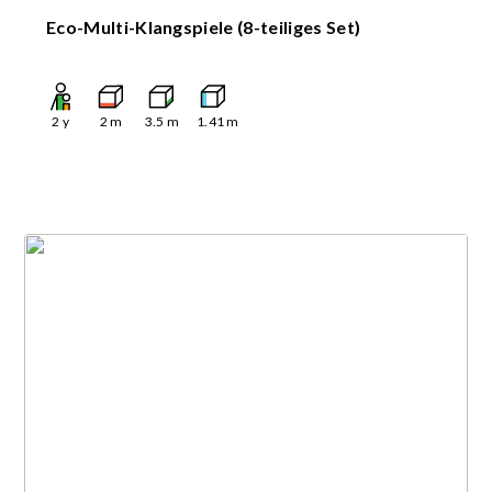
Eco-Multi-Klangspiele (8-teiliges Set)
2
y
2
m
3.5
m
1.41
m