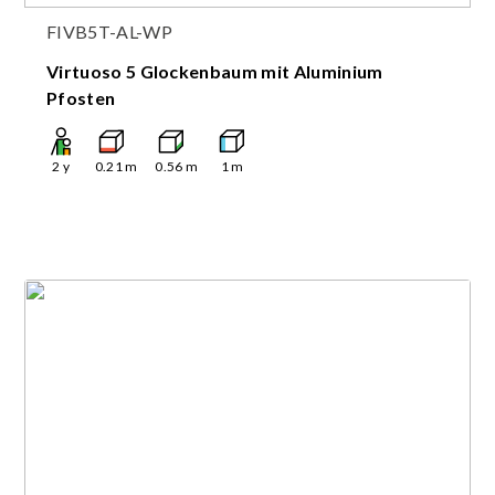
FIVB5T-AL-WP
Virtuoso 5 Glockenbaum mit Aluminium
Pfosten
2
y
0.21
m
0.56
m
1
m