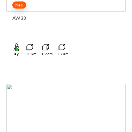
Neu
AW33
4
y
0.08
m
1.99
m
1.74
m