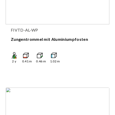
FIVTD-AL-WP
Zungentrommel mit Aluminiumpfosten
2
y
0.41
m
0.46
m
1.02
m