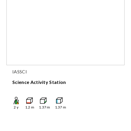
IASSCI
Science Activity Station
2
y
1.2
m
1.37
m
1.37
m