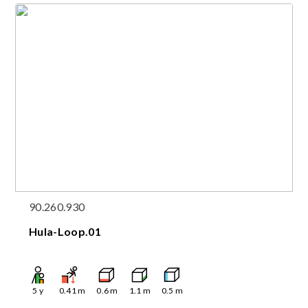
90.260.930
Hula-Loop.01
5
y
0.41
m
0.6
m
1.1
m
0.5
m