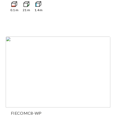
0.1
m
21
m
1.4
m
FIECOMC8-WP