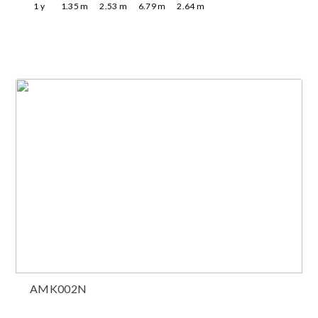
1
y
1.35
m
2.53
m
6.79
m
2.64
m
AMK002N