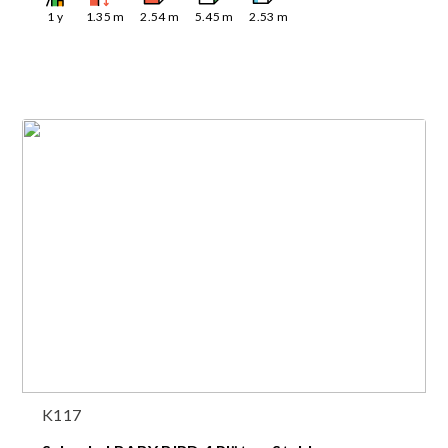
1
y
1.35
m
2.54
m
5.45
m
2.53
m
K117