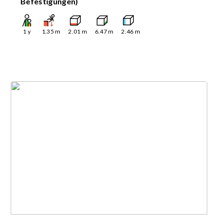
Befestigungen)
1
y
1.35
m
2.01
m
6.47
m
2.46
m