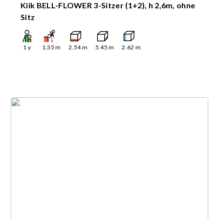
Kiik BELL-FLOWER 3-Sitzer (1+2), h 2,6m, ohne
Sitz
1
y
1.35
m
2.54
m
5.45
m
2.62
m