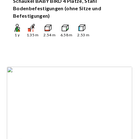
Schaukel BABY BIRD 4 Plätze, Stahl
Bodenbefestigungen (ohne Sitze und
Befestigungen)
1
y
1.35
m
2.54
m
6.58
m
2.53
m