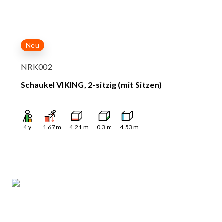
Neu
NRK002
Schaukel VIKING, 2-sitzig (mit Sitzen)
4
y
1.67
m
4.21
m
0.3
m
4.53
m