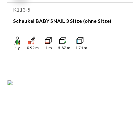
K113-5
Schaukel BABY SNAIL 3 Sitze (ohne Sitze)
1
y
0.92
m
1
m
5.87
m
1.71
m