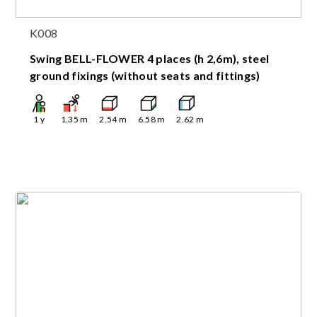
K008
Swing BELL-FLOWER 4 places (h 2,6m), steel
ground fixings (without seats and fittings)
1
y
1.35
m
2.54
m
6.58
m
2.62
m