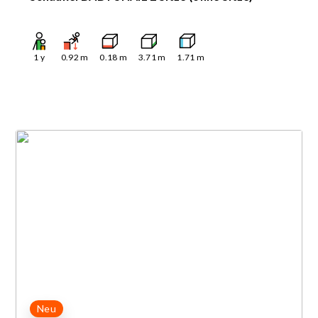
1
y
0.92
m
0.18
m
3.71
m
1.71
m
Neu