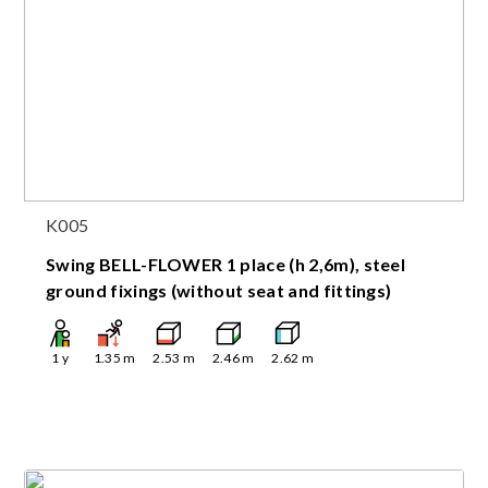
K005
Swing BELL-FLOWER 1 place (h 2,6m), steel
ground fixings (without seat and fittings)
1
y
1.35
m
2.53
m
2.46
m
2.62
m