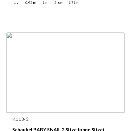
1
y
0.92
m
1
m
2.6
m
1.71
m
K113-3
Schaukel BABY SNAIL 2 Sitze (ohne Sitze)