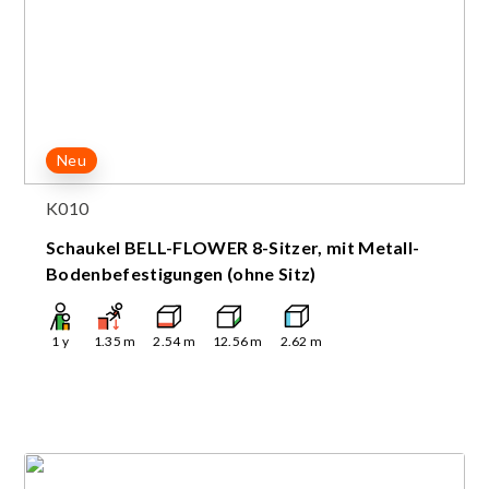
Neu
K010
Schaukel BELL-FLOWER 8-Sitzer, mit Metall-
Bodenbefestigungen (ohne Sitz)
1
y
1.35
m
2.54
m
12.56
m
2.62
m