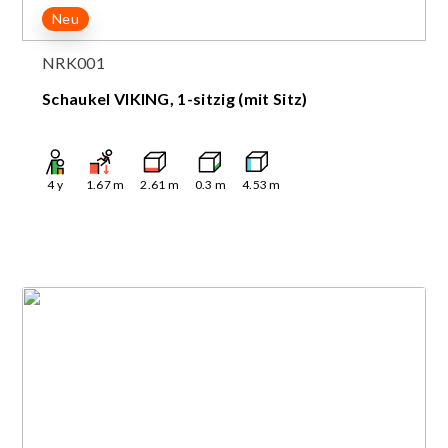
Neu
NRK001
Schaukel VIKING, 1-sitzig (mit Sitz)
4
y
1.67
m
2.61
m
0.3
m
4.53
m