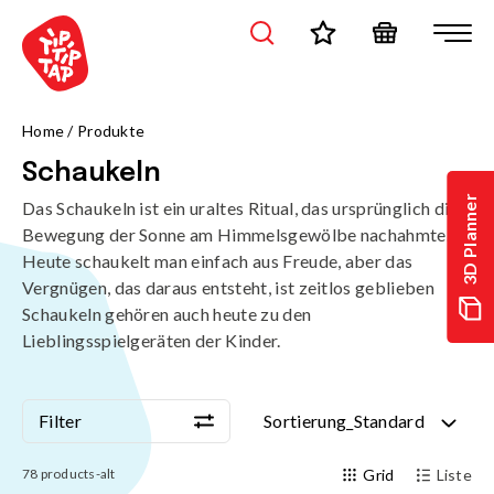
/de/produkte/spielanlagen/schaukeln?page=1&sort=standard
Home
/
Produkte
Schaukeln
3D Planner
Das Schaukeln ist ein uraltes Ritual, das ursprünglich die
Bewegung der Sonne am Himmelsgewölbe nachahmte.
Heute schaukelt man einfach aus Freude, aber das
Vergnügen, das daraus entsteht, ist zeitlos geblieben 
Schaukeln gehören auch heute zu den
Lieblingsspielgeräten der Kinder.
Filter
Sortierung_Standard
Filter
Sortierung_Standard
78
products-alt
Grid
Liste