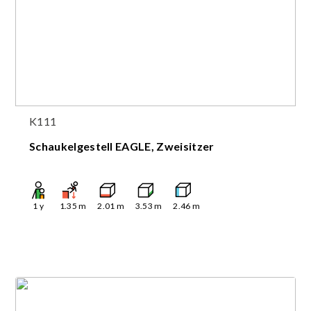
K111
Schaukelgestell EAGLE, Zweisitzer
1
y
1.35
m
2.01
m
3.53
m
2.46
m