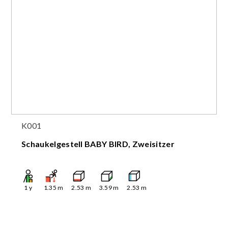
K001
Schaukelgestell BABY BIRD, Zweisitzer
1
y
1.35
m
2.53
m
3.59
m
2.53
m