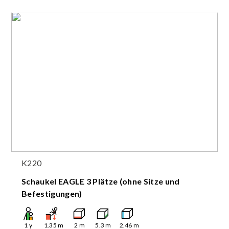
K220
Schaukel EAGLE 3 Plätze (ohne Sitze und
Befestigungen)
1
y
1.35
m
2
m
5.3
m
2.46
m