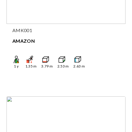
AMK001
AMAZON
1
y
1.35
m
3.79
m
2.53
m
2.63
m