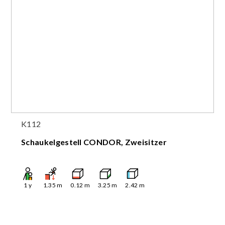
K112
Schaukelgestell CONDOR, Zweisitzer
1
y
1.35
m
0.12
m
3.25
m
2.42
m