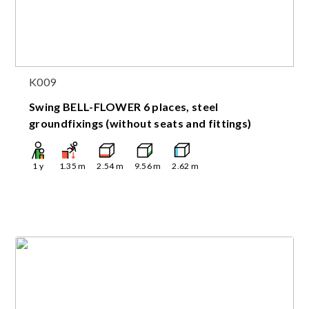
K009
Swing BELL-FLOWER 6 places, steel
groundfixings (without seats and fittings)
1
y
1.35
m
2.54
m
9.56
m
2.62
m