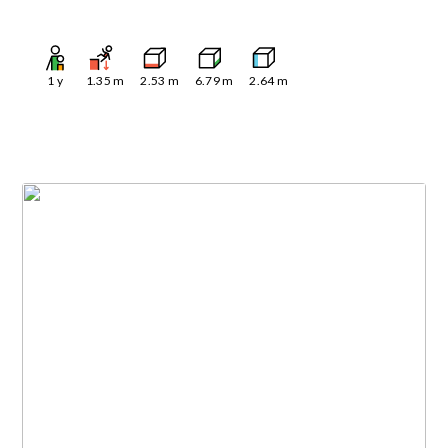
1
y
1.35
m
2.53
m
6.79
m
2.64
m