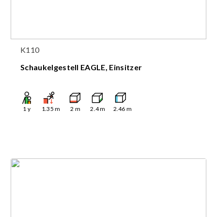
K110
Schaukelgestell EAGLE, Einsitzer
1
y
1.35
m
2
m
2.4
m
2.46
m