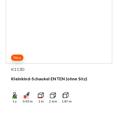
Neu
K113D
Kleinkind-Schaukel ENTEN (ohne Sitz)
1
y
0.92
m
1
m
2.6
m
1.87
m