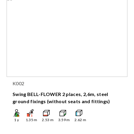
K002
Swing BELL-FLOWER 2 places, 2,6m, steel
ground fixings (without seats and fittings)
1
y
1.35
m
2.53
m
3.59
m
2.62
m