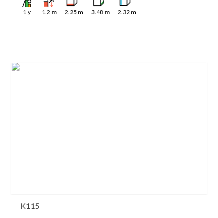
1
y
1.2
m
2.25
m
3.48
m
2.32
m
K115