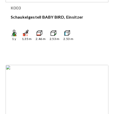
K003
Schaukelgestell BABY BIRD, Einsitzer
1
y
1.35
m
2.46
m
2.53
m
2.53
m