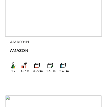
AMK001N
AMAZON
1
y
1.35
m
3.79
m
2.53
m
2.63
m