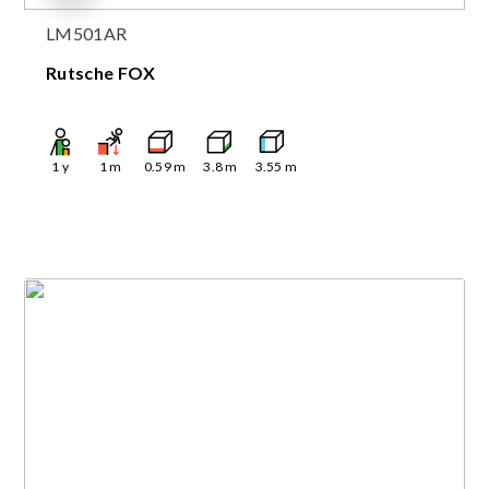
LM501AR
Rutsche FOX
1
y
1
m
0.59
m
3.8
m
3.55
m