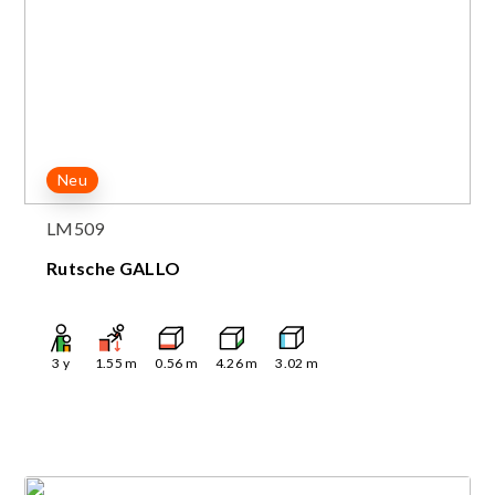
Neu
LM509
Rutsche GALLO
3
y
1.55
m
0.56
m
4.26
m
3.02
m