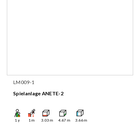
LM009-1
Spielanlage ANETE-2
1
y
1
m
3.03
m
4.67
m
3.66
m