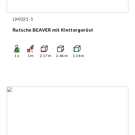
LM021-1
Rutsche BEAVER mit Klettergerüst
1
y
1
m
2.17
m
2.46
m
1.14
m