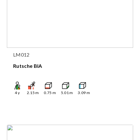
LM012
Rutsche BIA
4
y
2.15
m
0.75
m
5.01
m
3.09
m