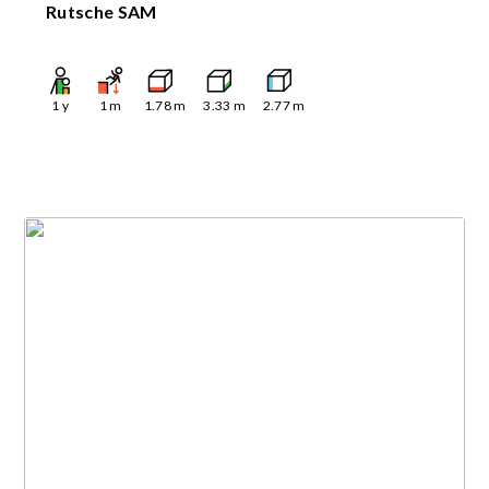
Rutsche SAM
1
y
1
m
1.78
m
3.33
m
2.77
m