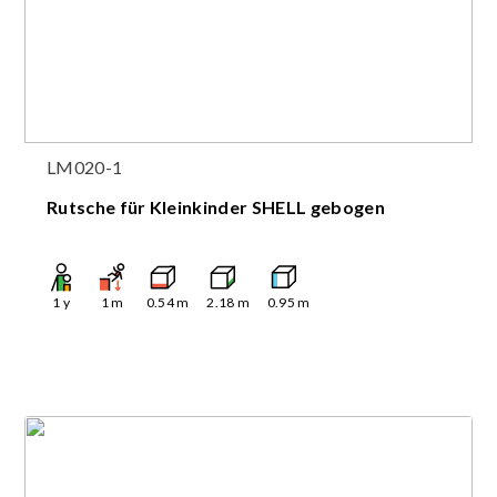
LM020-1
Rutsche für Kleinkinder SHELL gebogen
1
y
1
m
0.54
m
2.18
m
0.95
m