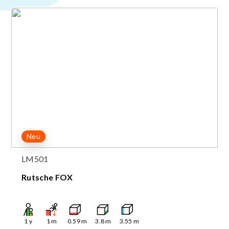
Neu
LM501
Rutsche FOX
1
y
1
m
0.59
m
3.8
m
3.55
m