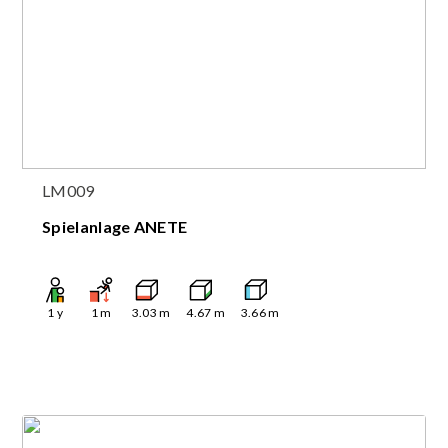
LM009
Spielanlage ANETE
1
y
1
m
3.03
m
4.67
m
3.66
m