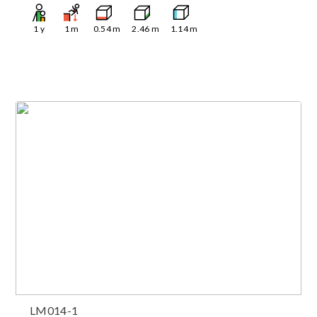
1
y
1
m
0.54
m
2.46
m
1.14
m
LM014-1