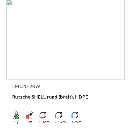
LM020-2RW
Rutsche SHELL rund (breit), HDPE
1
y
1
m
1.02
m
2.18
m
0.96
m