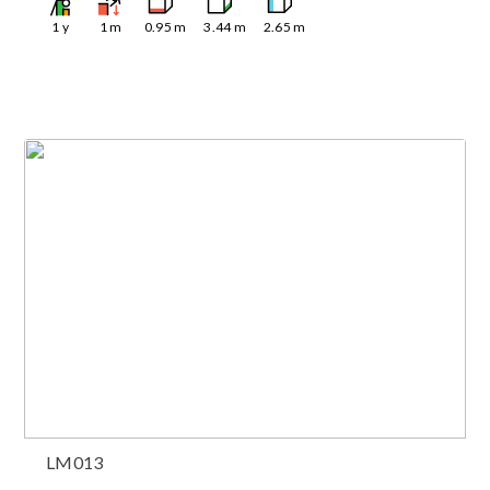
1
y
1
m
0.95
m
3.44
m
2.65
m
LM013