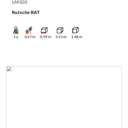
LM503
Rutsche RAT
1
y
0.37
m
0.59
m
3.31
m
1.68
m