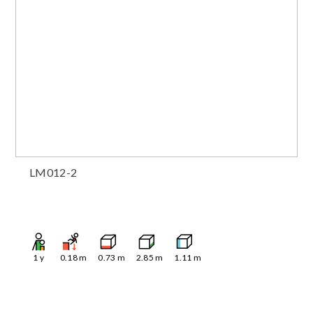
LM012-2
1
y
0.18
m
0.73
m
2.85
m
1.11
m