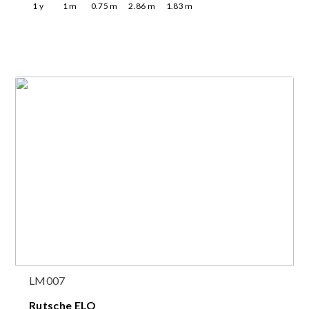
1
y
1
m
0.75
m
2.86
m
1.83
m
LM007
Rutsche ELO