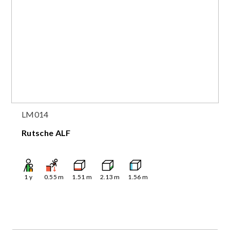
LM014
Rutsche ALF
1
y
0.55
m
1.51
m
2.13
m
1.56
m