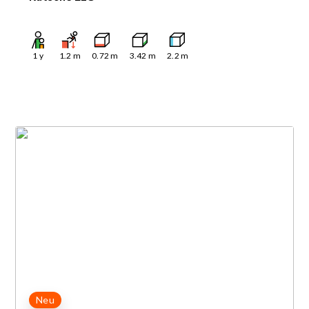
1
y
1.2
m
0.72
m
3.42
m
2.2
m
Neu