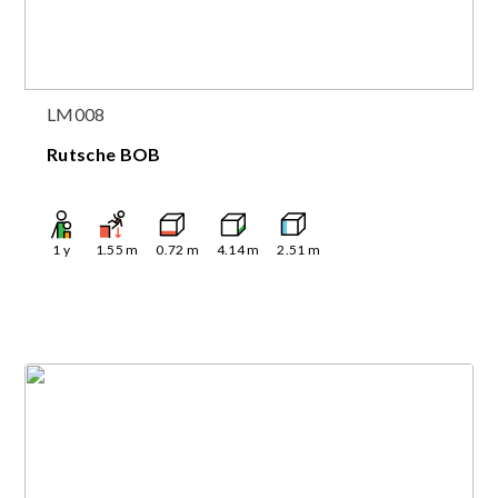
LM008
Rutsche BOB
1
y
1.55
m
0.72
m
4.14
m
2.51
m