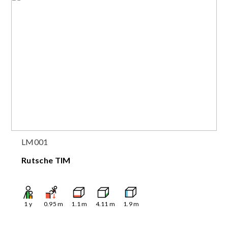
LM001
Rutsche TIM
1
y
0.95
m
1.1
m
4.11
m
1.9
m