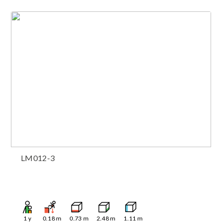
LM012-3
1
y
0.18
m
0.73
m
2.48
m
1.11
m