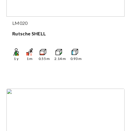
LM020
Rutsche SHELL
1
y
1
m
0.55
m
2.14
m
0.93
m