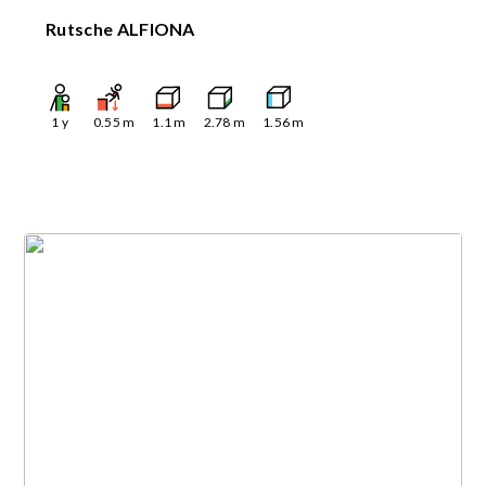
Rutsche ALFIONA
1
y
0.55
m
1.1
m
2.78
m
1.56
m