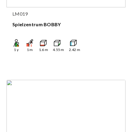
LM019
Spielzentrum BOBBY
1
y
1
m
1.6
m
4.55
m
2.42
m