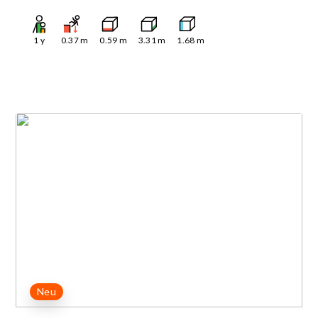
1
y
0.37
m
0.59
m
3.31
m
1.68
m
Neu