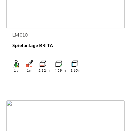
LM010
Spielanlage BRITA
1
y
1
m
2.32
m
4.59
m
3.65
m