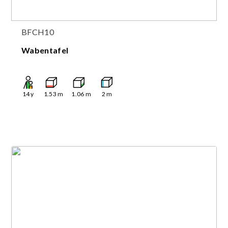
BFCH10
Wabentafel
14
y
1.53
m
1.06
m
2
m