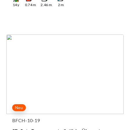
14
y
0.74
m
2.46
m
2
m
Neu
BFCH-10-19