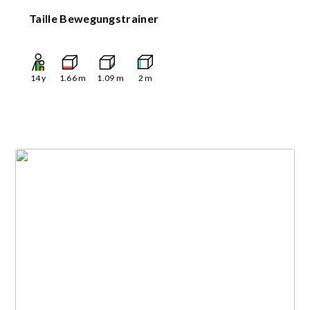
Taille Bewegungstrainer
14
y
1.66
m
1.09
m
2
m