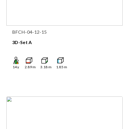
BFCH-04-12-15
3D-Set A
14
y
2.89
m
3.18
m
1.85
m