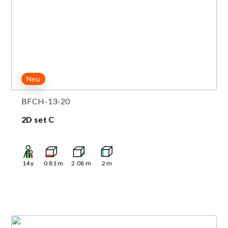
Neu
BFCH-13-20
2D set C
14
y
0.81
m
2.08
m
2
m