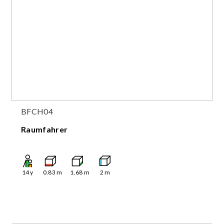
BFCH04
Raumfahrer
14
y
0.83
m
1.68
m
2
m