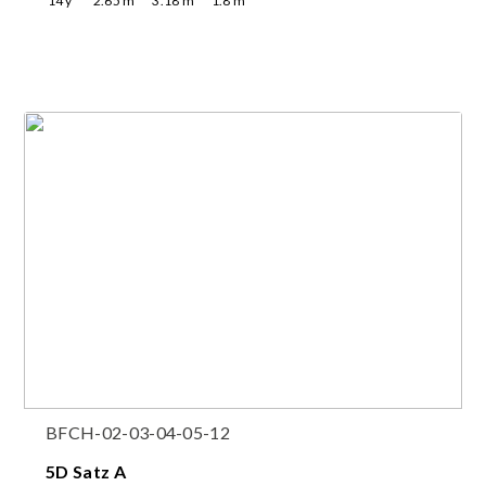
14
y
2.65
m
3.18
m
1.8
m
BFCH-02-03-04-05-12
5D Satz A