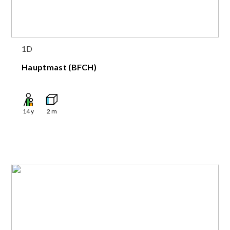
1D
Hauptmast (BFCH)
14
y
2
m