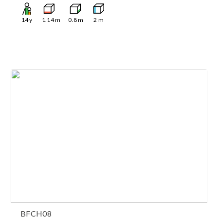
14
y
1.14
m
0.8
m
2
m
BFCH08