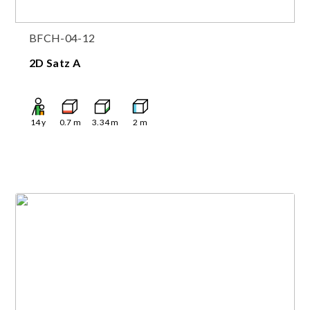
BFCH-04-12
2D Satz A
14
y
0.7
m
3.34
m
2
m