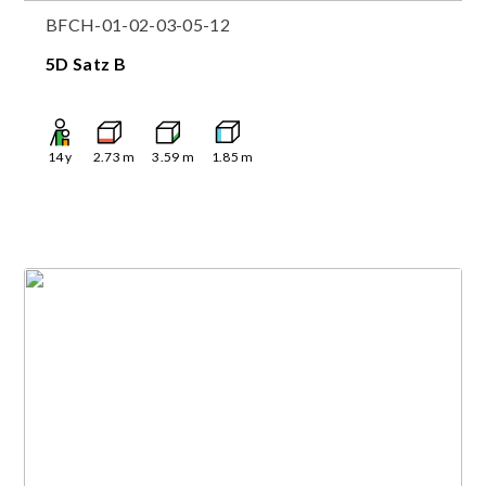
BFCH-01-02-03-05-12
5D Satz B
14
y
2.73
m
3.59
m
1.85
m