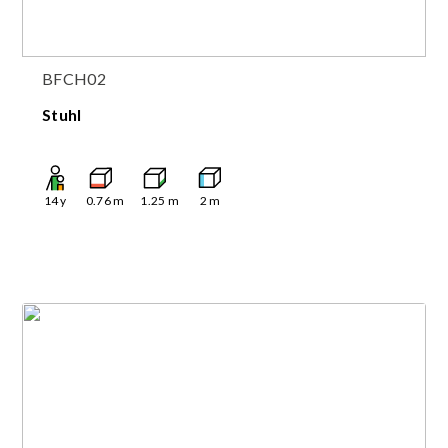
BFCH02
Stuhl
14
y
0.76
m
1.25
m
2
m