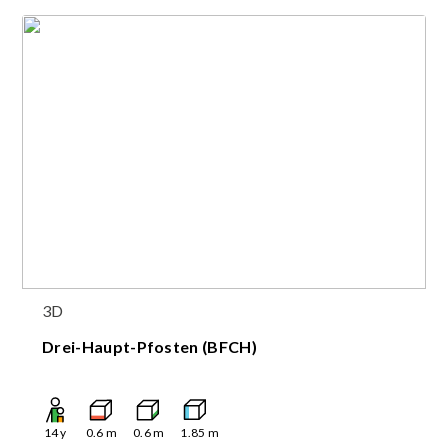
3D
Drei-Haupt-Pfosten (BFCH)
14
y
0.6
m
0.6
m
1.85
m