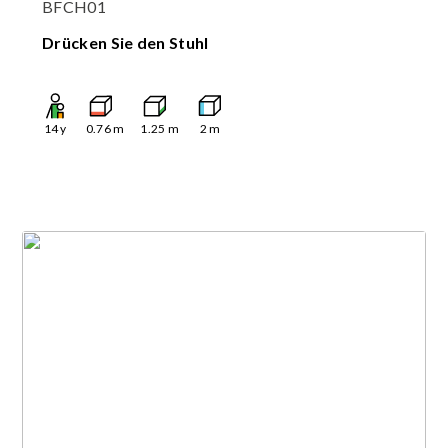
BFCH01
Drücken Sie den Stuhl
14
y
0.76
m
1.25
m
2
m