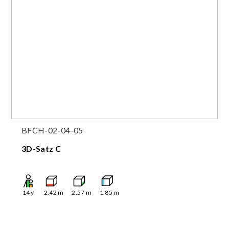
BFCH-02-04-05
3D-Satz C
14
y
2.42
m
2.57
m
1.85
m