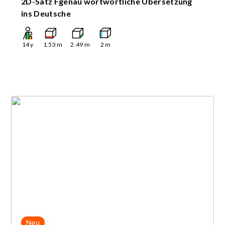
2D-Satz Fgenau wortwörtliche Übersetzung
ins Deutsche
14
y
1.53
m
2.49
m
2
m
Neu