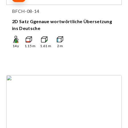
BFCH-08-14
2D Satz Ggenaue wortwörtliche Übersetzung
ins Deutsche
14
y
1.15
m
1.61
m
2
m