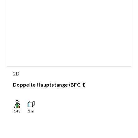
2D
Doppelte Hauptstange (BFCH)
14
y
2
m