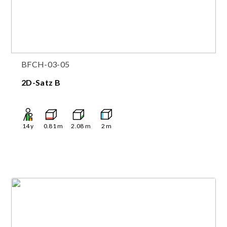
BFCH-03-05
2D-Satz B
14
y
0.81
m
2.08
m
2
m