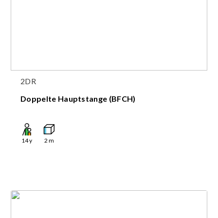
2DR
Doppelte Hauptstange (BFCH)
14
y
2
m