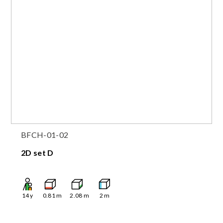
BFCH-01-02
2D set D
14
y
0.81
m
2.08
m
2
m