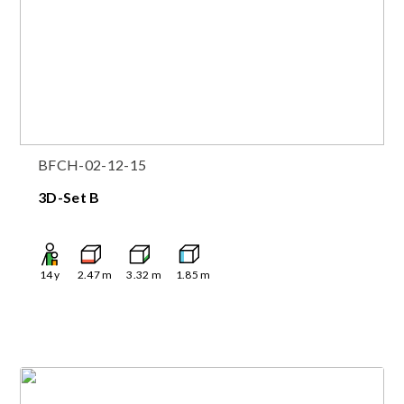
BFCH-02-12-15
3D-Set B
14
y
2.47
m
3.32
m
1.85
m