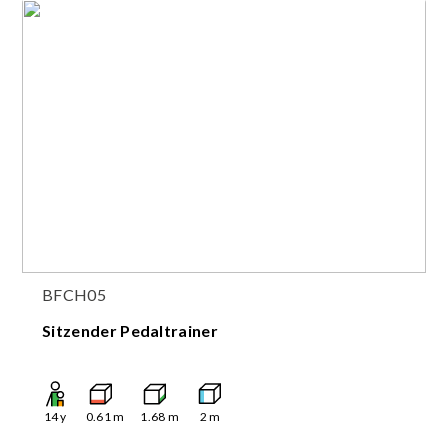
BFCH05
Sitzender Pedaltrainer
14
y
0.61
m
1.68
m
2
m