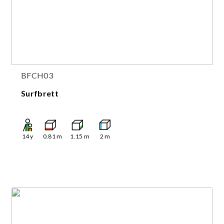
BFCH03
Surfbrett
14
y
0.81
m
1.15
m
2
m