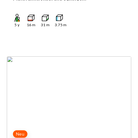
5
y
16
m
31
m
3.75
m
Neu