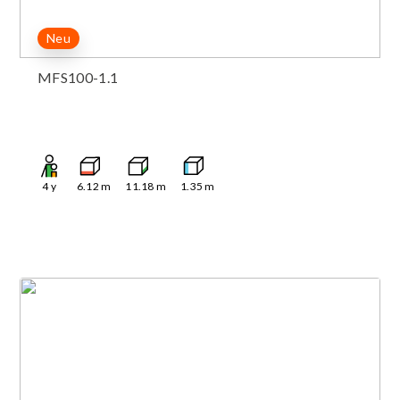
Neu
MFS100-1.1
4
y
6.12
m
11.18
m
1.35
m