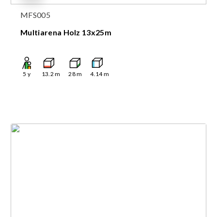
MFS005
Multiarena Holz 13x25m
5
y
13.2
m
28
m
4.14
m