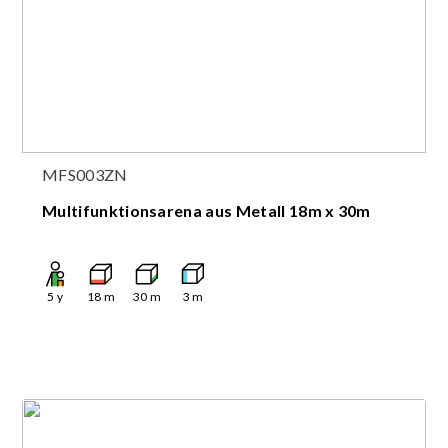
MFS003ZN
Multifunktionsarena aus Metall 18m x 30m
5
y
18
m
30
m
3
m