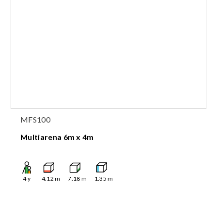
MFS100
Multiarena 6m x 4m
4
y
4.12
m
7.18
m
1.35
m