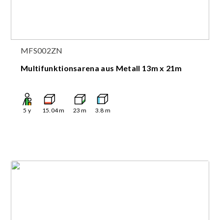
MFS002ZN
Multifunktionsarena aus Metall 13m x 21m
5
y
15.04
m
23
m
3.8
m