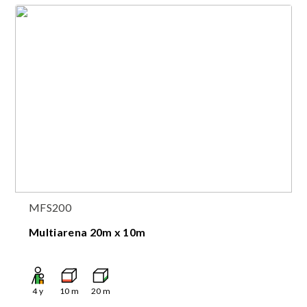
MFS200
Multiarena 20m x 10m
4
y
10
m
20
m