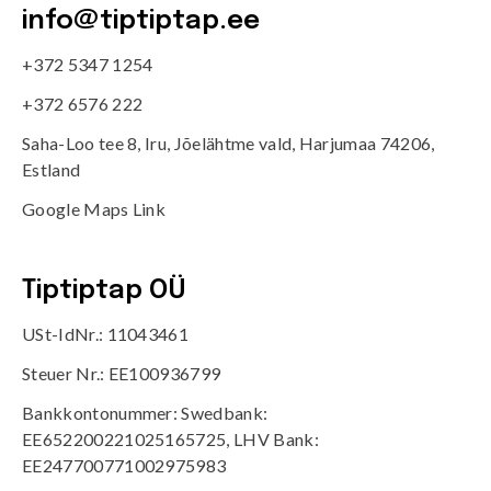
info@tiptiptap.ee
+372 5347 1254
+372 6576 222
Saha-Loo tee 8, Iru, Jõelähtme vald, Harjumaa 74206,
Estland
Google Maps Link
Tiptiptap OÜ
USt-IdNr.: 11043461
Steuer Nr.: EE100936799
Bankkontonummer: Swedbank:
EE652200221025165725, LHV Bank:
EE247700771002975983