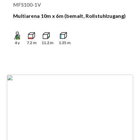
MFS100-1V
Multiarena 10m x 6m (bemalt, Rollstuhlzugang)
4
y
7.2
m
11.2
m
1.35
m