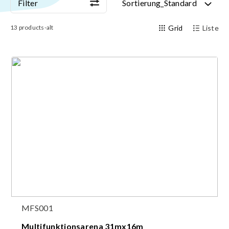
Filter
Sortierung_Standard
13
products-alt
Grid
Liste
MFS001
Multifunktionsarena 31mx16m