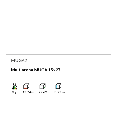
MUGA2
Multiarena MUGA 15x27
3
y
17.74
m
29.62
m
3.77
m