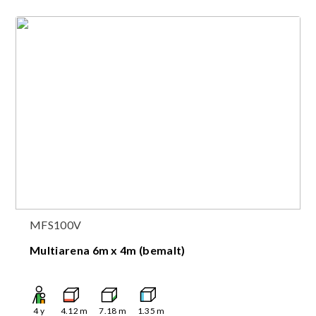
MFS100V
Multiarena 6m x 4m (bemalt)
4
y
4.12
m
7.18
m
1.35
m