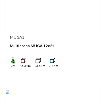
MUGA1
Multiarena MUGA 12x21
3
y
15.34
m
23.62
m
3.77
m