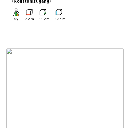
(Rollstuhlzugang)
4
y
7.2
m
11.2
m
1.35
m