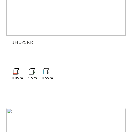
JH025KR
0.09
m
1.5
m
0.55
m