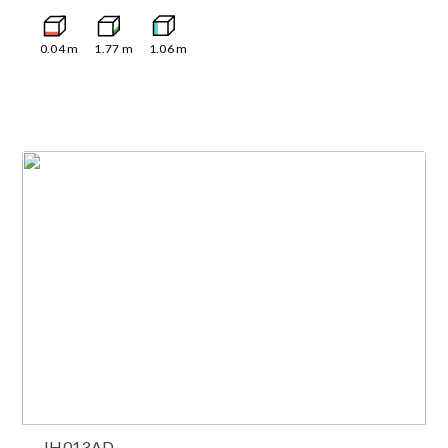
0.04
m
1.77
m
1.06
m
JH013AD