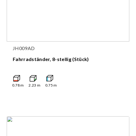
JH009AD
Fahrradständer, 8-stellig (Stück)
0.78
m
2.23
m
0.75
m