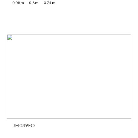
0.08
m
0.8
m
0.74
m
JH039EO