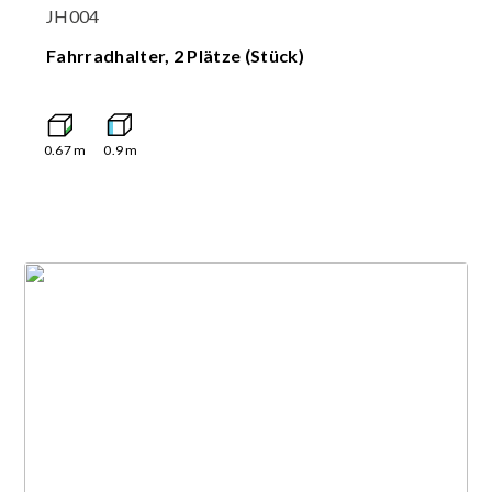
JH004
Fahrradhalter, 2 Plätze (Stück)
0.67
m
0.9
m