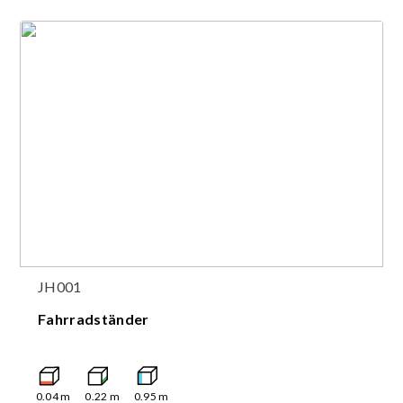
JH001
Fahrradständer
0.04
m
0.22
m
0.95
m