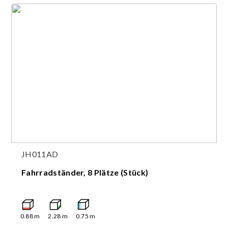
JH011AD
Fahrradständer, 8 Plätze (Stück)
0.88
m
2.28
m
0.75
m