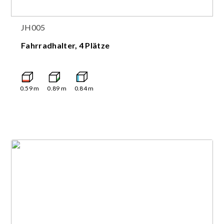
JH005
Fahrradhalter, 4 Plätze
0.59
m
0.89
m
0.84
m