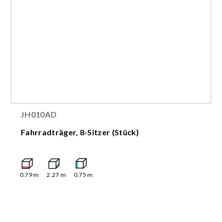
JH010AD
Fahrradträger, 8-Sitzer (Stück)
0.79
m
2.27
m
0.75
m