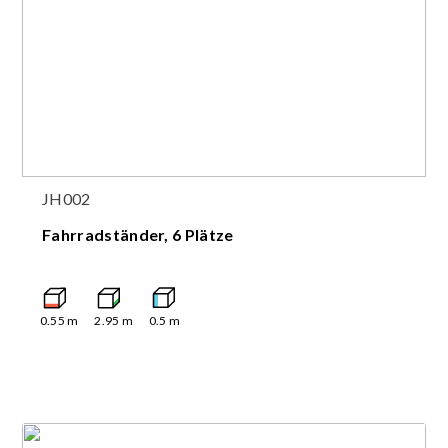
JH002
Fahrradständer, 6 Plätze
0.55
m
2.95
m
0.5
m