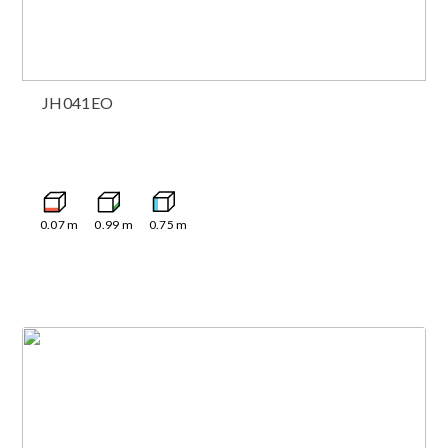
JH041EO
0.07
m
0.99
m
0.75
m