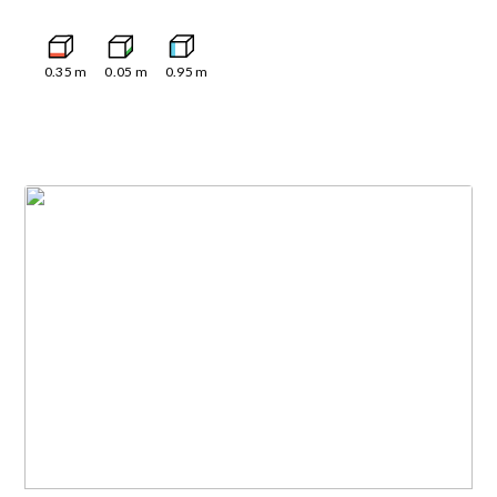
0.35
m
0.05
m
0.95
m