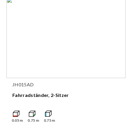
JH015AD
Fahrradständer, 2-Sitzer
0.05
m
0.75
m
0.75
m