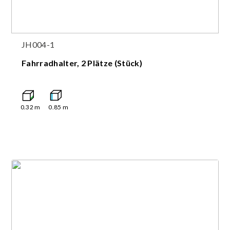
JH004-1
Fahrradhalter, 2 Plätze (Stück)
0.32
m
0.85
m