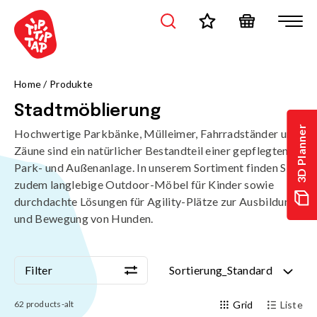
Home
/
Produkte
Stadtmöblierung
3D Planner
Hochwertige Parkbänke, Mülleimer, Fahrradständer und
Zäune sind ein natürlicher Bestandteil einer gepflegten
Park- und Außenanlage. In unserem Sortiment finden Sie
zudem langlebige Outdoor-Möbel für Kinder sowie
durchdachte Lösungen für Agility-Plätze zur Ausbildung
und Bewegung von Hunden.
Filter
Sortierung_Standard
Filter
Sortierung_Standard
62
products-alt
Grid
Liste