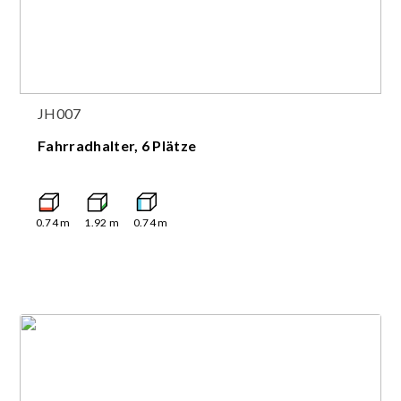
JH007
Fahrradhalter, 6 Plätze
0.74
m
1.92
m
0.74
m