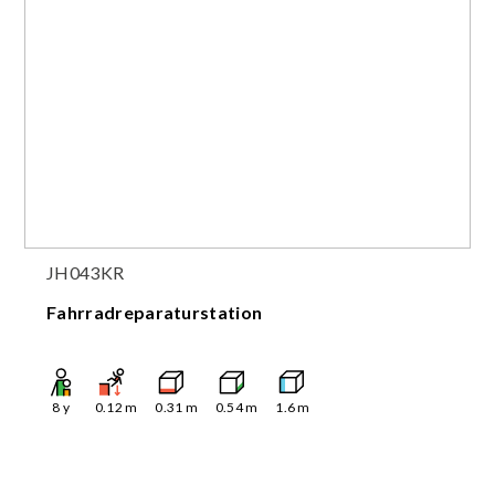
JH043KR
Fahrradreparaturstation
8
y
0.12
m
0.31
m
0.54
m
1.6
m