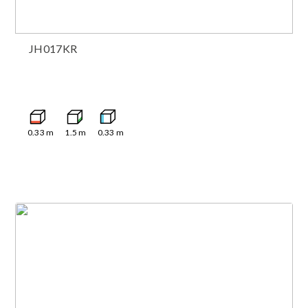
JH017KR
0.33
m
1.5
m
0.33
m