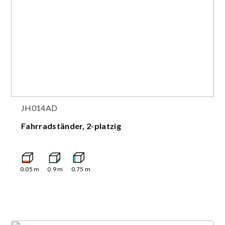
JH014AD
Fahrradständer, 2-platzig
0.05
m
0.9
m
0.75
m