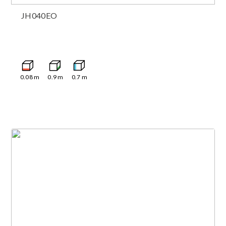
JH040EO
0.08
m
0.9
m
0.7
m