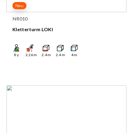
Neu
NR010
Kletterturm LOKI
8
y
2.26
m
2.4
m
2.4
m
4
m