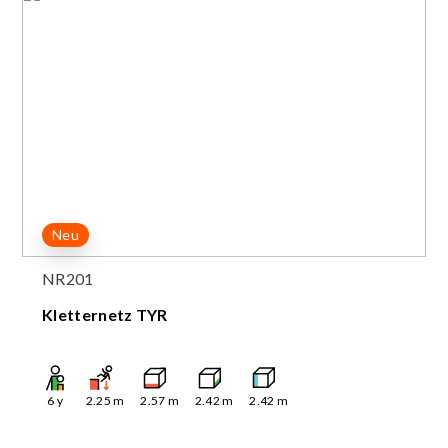
Neu
NR201
Kletternetz TYR
6
y
2.25
m
2.57
m
2.42
m
2.42
m