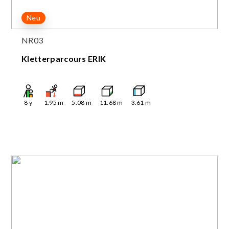
Neu
NR03
Kletterparcours ERIK
8
y
1.95
m
5.08
m
11.68
m
3.61
m