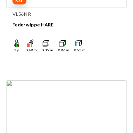
Neu
VL56NR
Federwippe HARE
1
y
0.48
m
0.35
m
0.86
m
0.95
m