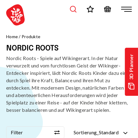
/de/produkte/themenwelte/nordic-roots?page=1&sort=standard
Home
/
Produkte
NORDIC ROOTS
3D Planner
Nordic Roots - Spiele auf Wikingerart. In der Natur
verwurzelt und vom furchtlosen Geist der Wikinger-
Entdecker inspiriert, lädt Nordic Roots Kinder dazu ein,
durch Spiel ihre Kraft, Balance und ihren Mut zu
entdecken. Mit modernem Design, natürlichen Farben
und abenteuerlichen Herausforderungen wird jeder
Spielplatz zu einer Reise - auf der Kinder höher klettern,
besser balancieren und auf Wikingerart spielen.
Filter
Sortierung_Standard
Filter
Sortierung_Standard