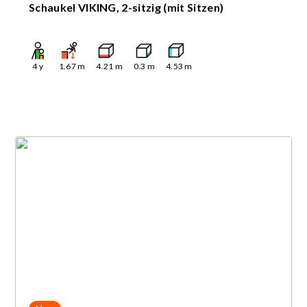
Schaukel VIKING, 2-sitzig (mit Sitzen)
4
y
1.67
m
4.21
m
0.3
m
4.53
m