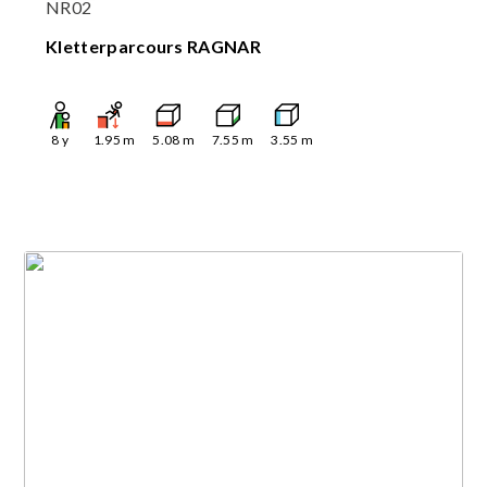
NR02
Kletterparcours RAGNAR
8
y
1.95
m
5.08
m
7.55
m
3.55
m