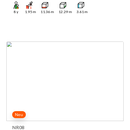
8
y
1.95
m
11.36
m
12.29
m
3.61
m
Neu
NR08