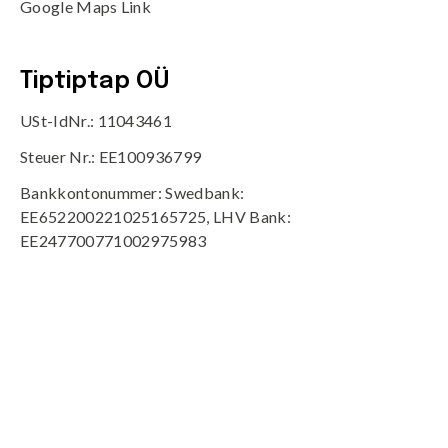
Google Maps Link
Tiptiptap OÜ
USt-IdNr.: 11043461
Steuer Nr.: EE100936799
Bankkontonummer: Swedbank:
EE652200221025165725, LHV Bank:
EE247700771002975983