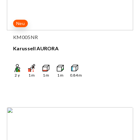
Neu
KM005NR
Karussell AURORA
2
y
1
m
1
m
1
m
0.84
m