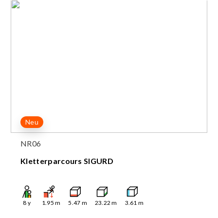
Neu
NR06
Kletterparcours SIGURD
8
y
1.95
m
5.47
m
23.22
m
3.61
m