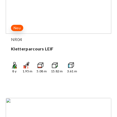
Neu
NR04
Kletterparcours LEIF
8
y
1.95
m
5.08
m
15.82
m
3.61
m