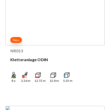
Neu
NR013
Kletteranlage ODIN
8
y
2.26
m
12.72
m
12.8
m
5.25
m