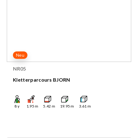
Neu
NR05
Kletterparcours BJORN
8
y
1.95
m
5.42
m
19.95
m
3.61
m