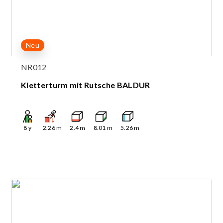
Neu
NR012
Kletterturm mit Rutsche BALDUR
8
y
2.26
m
2.4
m
8.01
m
5.26
m