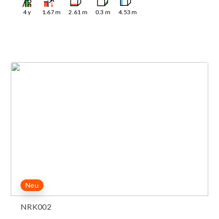
4
y
1.67
m
2.61
m
0.3
m
4.53
m
Neu
NRK002