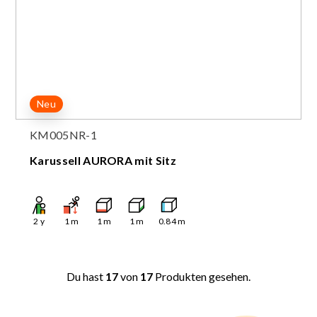
Neu
KM005NR-1
Karussell AURORA mit Sitz
2
y
1
m
1
m
1
m
0.84
m
Du hast
17
von
17
Produkten gesehen.