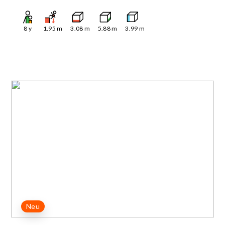
8
y
1.95
m
3.08
m
5.88
m
3.99
m
Neu