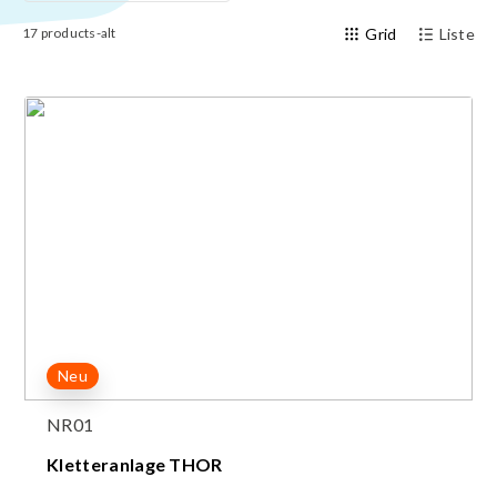
17
products-alt
Grid
Liste
Neu
NR01
Kletteranlage THOR