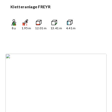
Kletteranlage FREYR
8
y
1.95
m
12.01
m
13.41
m
4.41
m