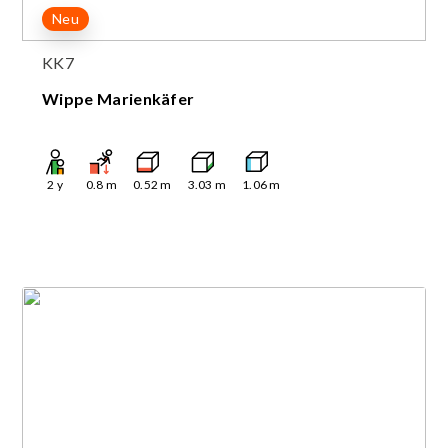
Neu
KK7
Wippe Marienkäfer
2
y
0.8
m
0.52
m
3.03
m
1.06
m