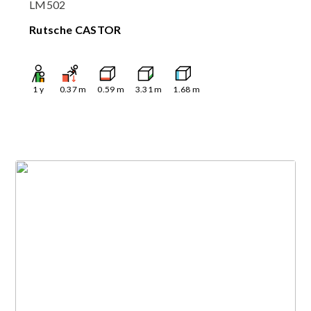
LM502
Rutsche CASTOR
1
y
0.37
m
0.59
m
3.31
m
1.68
m