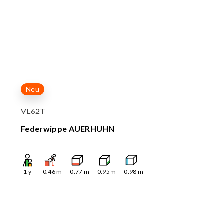
Neu
VL62T
Federwippe AUERHUHN
1
y
0.46
m
0.77
m
0.95
m
0.98
m