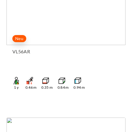
Neu
VL56AR
1
y
0.46
m
0.35
m
0.84
m
0.94
m