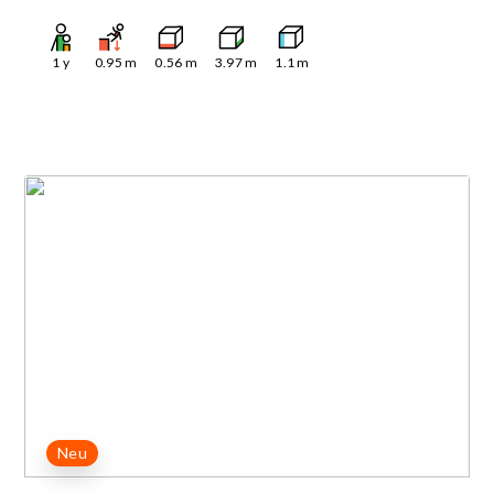
1
y
0.95
m
0.56
m
3.97
m
1.1
m
Neu