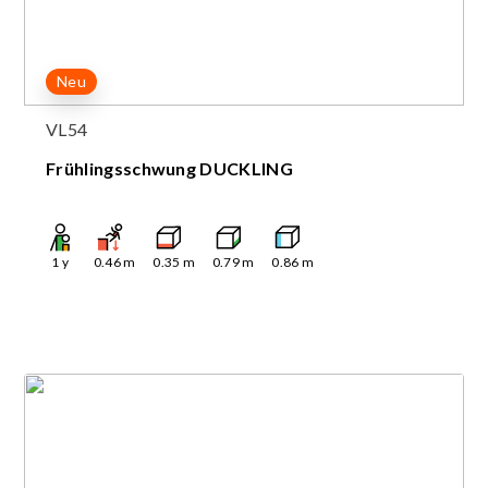
Neu
VL54
Frühlingsschwung DUCKLING
1
y
0.46
m
0.35
m
0.79
m
0.86
m