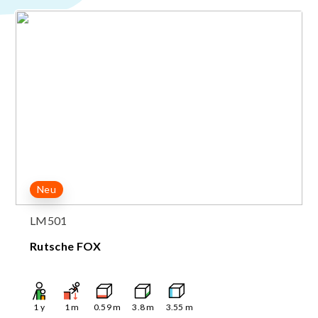
Neu
LM501
Rutsche FOX
1
y
1
m
0.59
m
3.8
m
3.55
m