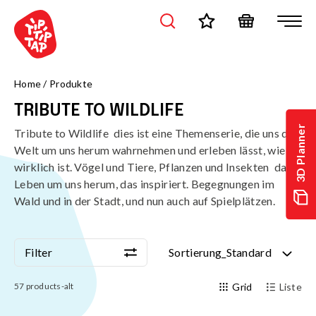
/de/produkte/themenwelte/tribute-to-wildlife?page=1&sort=sta
Home
/
Produkte
TRIBUTE TO WILDLIFE
3D Planner
Tribute to Wildlife  dies ist eine Themenserie, die uns die
Welt um uns herum wahrnehmen und erleben lässt, wie sie
wirklich ist. Vögel und Tiere, Pflanzen und Insekten  das
Leben um uns herum, das inspiriert. Begegnungen im
Wald und in der Stadt, und nun auch auf Spielplätzen.
Filter
Sortierung_Standard
Filter
Sortierung_Standard
57
products-alt
Grid
Liste