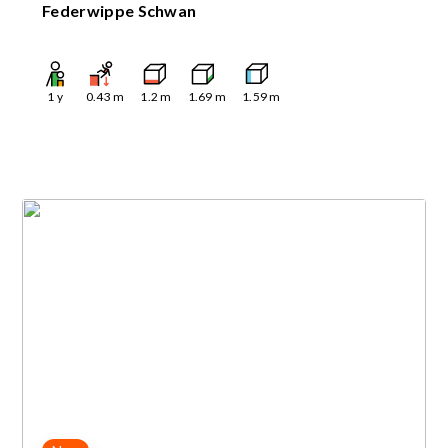
Federwippe Schwan
1
y
0.43
m
1.2
m
1.69
m
1.59
m