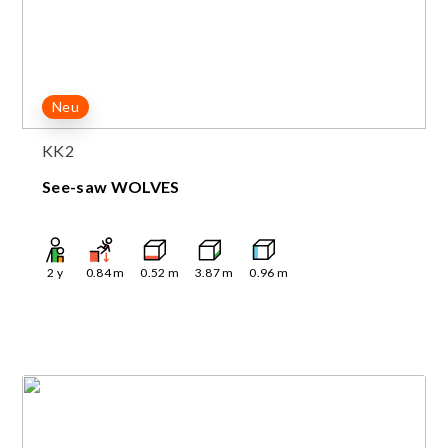
Neu
KK2
See-saw WOLVES
2
y
0.84
m
0.52
m
3.87
m
0.96
m