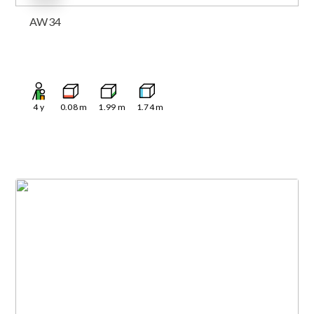
AW34
4
y
0.08
m
1.99
m
1.74
m