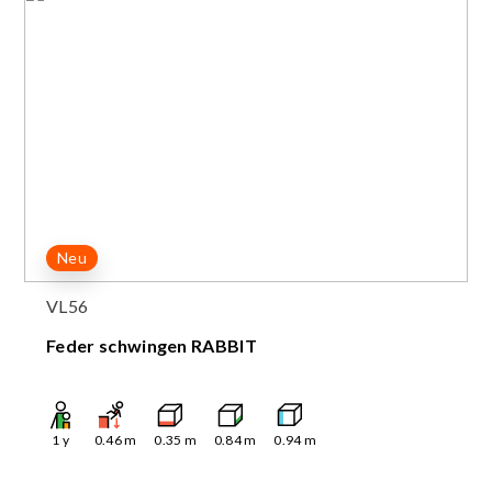
Neu
VL56
Feder schwingen RABBIT
1
y
0.46
m
0.35
m
0.84
m
0.94
m