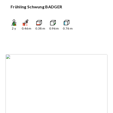
Frühling Schwung BADGER
2
y
0.46
m
0.38
m
0.96
m
0.76
m