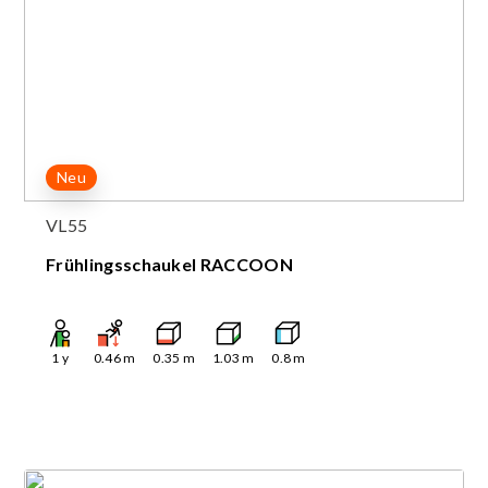
Neu
VL55
Frühlingsschaukel RACCOON
1
y
0.46
m
0.35
m
1.03
m
0.8
m