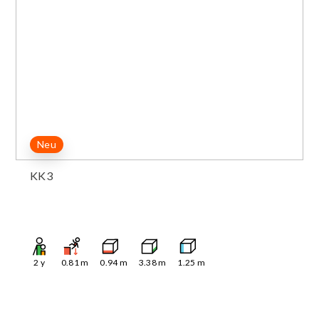
Neu
KK3
2
y
0.81
m
0.94
m
3.38
m
1.25
m