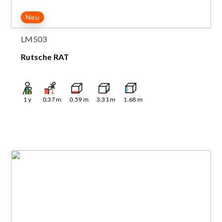
Neu
LM503
Rutsche RAT
1
y
0.37
m
0.59
m
3.31
m
1.68
m