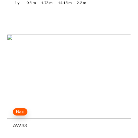
1
y
0.5
m
1.73
m
14.15
m
2.2
m
Neu
AW33