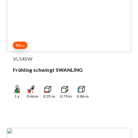
Neu
VL54SW
Frühling schwingt SWANLING
1
y
0.46
m
0.35
m
0.79
m
0.86
m