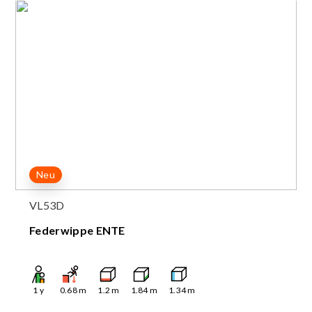
Neu
VL53D
Federwippe ENTE
1
y
0.68
m
1.2
m
1.84
m
1.34
m