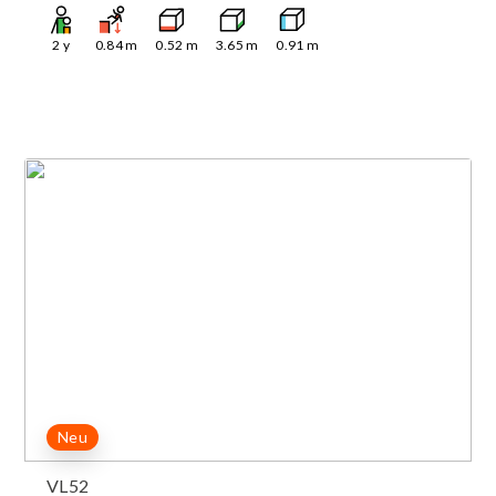
2
y
0.84
m
0.52
m
3.65
m
0.91
m
Neu
VL52