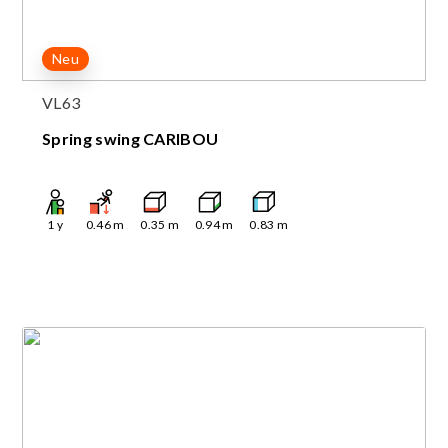
Neu
VL63
Spring swing CARIBOU
1
y
0.46
m
0.35
m
0.94
m
0.83
m