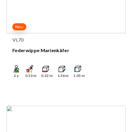
Neu
VL70
Federwippe Marienkäfer
2
y
0.53
m
0.32
m
1.36
m
1.05
m