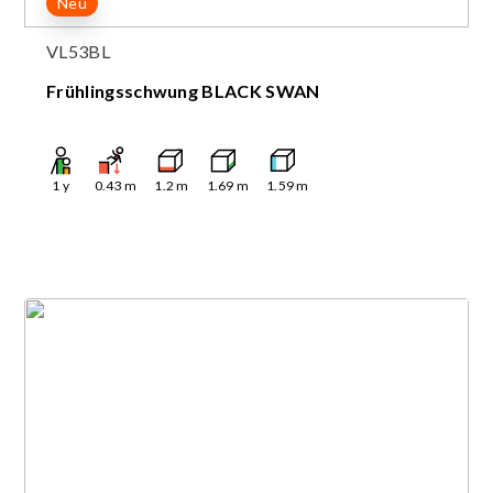
Neu
VL53BL
Frühlingsschwung BLACK SWAN
1
y
0.43
m
1.2
m
1.69
m
1.59
m