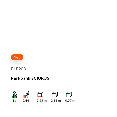
Neu
PLP200
Parkbank SCIURUS
1
y
0.46
m
0.53
m
2.38
m
0.57
m