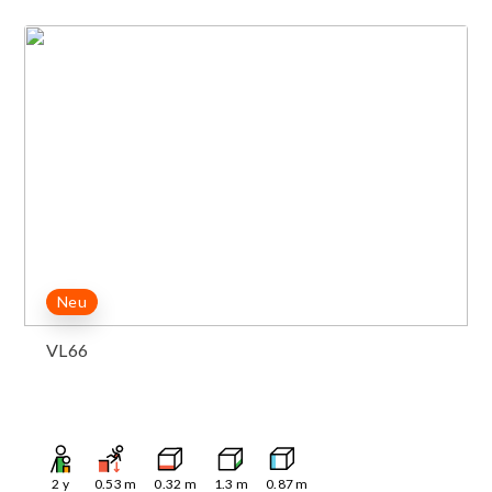
Neu
VL66
2
y
0.53
m
0.32
m
1.3
m
0.87
m