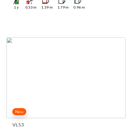
1
y
0.53
m
1.59
m
1.79
m
0.96
m
Neu
VL53