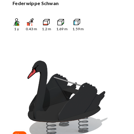
Federwippe Schwan
1
y
0.43
m
1.2
m
1.69
m
1.59
m