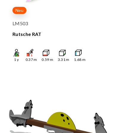
Neu
LM503
Rutsche RAT
1
y
0.37
m
0.59
m
3.31
m
1.68
m