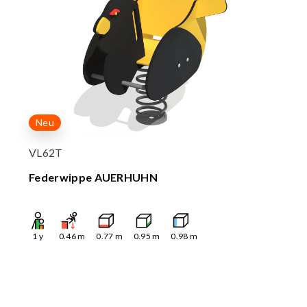
Neu
VL62T
Federwippe AUERHUHN
1
y
0.46
m
0.77
m
0.95
m
0.98
m