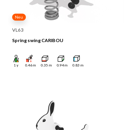
Neu
VL63
Spring swing CARIBOU
1
y
0.46
m
0.35
m
0.94
m
0.83
m