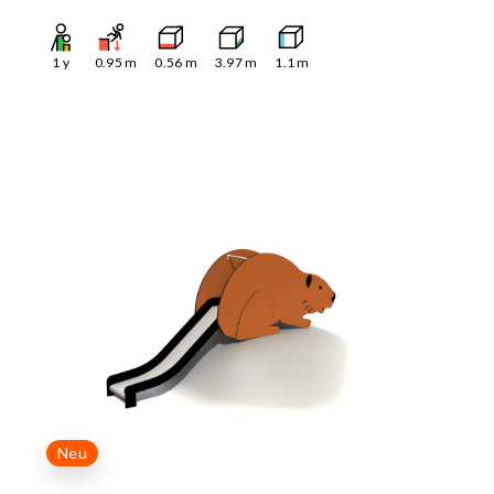
1
y
0.95
m
0.56
m
3.97
m
1.1
m
Neu