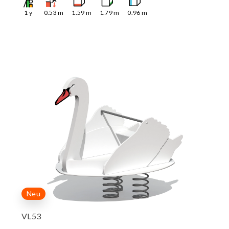
1
y
0.53
m
1.59
m
1.79
m
0.96
m
Neu
VL53