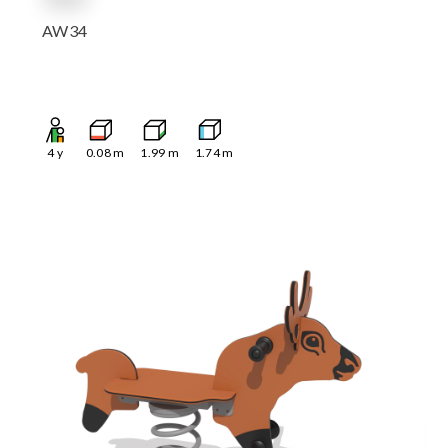
AW34
4
y
0.08
m
1.99
m
1.74
m