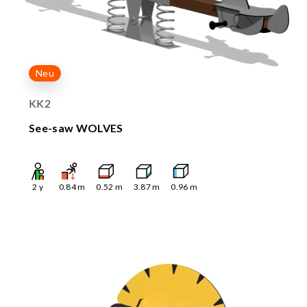
Neu
KK2
See-saw WOLVES
2
y
0.84
m
0.52
m
3.87
m
0.96
m