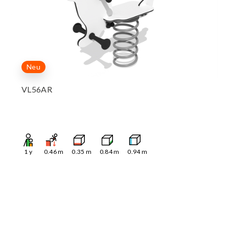
Neu
VL56AR
1
y
0.46
m
0.35
m
0.84
m
0.94
m