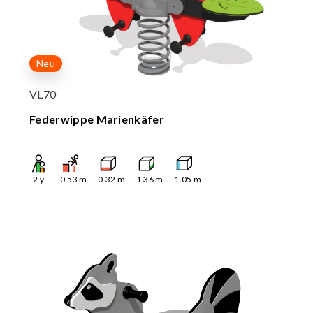
Neu
VL70
Federwippe Marienkäfer
2
y
0.53
m
0.32
m
1.36
m
1.05
m