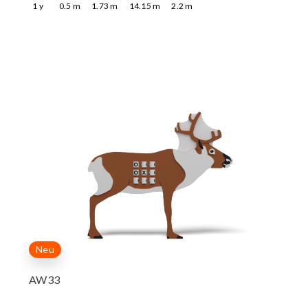
1
y
0.5
m
1.73
m
14.15
m
2.2
m
Neu
AW33