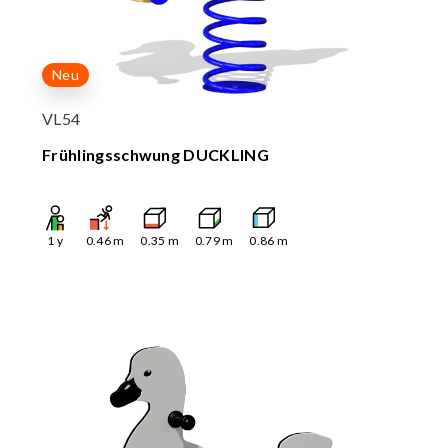
Neu
VL54
Frühlingsschwung DUCKLING
1
y
0.46
m
0.35
m
0.79
m
0.86
m