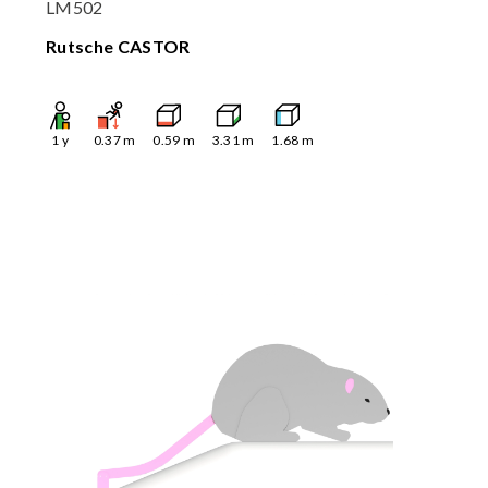
LM502
Rutsche CASTOR
1
y
0.37
m
0.59
m
3.31
m
1.68
m