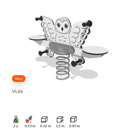
Neu
VL66
2
y
0.53
m
0.32
m
1.3
m
0.87
m