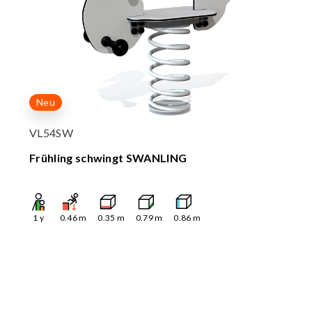
Neu
VL54SW
Frühling schwingt SWANLING
1
y
0.46
m
0.35
m
0.79
m
0.86
m