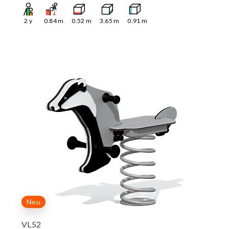
2
y
0.84
m
0.52
m
3.65
m
0.91
m
Neu
VL52