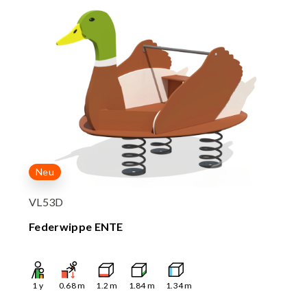
Neu
VL53D
Federwippe ENTE
1
y
0.68
m
1.2
m
1.84
m
1.34
m