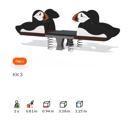
Neu
KK3
2
y
0.81
m
0.94
m
3.38
m
1.25
m