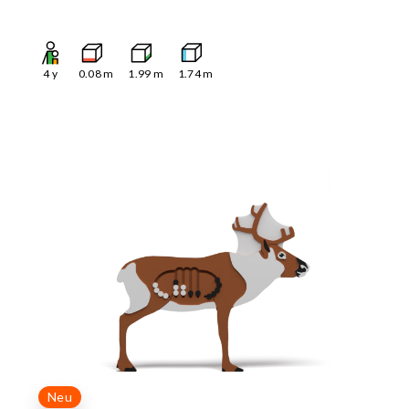
4
y
0.08
m
1.99
m
1.74
m
Neu