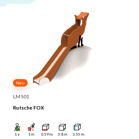
Neu
LM501
Rutsche FOX
1
y
1
m
0.59
m
3.8
m
3.55
m