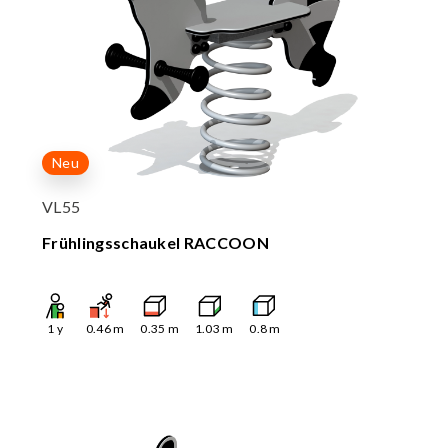
Neu
VL55
Frühlingsschaukel RACCOON
1
y
0.46
m
0.35
m
1.03
m
0.8
m