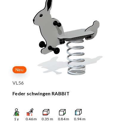
Neu
VL56
Feder schwingen RABBIT
1
y
0.46
m
0.35
m
0.84
m
0.94
m