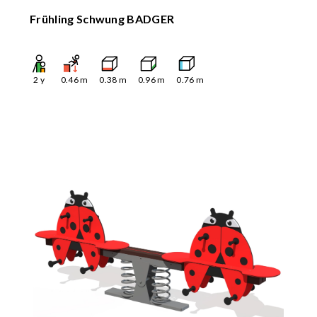
Frühling Schwung BADGER
2
y
0.46
m
0.38
m
0.96
m
0.76
m