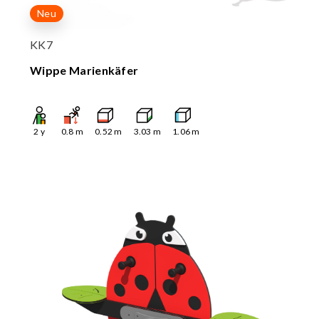
Neu
KK7
Wippe Marienkäfer
2
y
0.8
m
0.52
m
3.03
m
1.06
m