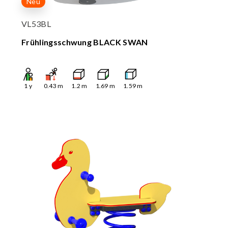
Neu
VL53BL
Frühlingsschwung BLACK SWAN
1
y
0.43
m
1.2
m
1.69
m
1.59
m