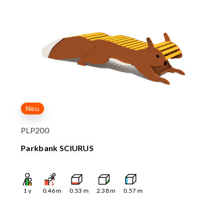
Neu
PLP200
Parkbank SCIURUS
1
y
0.46
m
0.53
m
2.38
m
0.57
m