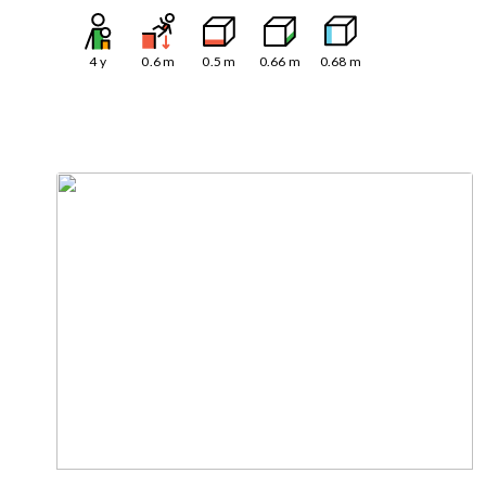
4
y
0.6
m
0.5
m
0.66
m
0.68
m