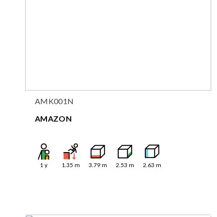
AMK001N
AMAZON
1
y
1.35
m
3.79
m
2.53
m
2.63
m