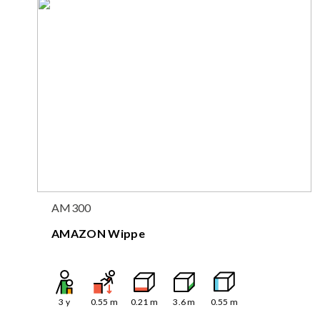
AM300
AMAZON Wippe
3
y
0.55
m
0.21
m
3.6
m
0.55
m