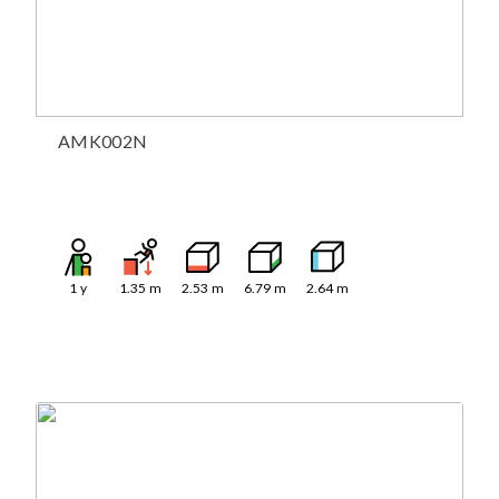
AMK002N
1
y
1.35
m
2.53
m
6.79
m
2.64
m