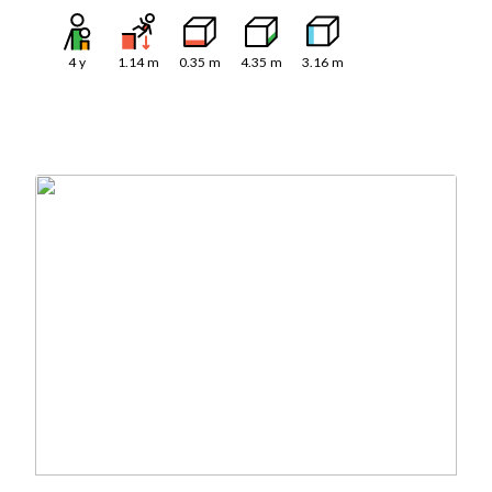
4
y
1.14
m
0.35
m
4.35
m
3.16
m