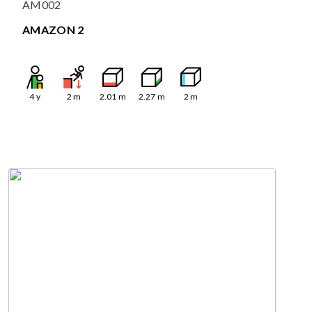
AM002
AMAZON 2
4
y
2
m
2.01
m
2.27
m
2
m