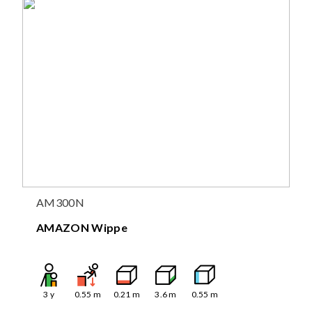
AM300N
AMAZON Wippe
3
y
0.55
m
0.21
m
3.6
m
0.55
m