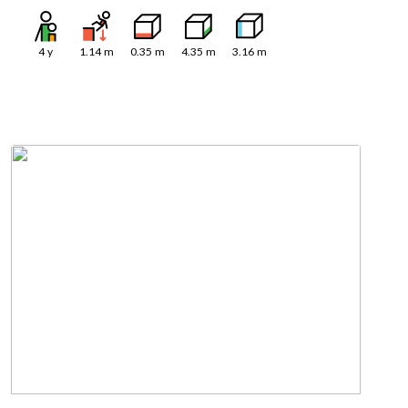
4
y
1.14
m
0.35
m
4.35
m
3.16
m