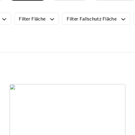
e
ROBINIE
äte und Asphaltspiele
Filter Fläche
Filter Fallschutz Fläche
e Spiele und
SKATEANLAGEN
umente
 und Wissenschaftsprodukte
Alle Produkte anzeigen
ielgeräte
Vorgefertigtes Skatepark-Desi
Minirampen
Einzelne Skatepark Elemente
PLAZA Skatepark
MONO-Skateparks
Mobile Skatepark-Elemente