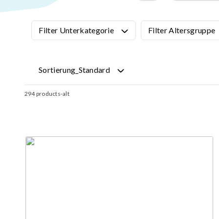
Kletternetz
3D Spielger
Filter Unterkategorie
Filter Altersgruppe
Pädagogisch
Filter
Sortierung_Standard
Musikinstr
Interaktive
Sortierung_Standard
Inklusive Sp
294
products-alt