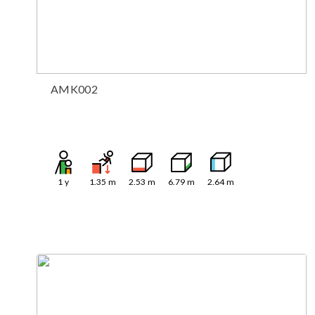
AMK002
1
y
1.35
m
2.53
m
6.79
m
2.64
m