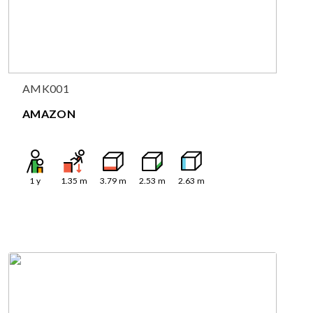
AMK001
AMAZON
1
y
1.35
m
3.79
m
2.53
m
2.63
m