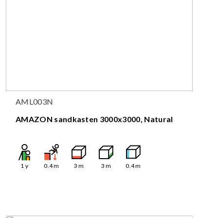
AML003N
AMAZON sandkasten 3000x3000, Natural
1
y
0.4
m
3
m
3
m
0.4
m