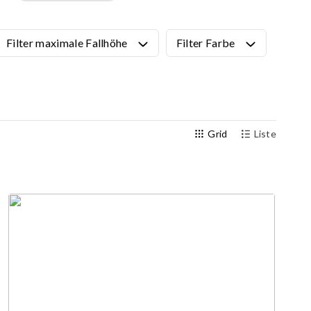
Alle Produkte anzeigen
NINJA-Parcours
NEU!
Filter maximale Fallhöhe
Filter Farbe
PARKOUR
NEU!
URBAN Serie
NEU!
Sportgeräte
Bewegungsstationen
gn
Calisthenics
Grid
Liste
Outdoor-Fitnessgeräte (Edelstahl)
Multisportfelder
Teqball-Tisch
Bewegungsgeräte für Senioren