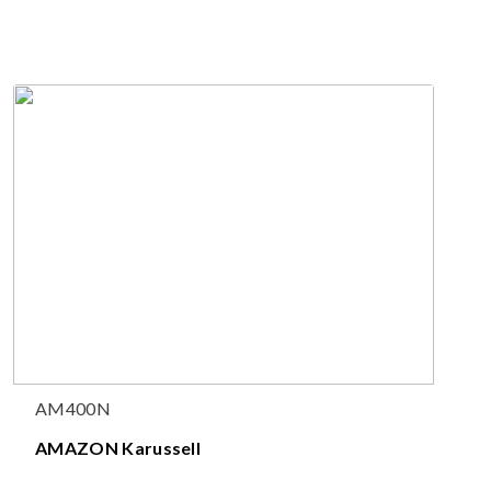
AM400N
AMAZON Karussell