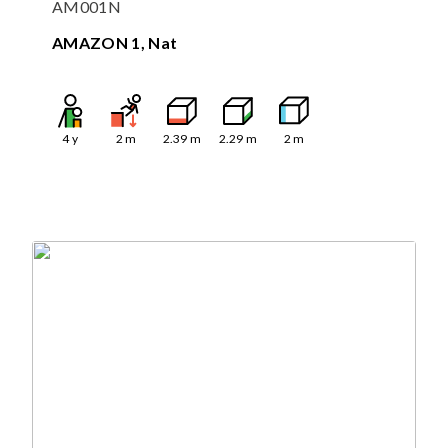
AM001N
AMAZON 1, Nat
4
y
2
m
2.39
m
2.29
m
2
m