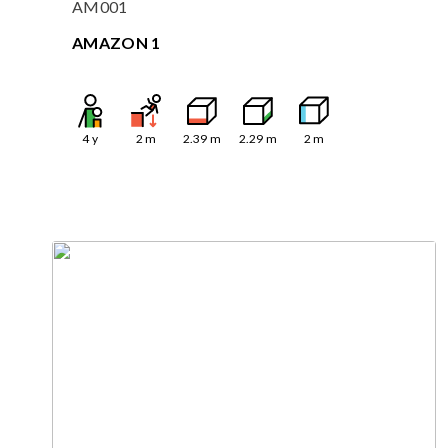
AM001
AMAZON 1
4
y
2
m
2.39
m
2.29
m
2
m