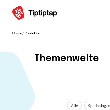
Home
/
Produkte
SPIEL
Alle Produ
Spielkombi
Themenwelte
Klettergerä
Schaukeln
Wippen und
Spielhäuser 
Thematische
Karusselle
Sand - und 
Alle
Spielanlage
Balance- un