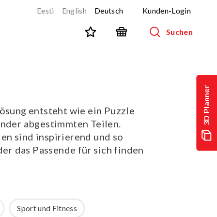
Eesti
English
Deutsch
Kunden-Login
Suchen
STADTMÖBLIERUNG
Alle Produkte anzeigen
3D Planner
Aussenmobiliar für Kinder
Lösung entsteht wie ein Puzzle
Parkbänke
ander abgestimmten Teilen.
Abfallbehälter
n sind inspirierend und so
Fahrradständer
eder das Passende für sich finden
Zäune
Geräte für Hundeparks (Agility)
SPORT UND FITNESS
Sport und Fitness