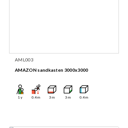
AML003
AMAZON sandkasten 3000x3000
1
y
0.4
m
3
m
3
m
0.4
m