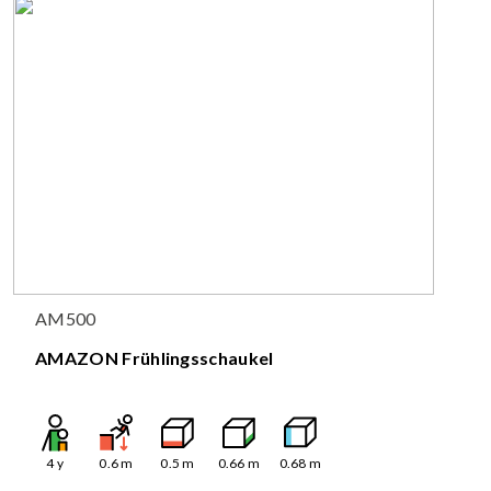
AM500
AMAZON Frühlingsschaukel
4
y
0.6
m
0.5
m
0.66
m
0.68
m