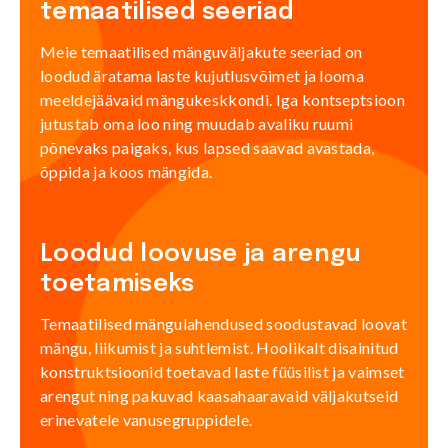
temaatilised seeriad
Meie temaatilised mänguväljakute seeriad on
loodud äratama laste kujutlusvõimet ja looma
meeldejäävaid mängukeskkondi. Iga kontseptsioon
jutustab oma loo ning muudab avaliku ruumi
põnevaks paigaks, kus lapsed saavad avastada,
õppida ja koos mängida.
Loodud loovuse ja arengu
toetamiseks
Temaatilised mängulahendused soodustavad loovat
mängu, liikumist ja suhtlemist. Hoolikalt disainitud
konstruktsioonid toetavad laste füüsilist ja vaimset
arengut ning pakuvad kaasahaaravaid väljakutseid
erinevatele vanusegruppidele.