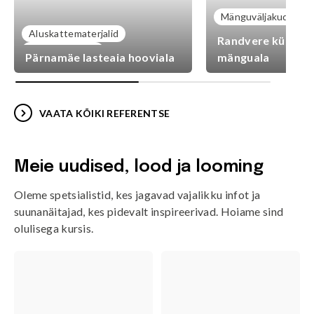
Mänguväljakud
Aluskattematerjalid
Randvere külaplat
Mänguväljakud
Pärnamäe lasteaia hooviala
mänguala
VAATA KÕIKI REFERENTSE
Meie uudised, lood ja looming
Oleme spetsialistid, kes jagavad vajalikku infot ja
suunanäitajad, kes pidevalt inspireerivad. Hoiame sind
olulisega kursis.