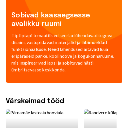
Sobivad kaasaegsesse
avalikku ruumi
Tiptiptapi temaatilised seeriad ühendavad tugeva
disaini, vastupidavad materjalid ja läbimõeldud
funktsionaalsuse. Need lahendused aitavad luua
eripäraseid parke, koolihoove ja kogukonnaruume,
mis inspireerivad lapsi ja sobituvad hästi
ümbritsevasse keskkonda.
Värskeimad tööd