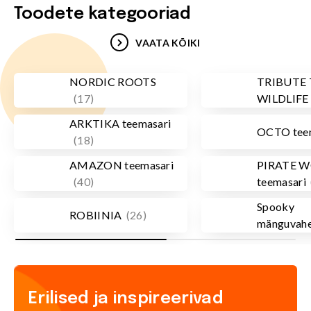
Toodete kategooriad
VAATA KÕIKI
NORDIC ROOTS
TRIBUTE
(
17
)
WILDLIFE
ARKTIKA teemasari
OCTO tee
(
18
)
AMAZON teemasari
PIRATE 
(
40
)
teemasari
Spooky
ROBIINIA
(
26
)
mänguvah
Erilised ja inspireerivad