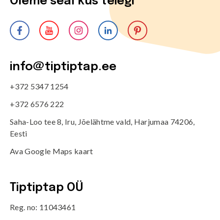
Oleme seal kus teiegi
info@tiptiptap.ee
+372 5347 1254
+372 6576 222
Saha-Loo tee 8, Iru, Jõelähtme vald, Harjumaa 74206,
Eesti
Ava Google Maps kaart
Tiptiptap OÜ
Reg. no: 11043461