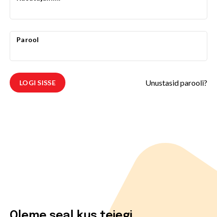
Parool
Unustasid parooli?
LOGI SISSE
Oleme seal kus teiegi