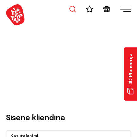
3D Planeerija
Sisene kliendina
Kasutajanimi