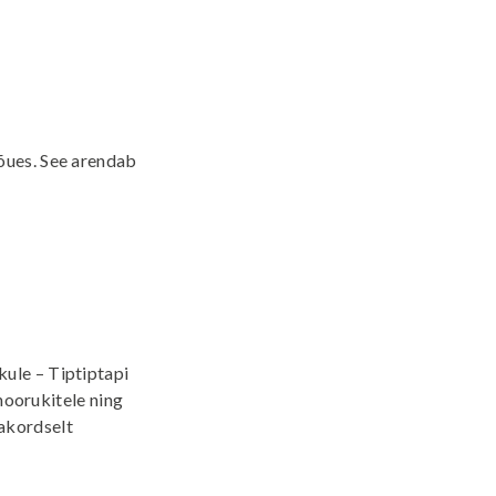
õues. See arendab
ule – Tiptiptapi
 noorukitele ning
akordselt