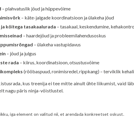
d
– plahvatuslik jõud ja hüppevõime
onimisvõrk
– käte-jalgade koordinatsioon ja ülakeha jõud
 ja köitega tasakaalurada
– tasakaal, keskendumine, kehakontro
imisseinad
– haardejõud ja probleemilahendusoskus
 rippumisrõngad
– ülakeha vastupidavus
ein
– jõud ja julgus
ste rada
– kiirus, koordinatsioon, otsustusvõime
dikompleks
(rööbaspuud, ronimisredel, rippkang) – terviklik kehal
tusrada, kus treenija ei tee mitte ainult ühte liikumist, vaid lä
lt nagu päris ninja-võistlustel.
slikku, iga element on valitud nii, et arendada konkreetset oskust.