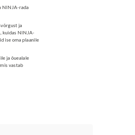
on NINJA-rada
svõrgust ja
a, kuidas NINJA-
d ise oma plaanile
le ja õuealale
 mis vastab