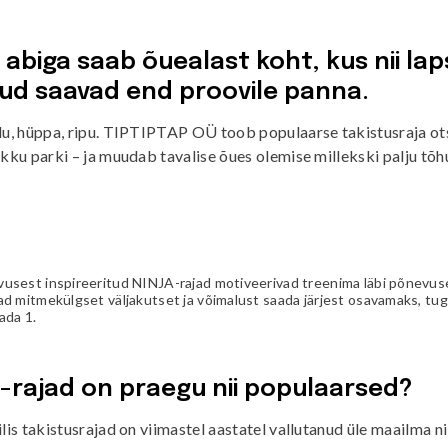
VÄLIMÖÖBEL
Kõik tooted
guvahendid
 abiga saab õuealast koht, kus nii lap
Linnaruumi tooted
ud saavad end proovile panna.
Laste lauad ja pingid
ATTEMATERJALID
u, hüppa, ripu.
TIPTIPTAP OÜ
toob populaarse takistusraja ot
Pargipingid
ikku parki – ja muudab tavalise õues olemise millekski palju tõ
Prügikastid
d
Jalgrattahoidjad
aluskate
Aiad
d
Koerteväljaku tooted (Agility)
s
uru turvaaluskate
vusest inspireeritud NINJA-rajad motiveerivad treenima läbi põnev
d mitmekülgset väljakutset ja võimalust saada järjest osavamaks, tug
rukärg
ada 1.
pave kivikatend
-rajad on praegu nii populaarsed?
ilis takistusrajad on viimastel aastatel vallutanud üle maailma n