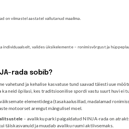
ajad on viimastel aastatel vallutanud maailma.
a individuaalselt, valides üksikelemente – ronimisvõrgust ja hüppepl
NJA-rada sobib?
vne vahetund ja kehalise kasvatuse tund saavad täiesti uue mõ
ka neid õpilasi, kes traditsioonilise spordi vastu suurt huvi ei t
väiksemate elementidega (tasakaalusillad, madalamad ronimiss
laste motoorset arengut mängulisel moel.
litsustele
– avalikku parki paigaldatud NINJA-rada on atrakt
i kui täiskasvanuid ja muudab avaliku ruumi aktiivsemaks.