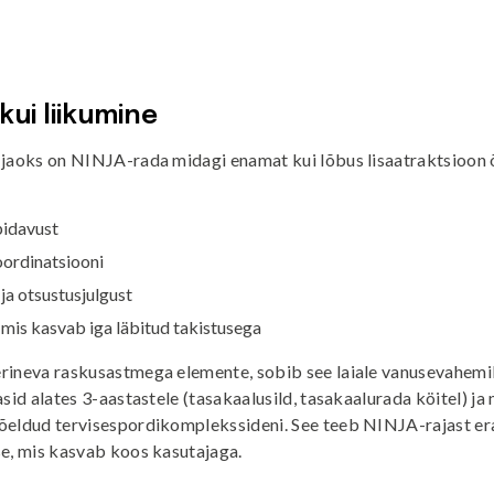
i
ui liikumine
 jaoks on NINJA-rada midagi enamat kui lõbus lisaatraktsioon 
pidavust
oordinatsiooni
 ja otsustusjulgust
 mis kasvab iga läbitud takistusega
rineva raskusastmega elemente, sobib see laiale vanusevahemik
asid alates 3-aastastele (tasakaalusild, tasakaalurada köitel) ja
õeldud tervisespordikomplekssideni. See teeb NINJA-rajast er
se, mis kasvab koos kasutajaga.