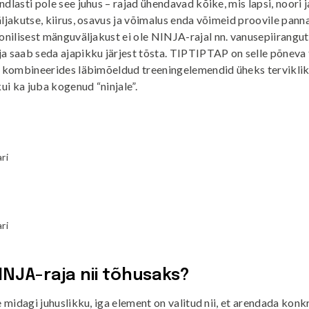
ndlasti pole see juhus – rajad ühendavad kõike, mis lapsi, noori 
äljakutse, kiirus, osavus ja võimalus enda võimeid proovile panna
oonilisest mänguväljakust ei ole
NINJA-rajal
nn. vanusepiirangut 
a saab seda ajapikku järjest tõsta. TIPTIPTAP on selle põneva
i, kombineerides läbimõeldud treeningelemendid üheks terviklik
kui ka juba kogenud “ninjale”.
ri
ri
INJA-raja nii tõhusaks?
le midagi juhuslikku, iga element on valitud nii, et arendada konk