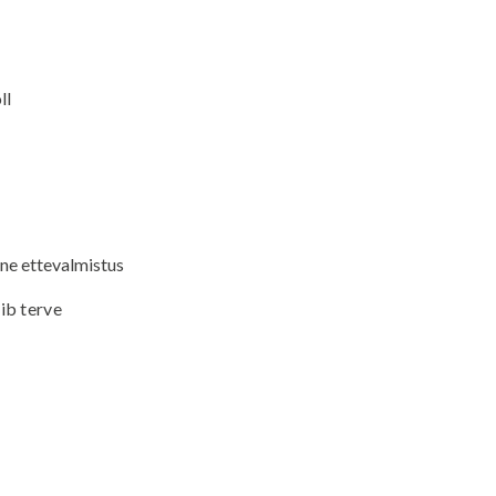
ll
ine ettevalmistus
bib terve