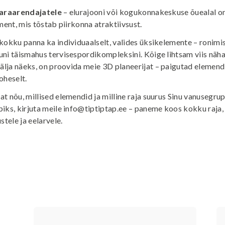
varaarendajatele
– elurajooni või kogukonnakeskuse õuealal 
ement, mis tõstab piirkonna atraktiivsust.
kokku panna ka individuaalselt, valides üksikelemente – ronimi
uni täismahus tervisespordikompleksini. Kõige lihtsam viis näh
välja näeks, on proovida meie
3D planeerijat
– paigutad elemendi
oheselt.
t nõu, millised elemendid ja milline raja suurus Sinu vanusegrupi
iks, kirjuta meile
info@tiptiptap.ee
– paneme koos kokku raja,
stele ja eelarvele.