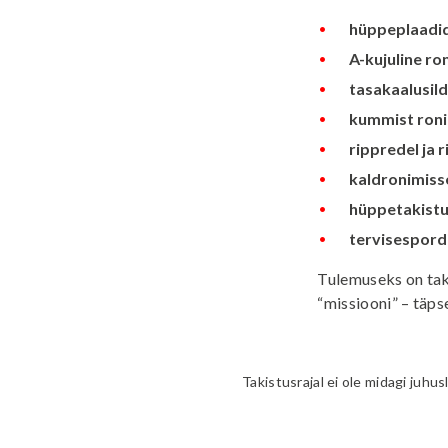
hüppeplaadi
A-kujuline r
tasakaalusild
kummist ron
rippredel ja
kaldronimiss
hüppetakistu
tervisespor
Tulemuseks on takis
“missiooni” – täpse
Takistusrajal ei ole midagi juhu