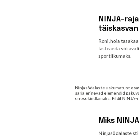
Kiiged
ROBIINIA
Vedru- ja kaalukiiged
Spooky män
NINJA-raja
Mängumajad ja varjualused
täiskasvan
Rollimängud
ALUSK
Roni, hoia tasakaal
Karussellid
lasteaeda või aval
Kõik toote
Liiva- ja veemängud
sportlikumaks.
EPDM turva
Tasakaalu- ja tervisespordivahendid
Kummimati
Võrkatraktsioonid ja välibatuudid
Kummimult
3D Kummiloomad & Asfaldimängud
Kunstm
Õuesõpe ja muusikamängud
UUS!
Ninjasõdalaste uskumatust osa
sarja erinevad elemendid pakuva
Kummist mu
Interaktiivsed - ja teadustooted
enesekindlamaks. Pildil NINJA-r
Erivajadustega lastele
Elasto
UUS!
Miks NINJA
Ninjasõdalaste sti