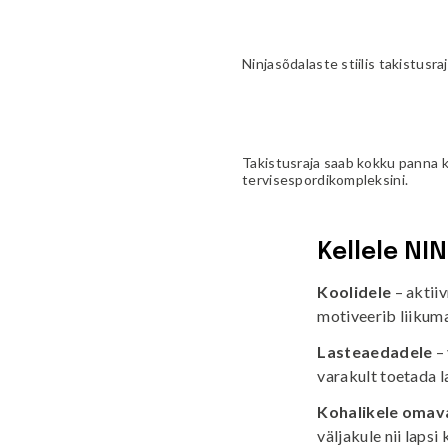
Ninjasõdalaste stiilis takistusr
Takistusraja saab kokku panna k
tervisespordikompleksini.
Kellele NI
Koolidele
– aktii
motiveerib liikuma 
Lasteaedadele
– 
varakult toetada 
Kohalikele omava
väljakule nii laps