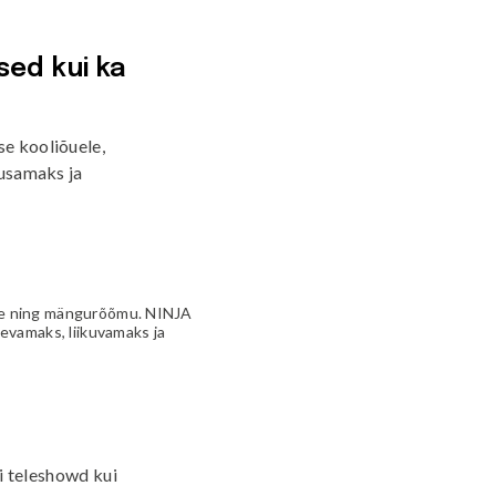
Välijõusaal
Seenioritele
sed kui ka
se kooliõuele,
husamaks ja
use ning mängurõõmu. NINJA
evamaks, liikuvamaks ja
ii teleshowd kui