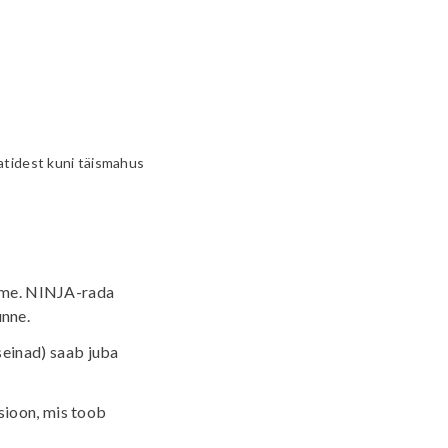
aatidest kuni täismahus
õtme. NINJA-rada
unne.
einad) saab juba
sioon, mis toob