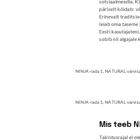
sotsiaalmeedia. Ki
päriselt köidab: v
Erinevalt traditsi
leiab oma taseme j
Eesti kasutajaten
sobib nii algajale 
NINJA-rada 1, NATURAL värvisa
NINJA-rada 1, NATURAL värvisa
Mis teeb N
Takistusrajal ei o