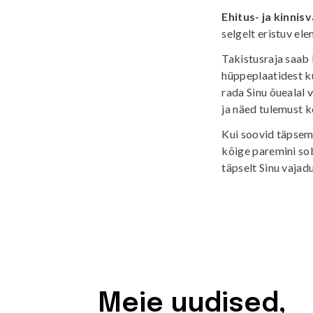
Ehitus- ja kinnis
selgelt eristuv el
Takistusraja saab 
hüppeplaatidest k
rada Sinu õuealal 
ja näed tulemust k
Kui soovid täpsema
kõige paremini sob
täpselt Sinu vajadu
Meie uudised,