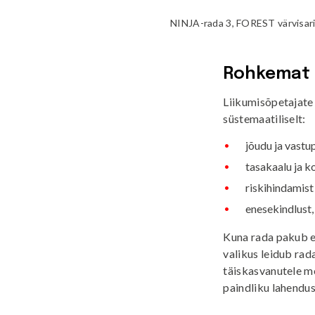
NINJA-rada 3, FOREST värvisar
Rohkemat k
Liikumisõpetajate
süstemaatiliselt:
jõudu ja vastu
tasakaalu ja k
riskihindamist
enesekindlust,
Kuna rada pakub e
valikus leidub rad
täiskasvanutele m
paindliku lahendu