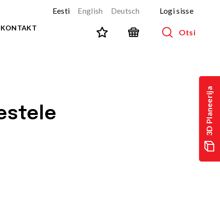
Eesti
English
Deutsch
Logi sisse
KONTAKT
Otsi
SPORT JA FITNESS
Kõik tooted
3D Planeerija
NINJA-rada
UUS!
estele
PARKUUR
UUS!
URBAN sari
UUS!
Spordivahendid
Välitreeningvahendid
d
Tänavatreening
)
Roostevaba välijõusaal
Multifunktsionaalsed väljakud
TEQ mängulauad