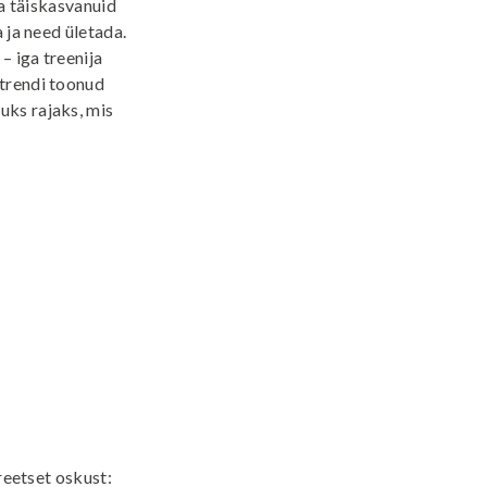
ja täiskasvanuid
 ja need ületada.
– iga treenija
 trendi toonud
uks rajaks, mis
reetset oskust: