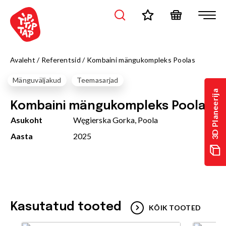
Avaleht
/
Referentsid
/
Kombaini mängukompleks Poolas
Mänguväljakud
Teemasarjad
3D Planeerija
Kombaini mängukompleks Poolas
Asukoht
Węgierska Gorka, Poola
Aasta
2025
Kasutatud tooted
KÕIK TOOTED