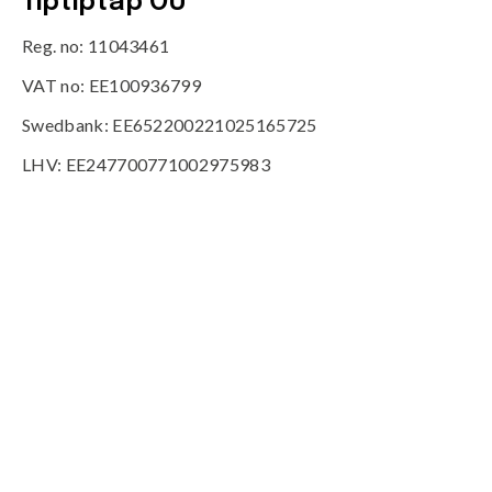
Tiptiptap OÜ
Reg. no: 11043461
VAT no: EE100936799
Swedbank: EE652200221025165725
LHV: EE247700771002975983