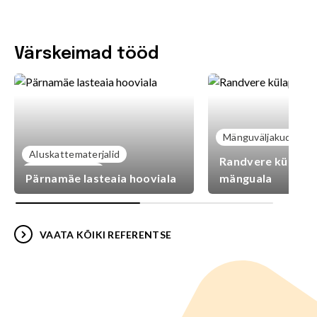
Värskeimad tööd
Mänguväljakud
Aluskattematerjalid
Randvere külaplat
Mänguväljakud
Pärnamäe lasteaia hooviala
mänguala
VAATA KÕIKI REFERENTSE