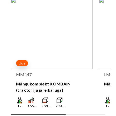
Uus
MM147
LM01
Mängukomplekt KOMBAIN
Mäng
(traktori ja järelkäruga)
1
a
1.55
m
5.93
m
7.74
m
1
a