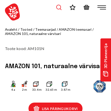
Avaleht
/
Tooted
/
Teemasarjad
/
AMAZON teemasari
/
AMAZON 101, naturaalne värvisari
3D Planeerija
Toote kood
:
AM101N
AMAZON 101, naturaalne värvisari
4
a
2
m
33.4
m
32.65
m
3.87
m
LISA PÄRINGUKORVI