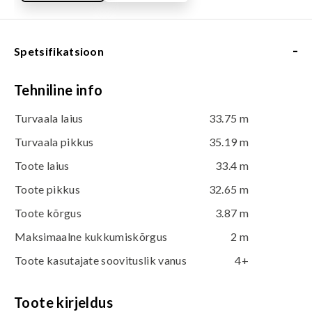
-
Spetsifikatsioon
Tehniline info
Turvaala laius
33.75 m
Turvaala pikkus
35.19 m
Toote laius
33.4 m
Toote pikkus
32.65 m
Toote kõrgus
3.87 m
Maksimaalne kukkumiskõrgus
2 m
Toote kasutajate soovituslik vanus
4+
Toote kirjeldus