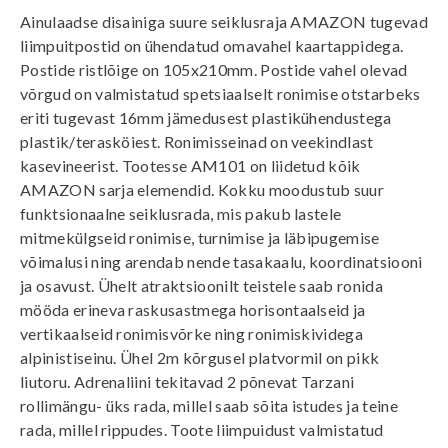
Ainulaadse disainiga suure seiklusraja AMAZON tugevad
liimpuitpostid on ühendatud omavahel kaartappidega.
Postide ristlõige on 105x210mm. Postide vahel olevad
võrgud on valmistatud spetsiaalselt ronimise otstarbeks
eriti tugevast 16mm jämedusest plastikühendustega
plastik/terasköiest. Ronimisseinad on veekindlast
kasevineerist. Tootesse AM101 on liidetud kõik
AMAZON sarja elemendid. Kokku moodustub suur
funktsionaalne seiklusrada, mis pakub lastele
mitmekülgseid ronimise, turnimise ja läbipugemise
võimalusi ning arendab nende tasakaalu, koordinatsiooni
ja osavust. Ühelt atraktsioonilt teistele saab ronida
mööda erineva raskusastmega horisontaalseid ja
vertikaalseid ronimisvõrke ning ronimiskividega
alpinistiseinu. Ühel 2m kõrgusel platvormil on pikk
liutoru. Adrenaliini tekitavad 2 põnevat Tarzani
rollimängu- üks rada, millel saab sõita istudes ja teine
rada, millel rippudes. Toote liimpuidust valmistatud