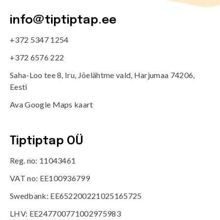
info@tiptiptap.ee
+372 5347 1254
+372 6576 222
Saha-Loo tee 8, Iru, Jõelähtme vald, Harjumaa 74206,
Eesti
Ava Google Maps kaart
Tiptiptap OÜ
Reg. no: 11043461
VAT no: EE100936799
Swedbank: EE652200221025165725
LHV: EE247700771002975983