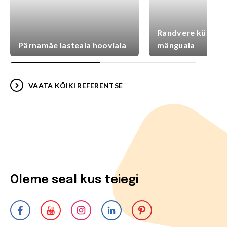
Randvere külaplat
Pärnamäe lasteaia hooviala
mänguala
VAATA KÕIKI REFERENTSE
Oleme seal kus teiegi