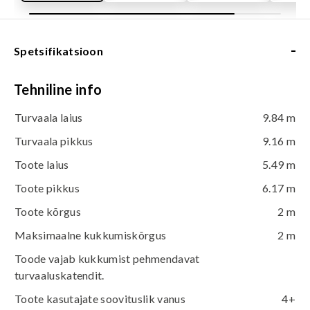
-
Spetsifikatsioon
Tehniline info
Turvaala laius
9.84 m
Turvaala pikkus
9.16 m
Toote laius
5.49 m
Toote pikkus
6.17 m
Toote kõrgus
2 m
Maksimaalne kukkumiskõrgus
2 m
Toode vajab kukkumist pehmendavat
turvaaluskatendit.
Toote kasutajate soovituslik vanus
4+