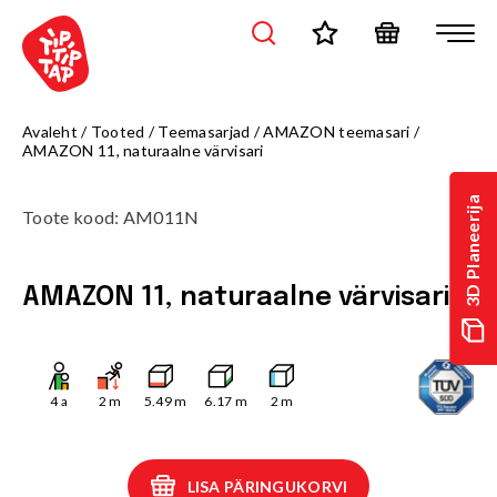
Avaleht
/
Tooted
/
Teemasarjad
/
AMAZON teemasari
/
AMAZON 11, naturaalne värvisari
3D Planeerija
Toote kood
:
AM011N
AMAZON 11, naturaalne värvisari
4
a
2
m
5.49
m
6.17
m
2
m
LISA PÄRINGUKORVI