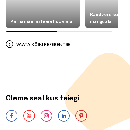
Randvere külaplat
Pärnamäe lasteaia hooviala
mänguala
VAATA KÕIKI REFERENTSE
Oleme seal kus teiegi