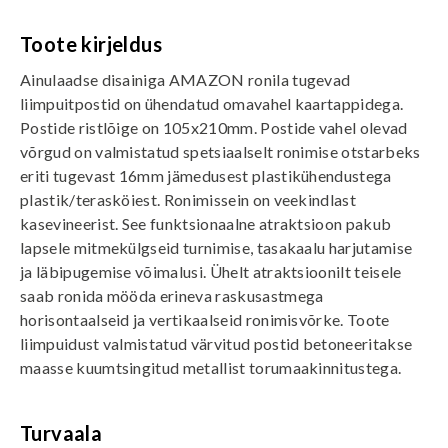
Toote kirjeldus
Ainulaadse disainiga AMAZON ronila tugevad
liimpuitpostid on ühendatud omavahel kaartappidega.
Postide ristlõige on 105x210mm. Postide vahel olevad
võrgud on valmistatud spetsiaalselt ronimise otstarbeks
eriti tugevast 16mm jämedusest plastikühendustega
plastik/terasköiest. Ronimissein on veekindlast
kasevineerist. See funktsionaalne atraktsioon pakub
lapsele mitmekülgseid turnimise, tasakaalu harjutamise
ja läbipugemise võimalusi. Ühelt atraktsioonilt teisele
saab ronida mööda erineva raskusastmega
horisontaalseid ja vertikaalseid ronimisvõrke. Toote
liimpuidust valmistatud värvitud postid betoneeritakse
maasse kuumtsingitud metallist torumaakinnitustega.
Turvaala