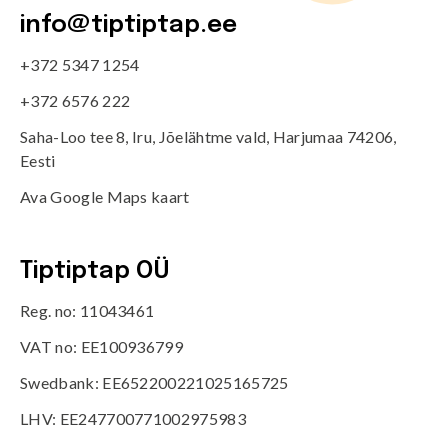
info@tiptiptap.ee
+372 5347 1254
+372 6576 222
Saha-Loo tee 8, Iru, Jõelähtme vald, Harjumaa 74206,
Eesti
Ava Google Maps kaart
Tiptiptap OÜ
Reg. no: 11043461
VAT no: EE100936799
Swedbank: EE652200221025165725
LHV: EE247700771002975983