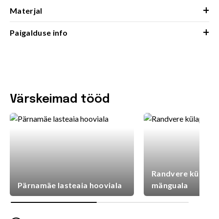
+
Materjal
+
Paigalduse info
Värskeimad tööd
Randvere külaplat
Pärnamäe lasteaia hooviala
mänguala