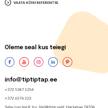
VAATA KÕIKI REFERENTSE
Oleme seal kus teiegi
info@tiptiptap.ee
+372 5347 1254
+372 6576 222
Saha-Loo tee 8, Iru, Jõelähtme vald, Harjumaa 74206,