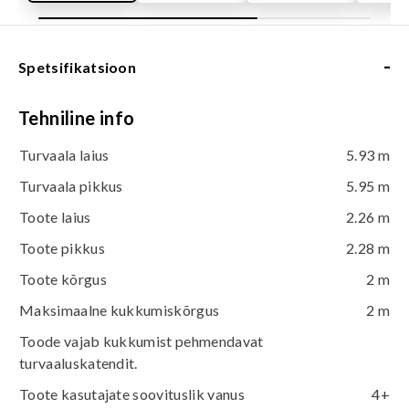
-
Spetsifikatsioon
Tehniline info
Turvaala laius
5.93 m
Turvaala pikkus
5.95 m
Toote laius
2.26 m
Toote pikkus
2.28 m
Toote kõrgus
2 m
Maksimaalne kukkumiskõrgus
2 m
Toode vajab kukkumist pehmendavat
turvaaluskatendit.
Toote kasutajate soovituslik vanus
4+