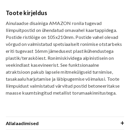
Toote kirjeldus
Ainulaadse disainiga AMAZON ronila tugevad
liimpuitpostid on ühendatud omavahel kaartappidega.
Postide ristlõige on 105x210mm. Postide vahel olevad
võrgud on valmistatud spetsiaalselt ronimise otstarbeks
eriti tugevast 16mm jämedusest plastikühendustega
plastik/terasköiest. Ronimiskividega alpinistisein on
veekindlast kasevineerist. See funktsionaalne
atraktsioon pakub lapsele mitmekülgseid turnimise,
tasakaalu harjutamise ja läbipugemise võimalusi. Toote
liimpuidust valmistatud värvitud postid betoneeritakse
maasse kuumtsingitud metallist torumaakinnitustega.
+
Allalaadimised