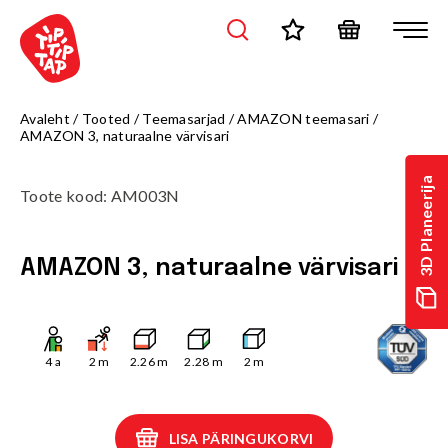
Avaleht
/
Tooted
/
Teemasarjad
/
AMAZON teemasari
/
AMAZON 3, naturaalne värvisari
3D Planeerija
Toote kood
:
AM003N
AMAZON 3, naturaalne värvisari
4
a
2
m
2.26
m
2.28
m
2
m
LISA PÄRINGUKORVI