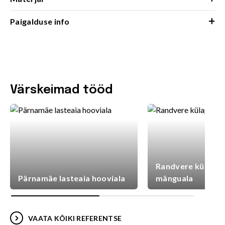
+
Paigalduse info
Värskeimad tööd
Randvere külaplat
Pärnamäe lasteaia hooviala
mänguala
VAATA KÕIKI REFERENTSE