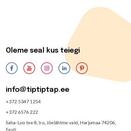
Oleme seal kus teiegi
info@tiptiptap.ee
+372 5347 1254
+372 6576 222
Saha-Loo tee 8, Iru, Jõelähtme vald, Harjumaa 74206,
Eesti