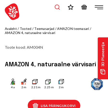
Avaleht
/
Tooted
/
Teemasarjad
/
AMAZON teemasari
/
AMAZON 4, naturaalne värvisari
3D Planeerija
Toote kood
:
AM004N
AMAZON 4, naturaalne värvisari
4
a
2
m
2.21
m
2.25
m
2
m
LISA PÄRINGUKORVI