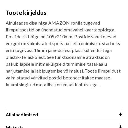
Toote kirjeldus
Ainulaadse disainiga AMAZON ronila tugevad
liimpuitpostid on ühendatud omavahel kaartappidega.
Postide ristlõige on 105x210mm. Postide vahel olevad
võrgud on valmistatud spetsiaalselt ronimise otstarbeks
eriti tugevast 16mm jämedusest plastikühendustega
plastik/terasköiest. See funktsionaalne atraktsioon
pakub lapsele mitmekülgseid turnimise, tasakaalu
harjutamise ja läbipugemise võimalusi. Toote liimpuidust
valmistatud värvitud postid betoneeritakse maasse
kuumtsingitud metallist torumaakinnitustega.
+
Allalaadimised
+
Materjal