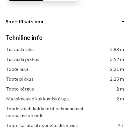
-
Spetsifikatsioon
Tehniline info
Turvaala laius
5.88 m
Turvaala pikkus
5.92 m
Toote laius
2.21 m
Toote pikkus
2.25 m
Toote kõrgus
2 m
Maksimaalne kukkumiskõrgus
2 m
Toode vajab kukkumist pehmendavat
turvaaluskatendit.
Toote kasutajate soovituslik vanus
4+