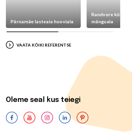
Randvere külaplat
Pärnamäe lasteaia hooviala
mänguala
VAATA KÕIKI REFERENTSE
Oleme seal kus teiegi