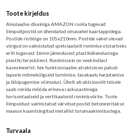
Toote kirjeldus
Ainulaadse disainiga AMAZON ronila tugevad
liimpuitpostid on ühendatud omavahel kaartappidega.
Postide ristlõige on 105x210mm. Postide vahel olevad
võrgud on valmistatud spetsiaalselt ronimise otstarbeks
eriti tugevast 16mm jämedusest plastikühendustega
plastik/terasköiest. Ronimissein on veekindlast
kasevineerist. See funktsionaalne atraktsioon pakub
lapsele mitmekülgseid turnimise, tasakaalu harjutamise
ja läbipugemise võimalusi. Ühelt atraktsioonilt teisele
saab ronida mööda erineva raskusastmega
horisontaalseid ja vertikaalseid ronimisvõrke. Toote
liimpuidust valmistatud värvitud postid betoneeritakse
maasse kuumtsingitud metallist torumaakinnitustega.
Turvaala