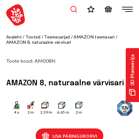
Avaleht
/
Tooted
/
Teemasarjad
/
AMAZON teemasari
/
AMAZON 8, naturaalne värvisari
3D Planeerija
Toote kood
:
AM008N
AMAZON 8, naturaalne värvisari
4
a
2
m
2.39
m
6.65
m
2
m
LISA PÄRINGUKORVI