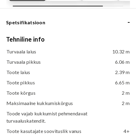
-
Spetsifikatsioon
Tehniline info
Turvaala laius
10.32 m
Turvaala pikkus
6.06 m
Toote laius
2.39 m
Toote pikkus
6.65 m
Toote kõrgus
2 m
Maksimaalne kukkumiskõrgus
2 m
Toode vajab kukkumist pehmendavat
turvaaluskatendit.
Toote kasutajate soovituslik vanus
4+