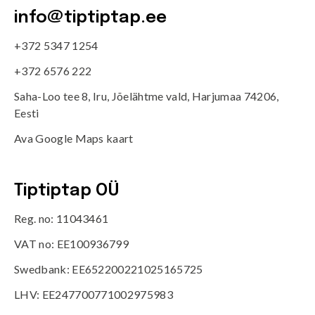
info@tiptiptap.ee
+372 5347 1254
+372 6576 222
Saha-Loo tee 8, Iru, Jõelähtme vald, Harjumaa 74206,
Eesti
Ava Google Maps kaart
Tiptiptap OÜ
Reg. no: 11043461
VAT no: EE100936799
Swedbank: EE652200221025165725
LHV: EE247700771002975983