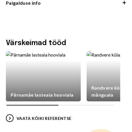
+
Paigalduse info
Värskeimad tööd
Randvere külaplat
Pärnamäe lasteaia hooviala
mänguala
VAATA KÕIKI REFERENTSE