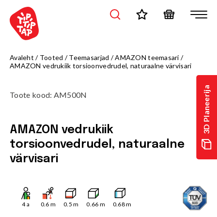
Avaleht
/
Tooted
/
Teemasarjad
/
AMAZON teemasari
/
AMAZON vedrukiik torsioonvedrudel, naturaalne värvisari
3D Planeerija
Toote kood
:
AM500N
AMAZON vedrukiik
torsioonvedrudel, naturaalne
värvisari
4
a
0.6
m
0.5
m
0.66
m
0.68
m