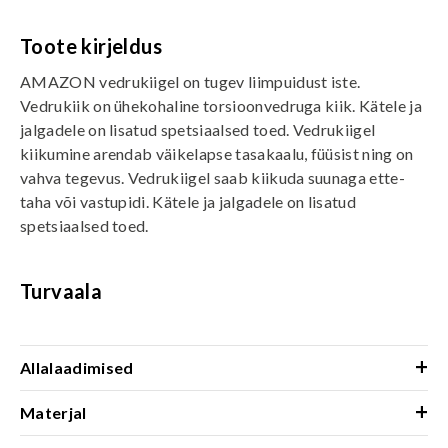
Toote kirjeldus
AMAZON vedrukiigel on tugev liimpuidust iste.
Vedrukiik on ühekohaline torsioonvedruga kiik. Kätele ja
jalgadele on lisatud spetsiaalsed toed. Vedrukiigel
kiikumine arendab väikelapse tasakaalu, füüsist ning on
vahva tegevus. Vedrukiigel saab kiikuda suunaga ette-
taha või vastupidi. Kätele ja jalgadele on lisatud
spetsiaalsed toed.
Turvaala
+
Allalaadimised
+
Materjal