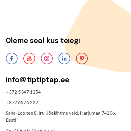
Oleme seal kus teiegi
info@tiptiptap.ee
+372 5347 1254
+372 6576 222
Saha-Loo tee 8, Iru, Jõelähtme vald, Harjumaa 74206,
Eesti
Ava Google Maps kaart