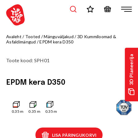
Avaleht
/
Tooted
/
Mänguväljakud
/
3D Kummiloomad &
Asfaldimängud
/
EPDM kera D350
3D Planeerija
Toote kood
:
SPH01
EPDM kera D350
0.35
m
0.35
m
0.35
m
LISA PÄRINGUKORVI