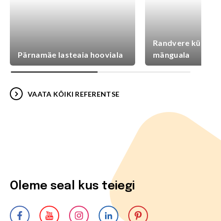
Randvere külaplat
Pärnamäe lasteaia hooviala
mänguala
VAATA KÕIKI REFERENTSE
Oleme seal kus teiegi