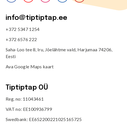
info@tiptiptap.ee
+372 5347 1254
+372 6576 222
Saha-Loo tee 8, Iru, Jõelähtme vald, Harjumaa 74206,
Eesti
Ava Google Maps kaart
Tiptiptap OÜ
Reg. no: 11043461
VAT no: EE100936799
Swedbank: EE652200221025165725