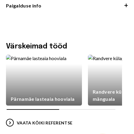
+
Paigalduse info
Värskeimad tööd
Randvere külaplat
Pärnamäe lasteaia hooviala
mänguala
VAATA KÕIKI REFERENTSE