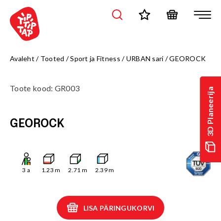
Avaleht
/
Tooted
/
Sport ja Fitness
/
URBAN sari
/
GEOROCK
Toote kood
:
GR003
3D Planeerija
GEOROCK
3
a
1.23
m
2.71
m
2.39
m
LISA PÄRINGUKORVI