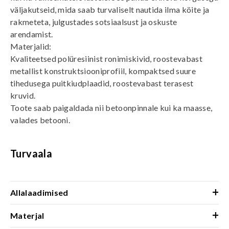
väljakutseid, mida saab turvaliselt nautida ilma köite ja
rakmeteta, julgustades sotsiaalsust ja oskuste
arendamist.
Materjalid:
Kvaliteetsed polüresiinist ronimiskivid, roostevabast
metallist konstruktsiooniprofiil, kompaktsed suure
tihedusega puitkiudplaadid, roostevabast terasest
kruvid.
Toote saab paigaldada nii betoonpinnale kui ka maasse,
valades betooni.
Turvaala
+
Allalaadimised
+
Materjal