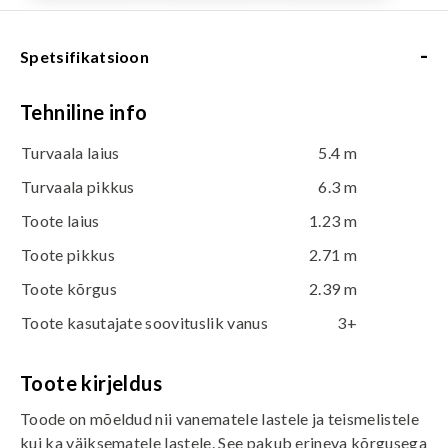
-
Spetsifikatsioon
Tehniline info
Turvaala laius
5.4 m
Turvaala pikkus
6.3 m
Toote laius
1.23 m
Toote pikkus
2.71 m
Toote kõrgus
2.39 m
Toote kasutajate soovituslik vanus
3+
Toote kirjeldus
Toode on mõeldud nii vanematele lastele ja teismelistele
kui ka väiksematele lastele. See pakub erineva kõrgusega