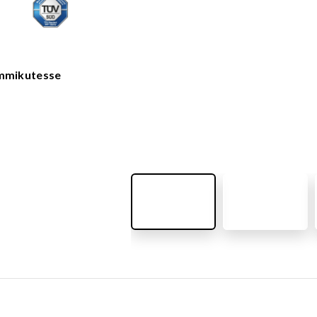
VÄLIMÖÖBEL
Kõik tooted
guvahendid
Linnaruumi tooted
Laste lauad ja pingid
emmikutesse
ATTEMATERJALID
Pargipingid
Prügikastid
d
Jalgrattahoidjad
aluskate
Aiad
d
Koerteväljaku tooted (Agility)
s
uru turvaaluskate
rukärg
pave kivikatend