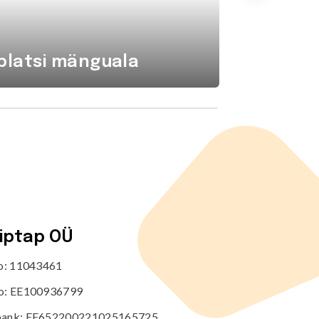
platsi mänguala
Komba
tiptap OÜ
no: 11043461
o: EE100936799
ank: EE652200221025165725