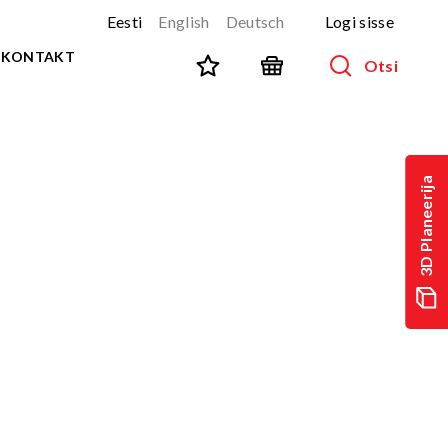
Eesti
English
Deutsch
Logi sisse
KONTAKT
Otsi
SPORT JA FITNESS
Kõik tooted
3D Planeerija
NINJA-rada
UUS!
PARKUUR
UUS!
URBAN sari
UUS!
Spordivahendid
Välitreeningvahendid
d
Tänavatreening
)
Roostevaba välijõusaal
Multifunktsionaalsed väljakud
TEQ mängulauad