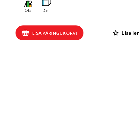
Kiiged
ROBIINIA
14
a
2
m
Vedru- ja kaalukiiged
Spooky män
Mängumajad ja varjualused
Lisa l
LISA PÄRINGUKORVI
Rollimängud
ALUSK
Karussellid
Kõik toote
Liiva- ja veemängud
EPDM turva
Tasakaalu- ja tervisespordivahendid
Kummimati
Võrkatraktsioonid ja välibatuudid
Kummimult
3D Kummiloomad & Asfaldimängud
Kunstm
Õuesõpe ja muusikamängud
UUS!
Kummist mu
Interaktiivsed - ja teadustooted
Erivajadustega lastele
Elasto
UUS!