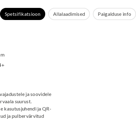
Spetsifikatsioon
Allalaadimised
Paigalduse info
 m
4+
vajadustele ja soovidele
rvaala suurust.
e kasutusjuhendi ja QR-
ud ja pulbervärvitud