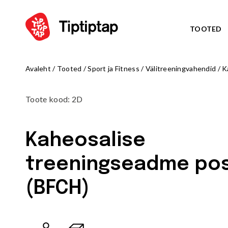
TOOTED
Avaleht
/
Tooted
/
Sport ja Fitness
/
Välitreeningvahendid
/
K
TEEM
Kõik toote
Toote kood
:
2D
NORD
UUS!
TRIBU
UUS!
Kaheosalise
TALUE
UUS!
ARKTI
UUS!
treeningseadme po
OCTO teem
MÄNGUVÄLJAKUD
ZODIAC te
(BFCH)
Kõik tooted
AMAZON te
Mängulinnakud
PIRATE WO
Ronilad
WATER WOR