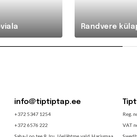
viala
Randvere küla
info@tiptiptap.ee
Tip
+372 5347 1254
Reg. 
+372 6576 222
VAT n
Saha-Loo tee 8, Iru, Jõelähtme vald, Harjumaa
Swedb