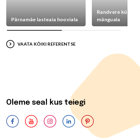
Randvere külaplat
Pärnamäe lasteaia hooviala
mänguala
VAATA KÕIKI REFERENTSE
Oleme seal kus teiegi