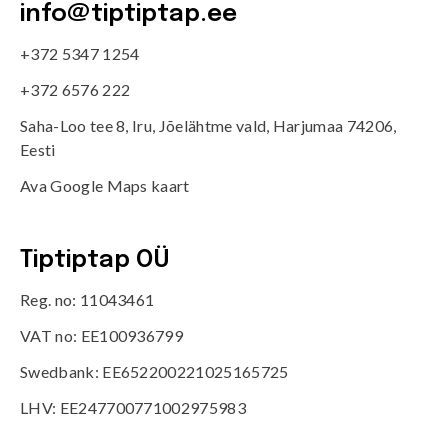
info@tiptiptap.ee
+372 5347 1254
+372 6576 222
Saha-Loo tee 8, Iru, Jõelähtme vald, Harjumaa 74206,
Eesti
Ava Google Maps kaart
Tiptiptap OÜ
Reg. no: 11043461
VAT no: EE100936799
Swedbank: EE652200221025165725
LHV: EE247700771002975983