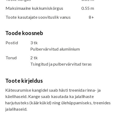
Maksimaalne kukkumiskõrgus
0.55 m
Toote kasutajate soovituslik vanus
8+
Toode koosneb
Postid
3 tk
Pulbervärvitud alumiinium
Torud
2 tk
Tsingitud ja pulbervärvitud teras
Toote kirjeldus
Kätesurumise kangidel saab hästi treenida rinna- ja
käelihaseid. Kange saab kasutada ka jalalihaste
harjutusteks (käärkükid) ning ülehüppamiseks, treenides
jalalihaseid.