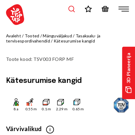
Avaleht
/
Tooted
/
Mänguväljakud
/
Tasakaalu- ja
tervisespordivahendid
/
Kätesurumise kangid
3D Planeerija
Toote kood
:
TSV003 FORP MF
Kätesurumise kangid
8
a
0.55
m
0.1
m
2.29
m
0.65
m
Värvivalikud
i