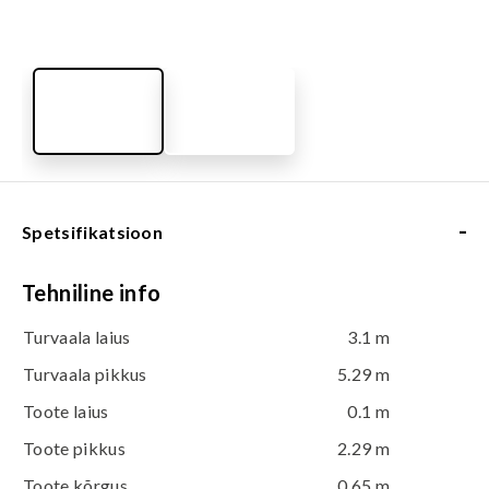
-
Spetsifikatsioon
Tehniline info
Turvaala laius
3.1 m
Turvaala pikkus
5.29 m
Toote laius
0.1 m
Toote pikkus
2.29 m
Toote kõrgus
0.65 m