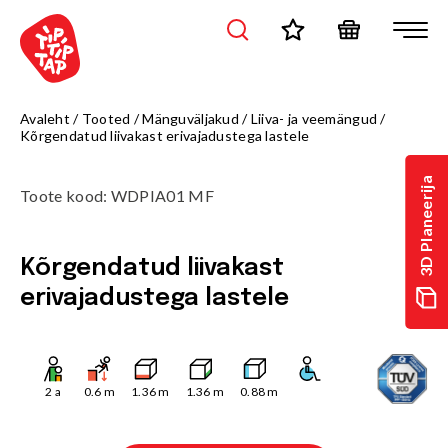
Avaleht
/
Tooted
/
Mänguväljakud
/
Liiva- ja veemängud
/
Kõrgendatud liivakast erivajadustega lastele
3D Planeerija
Toote kood
:
WDPIA01 MF
Kõrgendatud liivakast
erivajadustega lastele
2
a
0.6
m
1.36
m
1.36
m
0.88
m