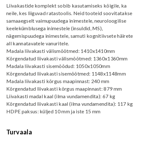
Liivakastide komplekt sobib kasutamiseks kõigile, ka
neile, kes liiguvad ratastoolis. Neid tooteid soovitatakse
samaaegselt vaimupuudega inimestele, neuroloogilise
keelekümblusega inimestele (insuldid, MS),
nägemispuudega inimestele, samuti kognitiivsete häirete
all kannatavatele vanuritele.
Madala liivakasti välismõõtmed: 1410x1410mm
Kõrgendatud liivakasti välismõõtmed: 1360x1360mm
Madala liivakasti sisemõõdud: 1050x1050mm
Kõrgendatud liivakasti sisemõõtmed: 1148x1148mm
Madala liivakasti kõrgus maapinnast: 240 mm
Kõrgendatud liivakasti kõrgus maapinnast: 879 mm
Liivakasti madal kaal (ilma vundamendita): 67 kg
Kõrgendatud liivakasti kaal (ilma vundamendita): 117 kg
HDPE paksus: küljed 10 mm ja iste 15 mm
Turvaala