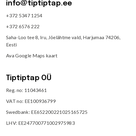
info@tiptiptap.ee
+372 5347 1254
+372 6576 222
Saha-Loo tee 8, Iru, Jõelähtme vald, Harjumaa 74206,
Eesti
Ava Google Maps kaart
Tiptiptap OÜ
Reg. no: 11043461
VAT no: EE100936799
Swedbank: EE652200221025165725
LHV: EE247700771002975983