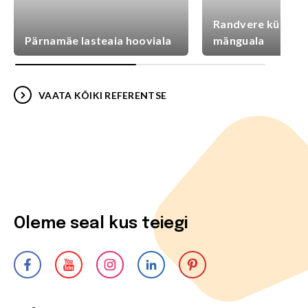
Randvere külaplat
Pärnamäe lasteaia hooviala
mänguala
VAATA KÕIKI REFERENTSE
Oleme seal kus teiegi