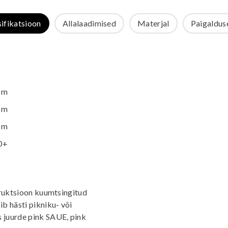
sifikatsioon
Allalaadimised
Materjal
Paigalduse
 m
 m
 m
0+
truktsioon kuumtsingitud
b hästi pikniku- või
 juurde pink SAUE, pink