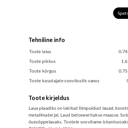
Spet
Tehniline info
Toote laius
0.74
Toote pikkus
1.6
Toote kõrgus
0.75
Toote kasutajate soovituslik vanus
Toote kirjeldus
Laua plaadiks on lakitud liimpuidust lauad, kons
metallmaterjal. Laud betoneeritakse maasse. Sobi
õuesõppelauaks. Tootele soovitame istumisosaks