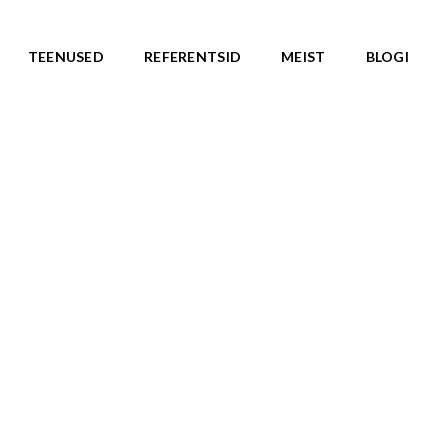
TEENUSED
REFERENTSID
MEIST
BLOGI
ASARJAD
SKATEPARGID
d
Kõik tooted
Valmislahendused
IC ROOTS
Minirambid
TE TO WILDLIFE
Skatepargi elemendid
LU teemasari
Plaza skatepargid
KA teemasari
Monoliitsed skatepargid
asari
Mobiilsed skatepargi elemendi
emasari
Pumptrackid (rattapargid
emasari
UUS!
RLD teemasari
LD teemasari