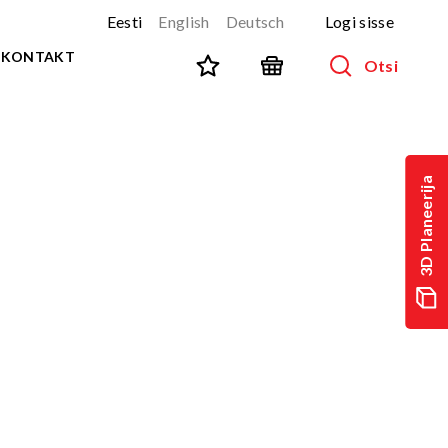
Eesti
English
Deutsch
Logi sisse
KONTAKT
Otsi
SPORT JA FITNESS
Kõik tooted
3D Planeerija
NINJA-rada
UUS!
PARKUUR
UUS!
URBAN sari
UUS!
Spordivahendid
Välitreeningvahendid
d
Tänavatreening
)
Roostevaba välijõusaal
Multifunktsionaalsed väljakud
TEQ mängulauad