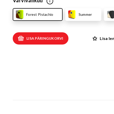
Värvivalikud
i
Kiiged
ROBIINIA
Vedru- ja kaalukiiged
Spooky män
Forest Pistachio
Summer
Mängumajad ja varjualused
Rollimängud
ALUSK
Karussellid
Lisa l
LISA PÄRINGUKORVI
Kõik toote
Liiva- ja veemängud
EPDM turva
Tasakaalu- ja tervisespordivahendid
Kummimati
Võrkatraktsioonid ja välibatuudid
Kummimult
3D Kummiloomad & Asfaldimängud
Kunstm
Õuesõpe ja muusikamängud
UUS!
Kummist mu
Interaktiivsed - ja teadustooted
Erivajadustega lastele
Elasto
UUS!