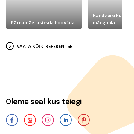
Randvere külaplat
Pärnamäe lasteaia hooviala
mänguala
VAATA KÕIKI REFERENTSE
Oleme seal kus teiegi