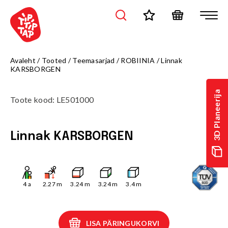
Avaleht
/
Tooted
/
Teemasarjad
/
ROBIINIA
/
Linnak
KARSBORGEN
3D Planeerija
Toote kood
:
LE501000
Linnak KARSBORGEN
4
a
2.27
m
3.24
m
3.24
m
3.4
m
LISA PÄRINGUKORVI