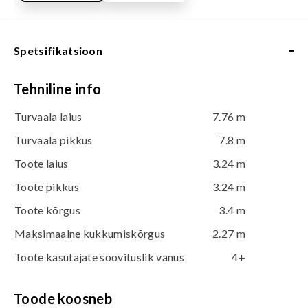
-
Spetsifikatsioon
Tehniline info
Turvaala laius
7.76 m
Turvaala pikkus
7.8 m
Toote laius
3.24 m
Toote pikkus
3.24 m
Toote kõrgus
3.4 m
Maksimaalne kukkumiskõrgus
2.27 m
Toote kasutajate soovituslik vanus
4+
Toode koosneb