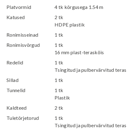
Platvormid
4 tk kõrgusega 1.54 m
Katused
2 tk
HDPE plastik
Ronimisseinad
1 tk
Ronimisvõrgud
1 tk
16 mm plast-terasköis
Redelid
1 tk
Tsingitud ja pulbervärvitud teras
Sillad
1 tk
Tunnelid
1 tk
Plastik
Kaldteed
2 tk
Tuletõrjetorud
1 tk
Tsingitud ja pulbervärvitud teras