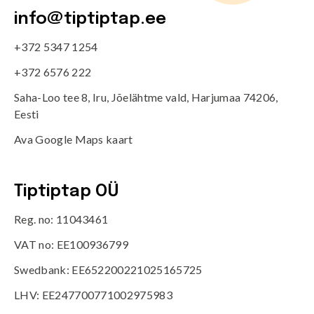
info@tiptiptap.ee
+372 5347 1254
+372 6576 222
Saha-Loo tee 8, Iru, Jõelähtme vald, Harjumaa 74206,
Eesti
Ava Google Maps kaart
Tiptiptap OÜ
Reg. no: 11043461
VAT no: EE100936799
Swedbank: EE652200221025165725
LHV: EE247700771002975983