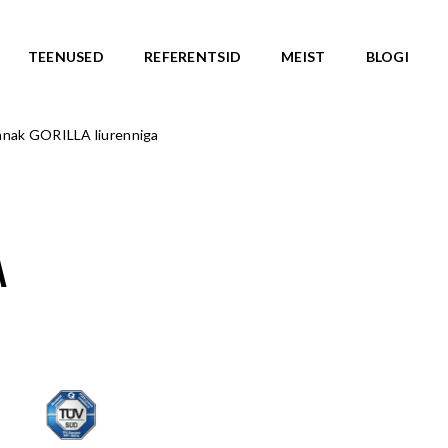
TEENUSED
REFERENTSID
MEIST
BLOGI
nnak GORILLA liurenniga
ASARJAD
SKATEPARGID
d
Kõik tooted
Valmislahendused
IC ROOTS
Minirambid
TE TO WILDLIFE
A
Skatepargi elemendid
LU teemasari
Plaza skatepargid
KA teemasari
Monoliitsed skatepargid
asari
Mobiilsed skatepargi elemendi
emasari
Pumptrackid (rattapargid
emasari
UUS!
RLD teemasari
LD teemasari