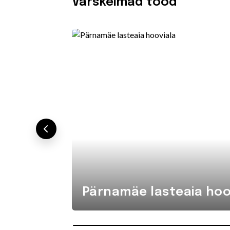
Värskeimad tööd
Pärnamäe lasteaia hoo