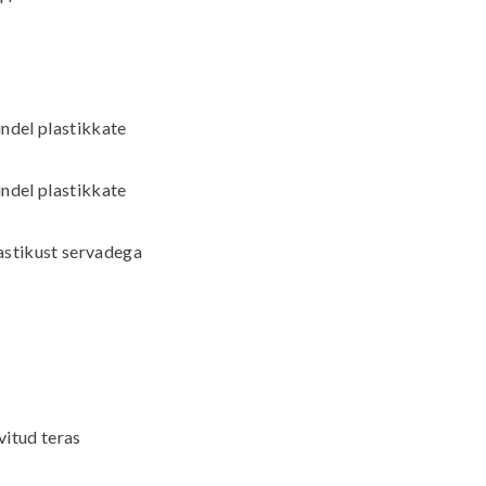
indel plastikkate
indel plastikkate
stikust servadega
s
vitud teras