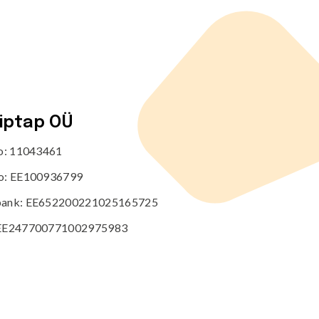
tiptap OÜ
no: 11043461
o: EE100936799
ank: EE652200221025165725
EE247700771002975983