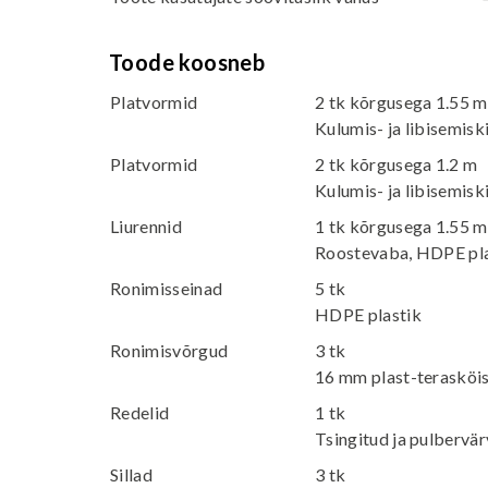
Toode koosneb
Platvormid
2 tk kõrgusega 1.55 m
Kulumis- ja libisemisk
Platvormid
2 tk kõrgusega 1.2 m
Kulumis- ja libisemisk
Liurennid
1 tk kõrgusega 1.55 m
Roostevaba, HDPE pla
Ronimisseinad
5 tk
HDPE plastik
Ronimisvõrgud
3 tk
16 mm plast-terasköi
Redelid
1 tk
Tsingitud ja pulbervär
Sillad
3 tk