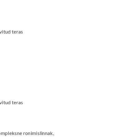
vitud teras
vitud teras
ompleksne ronimislinnak,