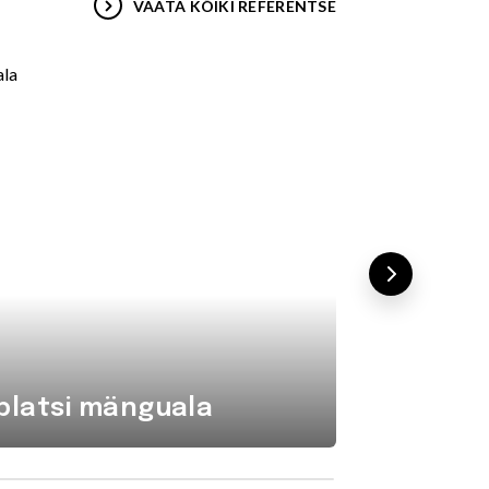
VAATA KÕIKI REFERENTSE
platsi mänguala
Komba