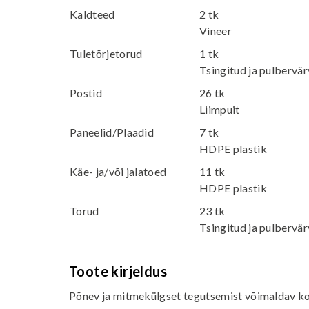
Kaldteed
2 tk
Vineer
Tuletõrjetorud
1 tk
Tsingitud ja pulbervär
Postid
26 tk
Liimpuit
Paneelid/Plaadid
7 tk
HDPE plastik
Käe- ja/või jalatoed
11 tk
HDPE plastik
Torud
23 tk
Tsingitud ja pulbervär
Toote kirjeldus
Põnev ja mitmekülgset tegutsemist võimaldav k