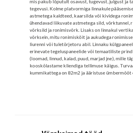
mis pakub lõputult osavust, tugevust, julgust ja 
tegevusi. Kolme platvormiga linnakule pääsemis
astmetega kaldteed, kaarsilda või kividega roni
ühendavad liikuvate astmetega sild, võrktunnel, r
võrksild ja ronimisvõrk. Lisaks on linnakul vertik
võrksein, mitu ronimisköit ja aukudega ronimissei
liurenni või tuletõrjetoru abil. Linnaku külgpane
erinevate tegeluspaneelide või temaatiliste prind
(loomad, linnud, kalad, puud, marjad jne), mille 
kooskõlastame kliendiga tellimuse käigus. Turva
kummikattega on 82m2 ja ääristuse ümbermõõt 