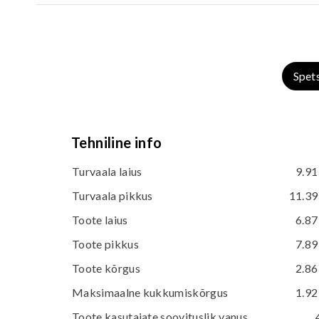
Spet
Tehniline info
Turvaala laius
9.91
Turvaala pikkus
11.39
Toote laius
6.87
Toote pikkus
7.89
Toote kõrgus
2.86
Maksimaalne kukkumiskõrgus
1.92
Toote kasutajate soovituslik vanus