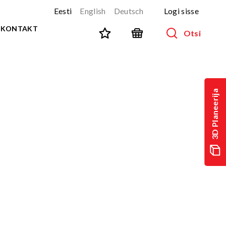
Eesti
English
Deutsch
Logi sisse
KONTAKT
Otsi
SPORT JA FITNESS
Kõik tooted
3D Planeerija
NINJA-rada
UUS!
PARKUUR
UUS!
URBAN sari
UUS!
Spordivahendid
Välitreeningvahendid
d
Tänavatreening
)
Roostevaba välijõusaal
Multifunktsionaalsed väljakud
TEQ mängulauad