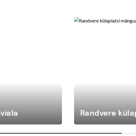
viala
Randvere küla