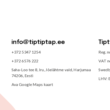
info@tiptiptap.ee
Tip
+372 5347 1254
Reg. 
+372 6576 222
VAT n
Saha-Loo tee 8, Iru, Jõelähtme vald, Harjumaa
Swedb
74206, Eesti
LHV: 
Ava Google Maps kaart