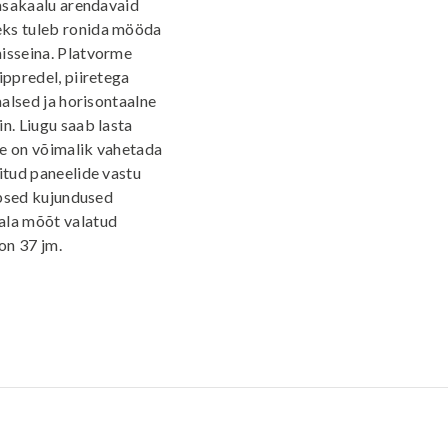
tasakaalu arendavaid
eks tuleb ronida mööda
misseina. Platvorme
ippredel, piiretega
aalsed ja horisontaalne
n. Liugu saab lasta
ele on võimalik vahetada
itud paneelide vastu
täpsed kujundused
ala mõõt valatud
on 37 jm.