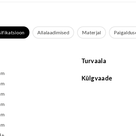
sifikatsioon
Allalaadimised
Materjal
Paigalduse
Turvaala
 m
Külgvaade
 m
 m
 m
 m
 m
4+