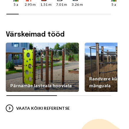
5
a
2.95
m
1.51
m
7.01
m
3.26
m
5
a
2.9
Värskeimad tööd
Randvere külaplat
Pärnamäe lasteaia hooviala
mänguala
VAATA KÕIKI REFERENTSE