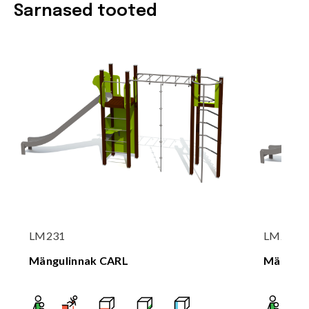
Sarnased tooted
LM231
LM231-
Mängulinnak CARL
Mänguli