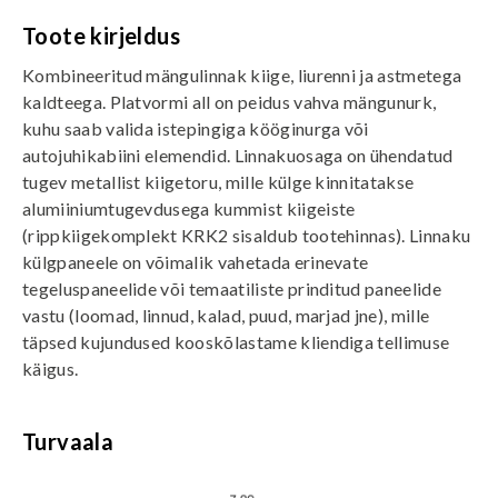
Toote kirjeldus
Kombineeritud mängulinnak kiige, liurenni ja astmetega
kaldteega. Platvormi all on peidus vahva mängunurk,
kuhu saab valida istepingiga kööginurga või
autojuhikabiini elemendid. Linnakuosaga on ühendatud
tugev metallist kiigetoru, mille külge kinnitatakse
alumiiniumtugevdusega kummist kiigeiste
(rippkiigekomplekt KRK2 sisaldub tootehinnas). Linnaku
külgpaneele on võimalik vahetada erinevate
tegeluspaneelide või temaatiliste prinditud paneelide
vastu (loomad, linnud, kalad, puud, marjad jne), mille
täpsed kujundused kooskõlastame kliendiga tellimuse
käigus.
Turvaala