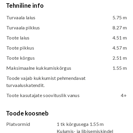
Tehniline info
Turvaala laius
5.75 m
Turvaala pikkus
8.27 m
Toote laius
4.51 m
Toote pikkus
4.57 m
Toote kõrgus
2.51 m
Maksimaalne kukkumiskõrgus
1.55 m
Toode vajab kukkumist pehmendavat
turvaaluskatendit.
Toote kasutajate soovituslik vanus
4+
Toode koosneb
Platvormid
1 tk kõrgusega 1.55 m
Kulumis- ja libisemiskindel