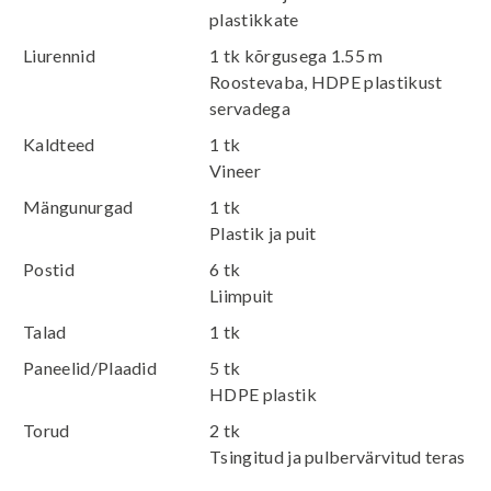
plastikkate
Liurennid
1 tk kõrgusega 1.55 m
Roostevaba, HDPE plastikust
servadega
Kaldteed
1 tk
Vineer
Mängunurgad
1 tk
Plastik ja puit
Postid
6 tk
Liimpuit
Talad
1 tk
Paneelid/Plaadid
5 tk
HDPE plastik
Torud
2 tk
Tsingitud ja pulbervärvitud teras