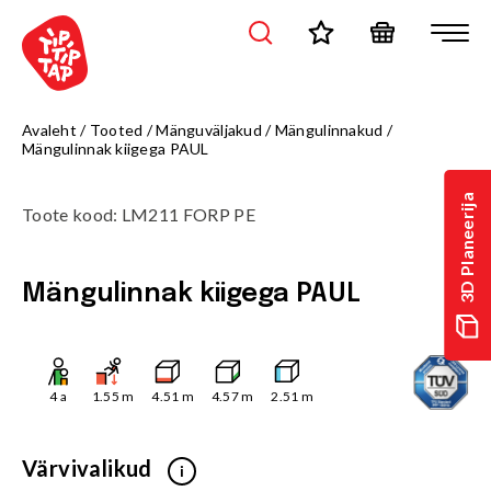
Avaleht
/
Tooted
/
Mänguväljakud
/
Mängulinnakud
/
Mängulinnak kiigega PAUL
3D Planeerija
Toote kood
:
LM211 FORP PE
Mängulinnak kiigega PAUL
4
a
1.55
m
4.51
m
4.57
m
2.51
m
Värvivalikud
i