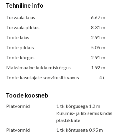
Tehniline info
Turvaala laius
6.67 m
Turvaala pikkus
8.31 m
Toote laius
2.91 m
Toote pikkus
5.05 m
Toote kõrgus
2.91 m
Maksimaalne kukkumiskõrgus
1.92 m
Toote kasutajate soovituslik vanus
4+
Toode koosneb
Platvormid
1 tk kõrgusega 1.2 m
Kulumis- ja libisemiskindel
plastikkate
Platvormid
1 tk kõrgusega 0.95 m