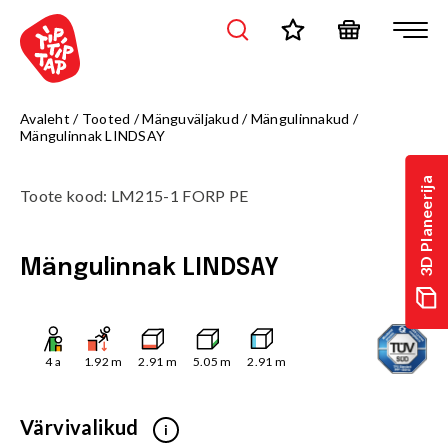
Avaleht
/
Tooted
/
Mänguväljakud
/
Mängulinnakud
/
Mängulinnak LINDSAY
3D Planeerija
Toote kood
:
LM215-1 FORP PE
Mängulinnak LINDSAY
4
a
1.92
m
2.91
m
5.05
m
2.91
m
Värvivalikud
i