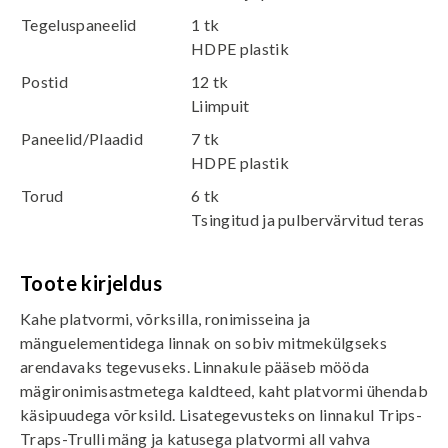
Tegeluspaneelid
1 tk
HDPE plastik
Postid
12 tk
Liimpuit
Paneelid/Plaadid
7 tk
HDPE plastik
Torud
6 tk
Tsingitud ja pulbervärvitud teras
Toote kirjeldus
Kahe platvormi, võrksilla, ronimisseina ja
mänguelementidega linnak on sobiv mitmekülgseks
arendavaks tegevuseks. Linnakule pääseb mööda
mägironimisastmetega kaldteed, kaht platvormi ühendab
käsipuudega võrksild. Lisategevusteks on linnakul Trips-
Traps-Trulli mäng ja katusega platvormi all vahva