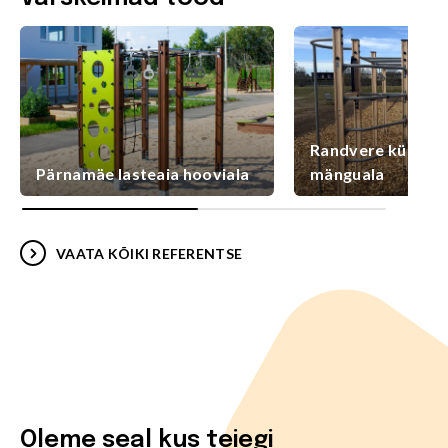
Randvere külaplat
Pärnamäe lasteaia hooviala
mänguala
VAATA KÕIKI REFERENTSE
Oleme seal kus teiegi