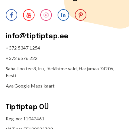
info@tiptiptap.ee
+372 5347 1254
+372 6576 222
Saha-Loo tee 8, Iru, Jõelähtme vald, Harjumaa 74206,
Eesti
Ava Google Maps kaart
Tiptiptap OÜ
Reg. no: 11043461
VAT no: EE100936799