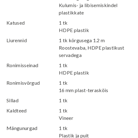
Kulumis- ja libisemiskindel
plastikkate
Katused
1 tk
HDPE plastik
Liurennid
1 tk kõrgusega 1.2 m
Roostevaba, HDPE plastikust
servadega
Ronimisseinad
1 tk
HDPE plastik
Ronimisvõrgud
1 tk
16 mm plast-terasköis
Sillad
1 tk
Kaldteed
1 tk
Vineer
Mängunurgad
1 tk
Plastik ja puit