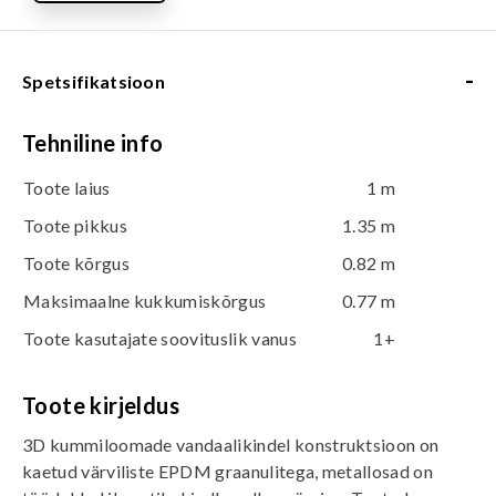
-
Spetsifikatsioon
Tehniline info
Toote laius
1 m
Toote pikkus
1.35 m
Toote kõrgus
0.82 m
Maksimaalne kukkumiskõrgus
0.77 m
Toote kasutajate soovituslik vanus
1+
Toote kirjeldus
3D kummiloomade vandaalikindel konstruktsioon on
kaetud värviliste EPDM graanulitega, metallosad on