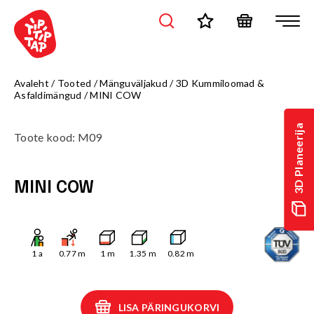
Avaleht
/
Tooted
/
Mänguväljakud
/
3D Kummiloomad &
Asfaldimängud
/
MINI COW
3D Planeerija
Toote kood
:
M09
MINI COW
1
a
0.77
m
1
m
1.35
m
0.82
m
LISA PÄRINGUKORVI