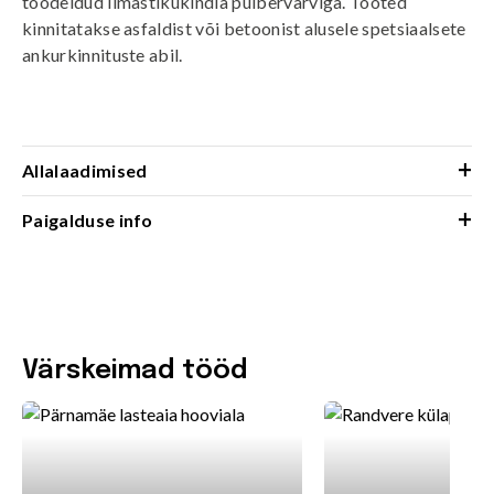
töödeldud ilmastikukindla pulbervärviga. Tooted
kinnitatakse asfaldist või betoonist alusele spetsiaalsete
ankurkinnituste abil.
+
Allalaadimised
+
Paigalduse info
Värskeimad tööd