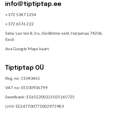
info@tiptiptap.ee
+372 5347 1254
+372 6576 222
Saha-Loo tee 8, Iru, Jõelähtme vald, Harjumaa 74206,
Eesti
Ava Google Maps kaart
Tiptiptap OÜ
Reg. no: 11043461
VAT no: EE100936799
Swedbank: EE652200221025165725
LHV: EE247700771002975983