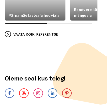
Randvere külaplat
Pärnamäe lasteaia hooviala
mänguala
VAATA KÕIKI REFERENTSE
Oleme seal kus teiegi