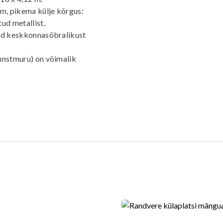
 m, pikema külje kõrgus:
ud metallist,
lid keskkonnasõbralikust
kunstmuru) on võimalik