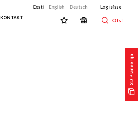
Eesti
English
Deutsch
Logi sisse
KONTAKT
Otsi
SPORT JA FITNESS
Kõik tooted
3D Planeerija
NINJA-rada
UUS!
PARKUUR
UUS!
URBAN sari
UUS!
Spordivahendid
Välitreeningvahendid
d
Tänavatreening
)
Roostevaba välijõusaal
Multifunktsionaalsed väljakud
TEQ mängulauad