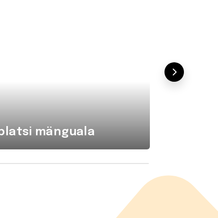
platsi mänguala
Komba