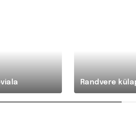
viala
Randvere küla