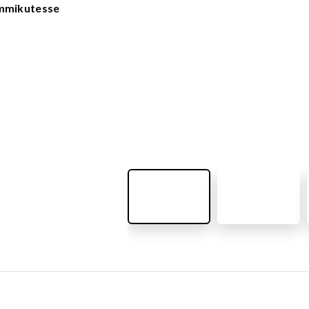
VÄLIMÖÖBEL
emmikutesse
Kõik tooted
guvahendid
Linnaruumi tooted
Laste lauad ja pingid
ATTEMATERJALID
Pargipingid
Prügikastid
d
Jalgrattahoidjad
aluskate
Aiad
d
Koerteväljaku tooted (Agility)
s
uru turvaaluskate
rukärg
pave kivikatend