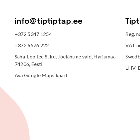
info@tiptiptap.ee
Tip
+372 5347 1254
Reg. 
+372 6576 222
VAT n
Saha-Loo tee 8, Iru, Jõelähtme vald, Harjumaa
Swedb
74206, Eesti
LHV: 
Ava Google Maps kaart