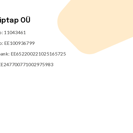
tiptap OÜ
no: 11043461
o: EE100936799
ank: EE652200221025165725
EE247700771002975983