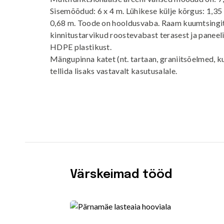
Sisemõõdud: 6 x 4 m. Lühikese külje kõrgus: 1,35
0,68 m. Toode on hooldusvaba. Raam kuumtsingit
kinnitustarvikud roostevabast terasest ja panee
HDPE plastikust.
Mängupinna katet (nt. tartaan, graniitsõelmed, 
tellida lisaks vastavalt kasutusalale.
Värskeimad tööd