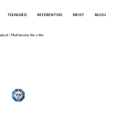
TEENUSED
REFERENTSID
MEIST
BLOGI
jakud
/
Multiarena 6m x 4m
ASARJAD
SKATEPARGID
d
Kõik tooted
Valmislahendused
IC ROOTS
Minirambid
TE TO WILDLIFE
Skatepargi elemendid
LU teemasari
Plaza skatepargid
KA teemasari
Monoliitsed skatepargid
asari
Mobiilsed skatepargi elemendi
emasari
Pumptrackid (rattapargid
emasari
UUS!
RLD teemasari
LD teemasari