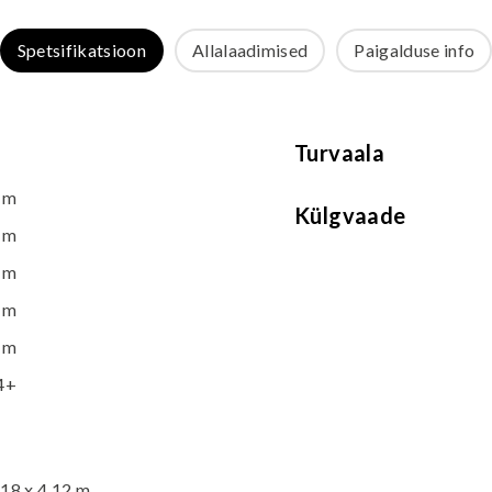
Spetsifikatsioon
Allalaadimised
Paigalduse info
Turvaala
 m
Külgvaade
 m
 m
 m
 m
4+
18 x 4,12 m.