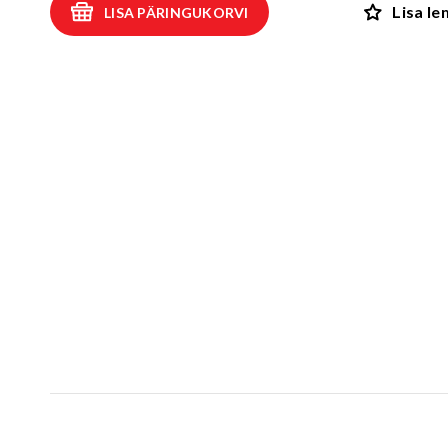
Lisa l
LISA PÄRINGUKORVI
Kiiged
ROBIINIA
Vedru- ja kaalukiiged
Spooky män
Mängumajad ja varjualused
Rollimängud
ALUSK
Karussellid
Kõik toote
Liiva- ja veemängud
EPDM turva
Tasakaalu- ja tervisespordivahendid
Kummimati
Võrkatraktsioonid ja välibatuudid
Kummimult
3D Kummiloomad & Asfaldimängud
Kunstm
Õuesõpe ja muusikamängud
UUS!
Kummist mu
Interaktiivsed - ja teadustooted
Erivajadustega lastele
Elasto
UUS!