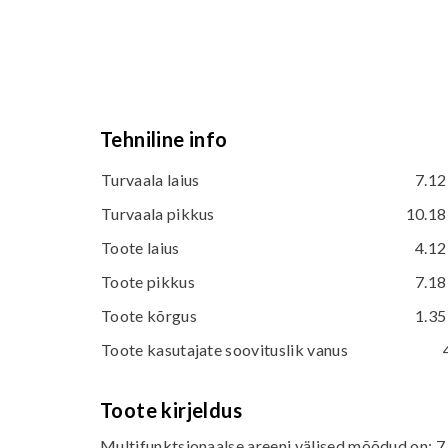
Tehniline info
Turvaala laius
7.12
Turvaala pikkus
10.18
Toote laius
4.12
Toote pikkus
7.18
Toote kõrgus
1.35
Toote kasutajate soovituslik vanus
Toote kirjeldus
Multifunktsionaalse areeni välised mõõdud on: 7,