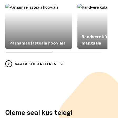
Randvere külaplat
Pärnamäe lasteaia hooviala
mänguala
VAATA KÕIKI REFERENTSE
Oleme seal kus teiegi