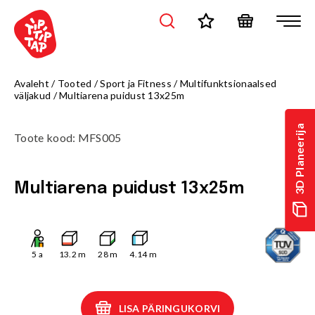
Avaleht
/
Tooted
/
Sport ja Fitness
/
Multifunktsionaalsed
väljakud
/
Multiarena puidust 13x25m
3D Planeerija
Toote kood
:
MFS005
Multiarena puidust 13x25m
5
a
13.2
m
28
m
4.14
m
LISA PÄRINGUKORVI