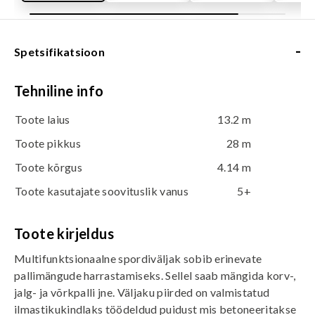
-
Spetsifikatsioon
Tehniline info
Toote laius
13.2 m
Toote pikkus
28 m
Toote kõrgus
4.14 m
Toote kasutajate soovituslik vanus
5+
Toote kirjeldus
Multifunktsionaalne spordiväljak sobib erinevate
pallimängude harrastamiseks. Sellel saab mängida korv-,
jalg- ja võrkpalli jne. Väljaku piirded on valmistatud
ilmastikukindlaks töödeldud puidust mis betoneeritakse