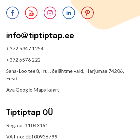
info@tiptiptap.ee
+372 5347 1254
+372 6576 222
Saha-Loo tee 8, Iru, Jõelähtme vald, Harjumaa 74206,
Eesti
Ava Google Maps kaart
Tiptiptap OÜ
Reg. no: 11043461
VAT no: EE100936799